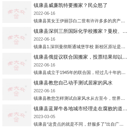
镇康县威廉凯特要搬家？民众怒了
2022-06-16
镇康县英女王伊丽莎白二世有许许多多的房产，遍布英国各地。而作为英女王的亲孙子、未来的英国国王，威廉王子自然也能享受到女王的房产。目前，威廉凯特以及三个孩子有两个经常居住的地点，一处是位于伦敦的肯辛顿宫，一处
镇康县深圳三所国际化学校搬家？曼校、QSI、南山中英文搬走了
2022-06-16
镇康县1.深圳曼彻斯通城堡学校 新校区原址是蛇口国际据悉，此次曼彻斯通城堡学校搬迁到蛇口新校区的开办与蛇口外籍人员子女学校（蛇口国际）有很大的关联。2021年，太子湾实验部就宣布在2022年正式并入蛇口外籍
镇康县俄提议联合国搬家，投票结果却以惨败收场
2022-06-16
镇康县成立于1945年的联合国，经过几十年的发展，如今拥有193个成员国。拥有如此众多会员国的联合国，可以说是世界上最具代表性的国际组织，也是世界上分量最重、有着较高话语权的国际组织。但以美国为首的西方国家
镇康县教您自己动手测试居家的风水
2022-06-16
镇康县教您怎样测试自家风水从古至今，世界各地的人们都在研究人在乾坤中的位置以及它们所形成的关系。通过探究季节转换、星象变化，并且在所观测到的自然规律的指导下，人们开始认识到居住在不同住宅中的人，其一生中的财
镇康县蓝犀牛各地城市经理走在腐败的道路上
2023-03-05
镇康县“这贵点的就是不同，舒服多了”出自广州运营邓经理的口中。2023年开年刚出来，三个司机（加盟蓝犀牛的个人队伍）便请广州经理去佛山娱乐场所大消费了一次，据知悉一晚消费达一万多，由三人平摊费用，燃鹅这样的