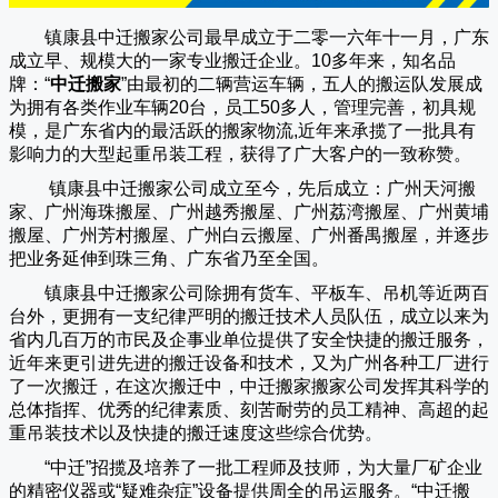
镇康县中迁搬家公司
最早成立于二零一六年十一月，广东
成立早、规模大的一家专业搬迁企业。10多年来，知名品
牌：“
中迁搬家
”由最初的二辆营运车辆，五人的搬运队发展成
为拥有各类作业车辆20台，员工50多人，管理完善，初具规
模，是广东省内的最活跃的搬家物流,近年来承揽了一批具有
影响力的大型起重吊装工程，获得了广大客户的一致称赞。
镇康县中迁搬家
公司成立至今，先后成立：广州天河搬
家、广州海珠搬屋、广州越秀搬屋、广州荔湾搬屋、广州黄埔
搬屋、广州芳村搬屋、广州白云搬屋、广州番禺搬屋，并逐步
把业务延伸到珠三角、广东省乃至全国。
镇康县中迁搬家
公司除拥有货车、平板车、吊机等近两百
台外，更拥有一支纪律严明的搬迁技术人员队伍，成立以来为
省内几百万的市民及企事业单位提供了安全快捷的搬迁服务，
近年来更引进先进的搬迁设备和技术，又为广州各种工厂进行
了一次搬迁，在这次搬迁中，
中迁搬家
搬家公司发挥其科学的
总体指挥、优秀的纪律素质、刻苦耐劳的员工精神、高超的起
重吊装技术以及快捷的搬迁速度这些综合优势。
“
中迁
”招揽及培养了一批工程师及技师，为大量厂矿企业
的精密仪器或“疑难杂症”设备提供周全的吊运服务。“
中迁搬