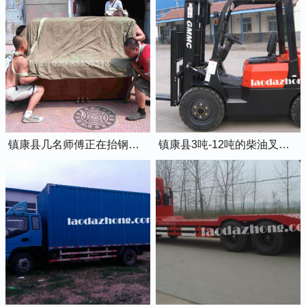
镇康县几名师傅正在抬钢琴上楼
镇康县3吨-12吨的柴油叉车出租