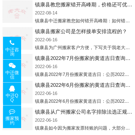
镇康县教您搬家错开高峰期，价格还可优惠！
2022-08-14
镇康县中迁搬家教您如何错开高峰期：如何错开高峰期搬家，中迁搬家做了一些电话数据统计和分析，发现市民中午2点左右访问网站的人是最多的，电话咨询是早上9点左右是最多的，预约搬家周六和周日是最多的，网上QQ微
镇康县搬家公司是怎样接单安排流程的？
2022-06-16
镇康县为广州搬家客户方便，下写关于我老大众搬家公司接单的流程，九条给搬家朋友参考，了解搬家公司工序，免去搬家时的没有准备好的工作，给您及时快速的搬好家。一．电话咨询：专人接待客户电话咨询，初步了解客户搬 家
中迁咨
询
镇康县2022年7月份搬家的黄道吉日查询大全一览表哪天适合搬家好日子
2022-06-16
中迁微
镇康县2022年7月份搬家黄道吉日：公历2022年7月6日 农历六月初八 星期三 冲虎(甲寅)公历2022年7月12日 农历六月十四 星期二 冲猴(庚申)公历2022年7月13日 农历六月十五 星期三 冲鸡
信
镇康县2022年6月份搬家的黄道吉日查询大全一览表哪天适合搬家好日子
2022-06-16
中迁Q
Q
镇康县2022年6月份搬家黄道吉日：公历2022年6月1日 农历五月初三 星期三 冲兔(己卯)公历2022年6月4日 农历五月初六 星期六 冲马(壬午)公历2022年6月8日 农历五月初十 星期三 冲狗(丙
镇康县从广州搬家公司名字排除法选正规公司
搬家预
2022-06-16
约
镇康县如今因为搬家发票转账的问题，大部分搬家公司都已经注册了营业执照，早5年前基本上所谓的搬家公司都是无注册状态也就是无照营业，由于企业注册量大增所以各种企业信息展示平台如雨后春笋般遍地开花，如：天眼查，企