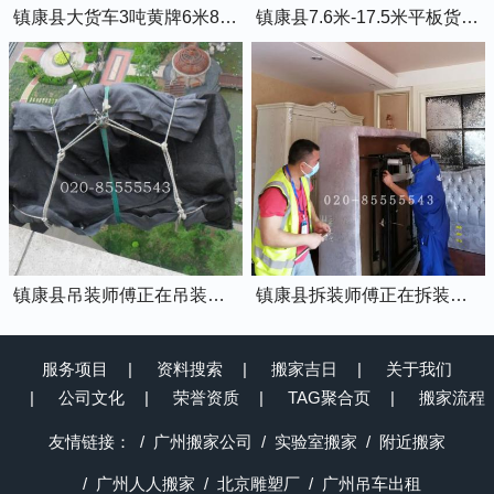
镇康县大货车3吨黄牌6米8的厢式货车
镇康县7.6米-17.5米平板货车出租
镇康县吊装师傅正在吊装物品上楼
镇康县拆装师傅正在拆装家具
服务项目
资料搜索
搬家吉日
关于我们
公司文化
荣誉资质
TAG聚合页
搬家流程
友情链接：
广州搬家公司
实验室搬家
附近搬家
广州人人搬家
北京雕塑厂
广州吊车出租