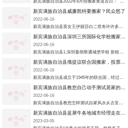
新宾满族自治县2022年8月份搬家黄道吉日： 2022年8月2日 「星期二」 农历七月初五2022年8月6日 「星期六」 农历七月初九2022年8月8日 「星期一」 农历七月十一2022年8月10日 「
新宾满族自治县威廉凯特要搬家？民众怒了
2022-06-16
新宾满族自治县英女王伊丽莎白二世有许许多多的房产，遍布英国各地。而作为英女王的亲孙子、未来的英国国王，威廉王子自然也能享受到女王的房产。目前，威廉凯特以及三个孩子有两个经常居住的地点，一处是位于伦敦的肯辛顿宫，一处
新宾满族自治县深圳三所国际化学校搬家？曼校、QSI、南山中英文搬走了
2022-06-16
新宾满族自治县1.深圳曼彻斯通城堡学校 新校区原址是蛇口国际据悉，此次曼彻斯通城堡学校搬迁到蛇口新校区的开办与蛇口外籍人员子女学校（蛇口国际）有很大的关联。2021年，太子湾实验部就宣布在2022年正式并入蛇口外籍
新宾满族自治县俄提议联合国搬家，投票结果却以惨败收场
2022-06-16
新宾满族自治县成立于1945年的联合国，经过几十年的发展，如今拥有193个成员国。拥有如此众多会员国的联合国，可以说是世界上最具代表性的国际组织，也是世界上分量最重、有着较高话语权的国际组织。但以美国为首的西方国家
新宾满族自治县教您自己动手测试居家的风水
2022-06-16
新宾满族自治县教您怎样测试自家风水从古至今，世界各地的人们都在研究人在乾坤中的位置以及它们所形成的关系。通过探究季节转换、星象变化，并且在所观测到的自然规律的指导下，人们开始认识到居住在不同住宅中的人，其一生中的财
新宾满族自治县蓝犀牛各地城市经理走在腐败的道路上
2023-03-05