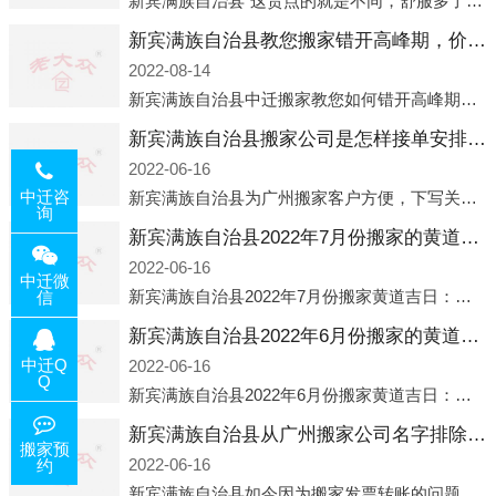
新宾满族自治县“这贵点的就是不同，舒服多了”出自广州运营邓经理的口中。2023年开年刚出来，三个司机（加盟蓝犀牛的个人队伍）便请广州经理去佛山娱乐场所大消费了一次，据知悉一晚消费达一万多，由三人平摊费用，燃鹅这样的
新宾满族自治县教您搬家错开高峰期，价格还可优惠！
2022-08-14
新宾满族自治县中迁搬家教您如何错开高峰期：如何错开高峰期搬家，中迁搬家做了一些电话数据统计和分析，发现市民中午2点左右访问网站的人是最多的，电话咨询是早上9点左右是最多的，预约搬家周六和周日是最多的，网上QQ微
新宾满族自治县搬家公司是怎样接单安排流程的？
2022-06-16
中迁咨
新宾满族自治县为广州搬家客户方便，下写关于我老大众搬家公司接单的流程，九条给搬家朋友参考，了解搬家公司工序，免去搬家时的没有准备好的工作，给您及时快速的搬好家。一．电话咨询：专人接待客户电话咨询，初步了解客户搬 家
询
新宾满族自治县2022年7月份搬家的黄道吉日查询大全一览表哪天适合搬家好日子
2022-06-16
中迁微
新宾满族自治县2022年7月份搬家黄道吉日：公历2022年7月6日 农历六月初八 星期三 冲虎(甲寅)公历2022年7月12日 农历六月十四 星期二 冲猴(庚申)公历2022年7月13日 农历六月十五 星期三 冲鸡
信
新宾满族自治县2022年6月份搬家的黄道吉日查询大全一览表哪天适合搬家好日子
中迁Q
2022-06-16
Q
新宾满族自治县2022年6月份搬家黄道吉日：公历2022年6月1日 农历五月初三 星期三 冲兔(己卯)公历2022年6月4日 农历五月初六 星期六 冲马(壬午)公历2022年6月8日 农历五月初十 星期三 冲狗(丙
新宾满族自治县从广州搬家公司名字排除法选正规公司
搬家预
2022-06-16
约
新宾满族自治县如今因为搬家发票转账的问题，大部分搬家公司都已经注册了营业执照，早5年前基本上所谓的搬家公司都是无注册状态也就是无照营业，由于企业注册量大增所以各种企业信息展示平台如雨后春笋般遍地开花，如：天眼查，企