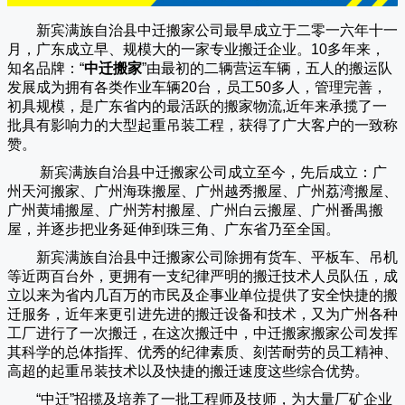
新宾满族自治县中迁搬家公司
最早成立于二零一六年十一
月，广东成立早、规模大的一家专业搬迁企业。10多年来，
知名品牌：“
中迁搬家
”由最初的二辆营运车辆，五人的搬运队
发展成为拥有各类作业车辆20台，员工50多人，管理完善，
初具规模，是广东省内的最活跃的搬家物流,近年来承揽了一
批具有影响力的大型起重吊装工程，获得了广大客户的一致称
赞。
新宾满族自治县中迁搬家
公司成立至今，先后成立：广
州天河搬家、广州海珠搬屋、广州越秀搬屋、广州荔湾搬屋、
广州黄埔搬屋、广州芳村搬屋、广州白云搬屋、广州番禺搬
屋，并逐步把业务延伸到珠三角、广东省乃至全国。
新宾满族自治县中迁搬家
公司除拥有货车、平板车、吊机
等近两百台外，更拥有一支纪律严明的搬迁技术人员队伍，成
立以来为省内几百万的市民及企事业单位提供了安全快捷的搬
迁服务，近年来更引进先进的搬迁设备和技术，又为广州各种
工厂进行了一次搬迁，在这次搬迁中，
中迁搬家
搬家公司发挥
其科学的总体指挥、优秀的纪律素质、刻苦耐劳的员工精神、
高超的起重吊装技术以及快捷的搬迁速度这些综合优势。
“
中迁
”招揽及培养了一批工程师及技师，为大量厂矿企业