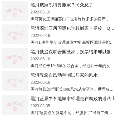
黑河威廉凯特要搬家？民众怒了
2022-06-16
黑河英女王伊丽莎白二世有许许多多的房产，遍布英国各地。而作为英女王的亲孙子、未来的英国国王，威廉王子自然也能享受到女王的房产。目前，威廉凯特以及三个孩子有两个经常居住的地点，一处是位于伦敦的肯辛顿宫，一处
黑河深圳三所国际化学校搬家？曼校、QSI、南山中英文搬走了
2022-06-16
黑河1.深圳曼彻斯通城堡学校 新校区原址是蛇口国际据悉，此次曼彻斯通城堡学校搬迁到蛇口新校区的开办与蛇口外籍人员子女学校（蛇口国际）有很大的关联。2021年，太子湾实验部就宣布在2022年正式并入蛇口外籍
黑河俄提议联合国搬家，投票结果却以惨败收场
2022-06-16
黑河成立于1945年的联合国，经过几十年的发展，如今拥有193个成员国。拥有如此众多会员国的联合国，可以说是世界上最具代表性的国际组织，也是世界上分量最重、有着较高话语权的国际组织。但以美国为首的西方国家
黑河教您自己动手测试居家的风水
2022-06-16
黑河教您怎样测试自家风水从古至今，世界各地的人们都在研究人在乾坤中的位置以及它们所形成的关系。通过探究季节转换、星象变化，并且在所观测到的自然规律的指导下，人们开始认识到居住在不同住宅中的人，其一生中的财
黑河蓝犀牛各地城市经理走在腐败的道路上
2023-03-05
黑河“这贵点的就是不同，舒服多了”出自广州运营邓经理的口中。2023年开年刚出来，三个司机（加盟蓝犀牛的个人队伍）便请广州经理去佛山娱乐场所大消费了一次，据知悉一晚消费达一万多，由三人平摊费用，燃鹅这样的