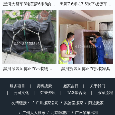
黑河大货车3吨黄牌6米8的厢式货车
黑河7.6米-17.5米平板货车出租
黑河吊装师傅正在吊装物品上楼
黑河拆装师傅正在拆装家具
服务项目
资料搜索
搬家吉日
关于我们
公司文化
荣誉资质
TAG聚合页
搬家流程
友情链接：
广州搬家公司
实验室搬家
附近搬家
广州人人搬家
北京雕塑厂
广州吊车出租