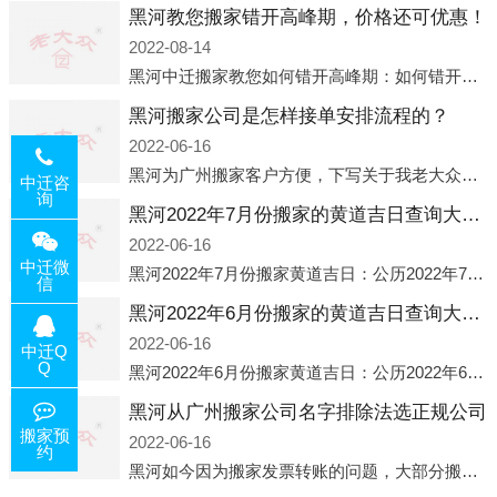
黑河教您搬家错开高峰期，价格还可优惠！
2022-08-14
黑河中迁搬家教您如何错开高峰期：如何错开高峰期搬家，中迁搬家做了一些电话数据统计和分析，发现市民中午2点左右访问网站的人是最多的，电话咨询是早上9点左右是最多的，预约搬家周六和周日是最多的，网上QQ微
黑河搬家公司是怎样接单安排流程的？
2022-06-16
黑河为广州搬家客户方便，下写关于我老大众搬家公司接单的流程，九条给搬家朋友参考，了解搬家公司工序，免去搬家时的没有准备好的工作，给您及时快速的搬好家。一．电话咨询：专人接待客户电话咨询，初步了解客户搬 家
中迁咨
询
黑河2022年7月份搬家的黄道吉日查询大全一览表哪天适合搬家好日子
2022-06-16
中迁微
黑河2022年7月份搬家黄道吉日：公历2022年7月6日 农历六月初八 星期三 冲虎(甲寅)公历2022年7月12日 农历六月十四 星期二 冲猴(庚申)公历2022年7月13日 农历六月十五 星期三 冲鸡
信
黑河2022年6月份搬家的黄道吉日查询大全一览表哪天适合搬家好日子
2022-06-16
中迁Q
Q
黑河2022年6月份搬家黄道吉日：公历2022年6月1日 农历五月初三 星期三 冲兔(己卯)公历2022年6月4日 农历五月初六 星期六 冲马(壬午)公历2022年6月8日 农历五月初十 星期三 冲狗(丙
黑河从广州搬家公司名字排除法选正规公司
搬家预
2022-06-16
约
黑河如今因为搬家发票转账的问题，大部分搬家公司都已经注册了营业执照，早5年前基本上所谓的搬家公司都是无注册状态也就是无照营业，由于企业注册量大增所以各种企业信息展示平台如雨后春笋般遍地开花，如：天眼查，企