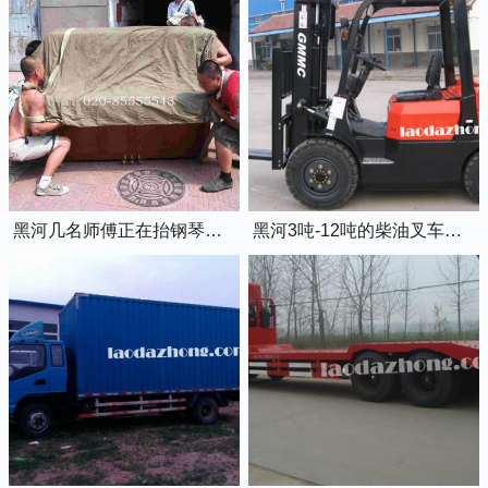
黑河几名师傅正在抬钢琴上楼
黑河3吨-12吨的柴油叉车出租