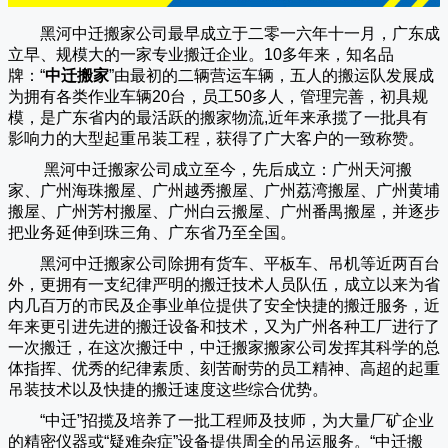
黑河中迁搬家公司
最早成立于二零一六年十一月，广东成
立早、规模大的一家专业搬迁企业。10多年来，知名品
牌：“
中迁搬家
”由最初的二辆营运车辆，五人的搬运队发展成
为拥有各类作业车辆20台，员工50多人，管理完善，初具规
模，是广东省内的最活跃的搬家物流,近年来承揽了一批具有
影响力的大型起重吊装工程，获得了广大客户的一致称赞。
黑河中迁搬家
公司成立至今，先后成立：广州天河搬
家、广州海珠搬屋、广州越秀搬屋、广州荔湾搬屋、广州黄埔
搬屋、广州芳村搬屋、广州白云搬屋、广州番禺搬屋，并逐步
把业务延伸到珠三角、广东省乃至全国。
黑河中迁搬家
公司除拥有货车、平板车、吊机等近两百台
外，更拥有一支纪律严明的搬迁技术人员队伍，成立以来为省
内几百万的市民及企事业单位提供了安全快捷的搬迁服务，近
年来更引进先进的搬迁设备和技术，又为广州各种工厂进行了
一次搬迁，在这次搬迁中，
中迁搬家
搬家公司发挥其科学的总
体指挥、优秀的纪律素质、刻苦耐劳的员工精神、高超的起重
吊装技术以及快捷的搬迁速度这些综合优势。
“
中迁
”招揽及培养了一批工程师及技师，为大量厂矿企业
的精密仪器或“疑难杂症”设备提供周全的吊运服务。“
中迁搬