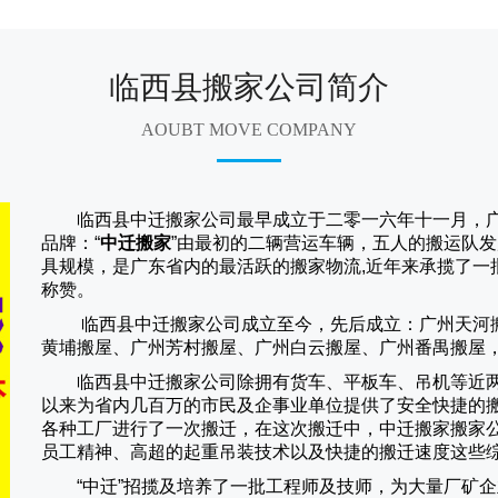
临西县搬家公司简介
AOUBT MOVE COMPANY
临西县中迁搬家公司
最早成立于二零一六年十一月，
品牌：“
中迁搬家
”由最初的二辆营运车辆，五人的搬运队发
具规模，是广东省内的最活跃的搬家物流,近年来承揽了一
称赞。
临西县中迁搬家
公司成立至今，先后成立：广州天河
黄埔搬屋、广州芳村搬屋、广州白云搬屋、广州番禺搬屋
临西县中迁搬家
公司除拥有货车、平板车、吊机等近
以来为省内几百万的市民及企事业单位提供了安全快捷的
各种工厂进行了一次搬迁，在这次搬迁中，
中迁搬家
搬家
员工精神、高超的起重吊装技术以及快捷的搬迁速度这些
“
中迁
”招揽及培养了一批工程师及技师，为大量厂矿企