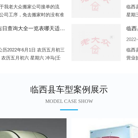
于我老大众搬家公司接单的流
临西县
公司工序，免去搬家时的没有准
星期三
。一．电话咨询：专人接待客户
申)公
临西县2022年6月份搬家的黄道吉日查询大全一览表哪天适合搬家好日子
临西
2022-
历2022年6月1日 农历五月初三
临西
日 农历五月初六 星期六 冲马(壬
营业
 星期三 冲狗(丙
营业
遍地
临西县车型案例展示
MODEL CASE SHOW