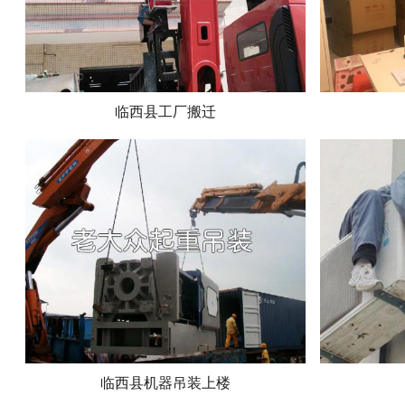
临西县工厂搬迁
临西县机器吊装上楼