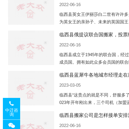
2022-06-16
临西县英女王伊丽莎白二世有许许多
为英女王的亲孙子、未来的英国国王
的房产。目前，威廉凯特以及三个孩
临西县俄提议联合国搬家，投票
是位于伦敦的肯辛顿宫，一处
2022-06-16
临西县成立于1945年的联合国，经
成员国。拥有如此众多会员国的联合
的国际组织，也是世界上分量最重、
临西县蓝犀牛各地城市经理走在
以美国为首的西方国家
2023-03-05
临西县“这贵点的就是不同，舒服多了
023年开年刚出来，三个司机（加
理去佛山娱乐场所大消费了一次，据
中迁咨
询
临西县搬家公司是怎样接单安排
平摊费用，燃鹅这样的
2022-06-16