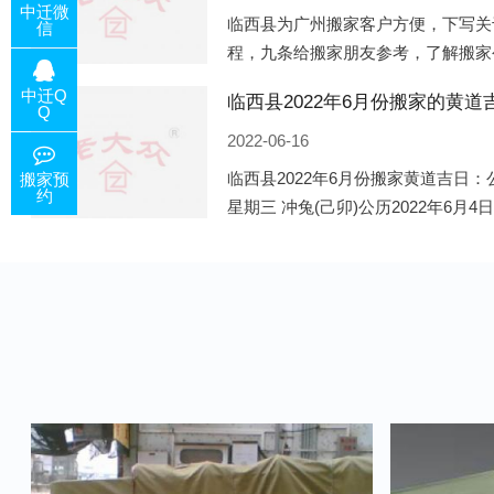
中迁微
临西县为广州搬家客户方便，下写关
信
程，九条给搬家朋友参考，了解搬家
备好的工作，给您及时快速的搬好家
中迁Q
电话咨询，初步了解客户搬 家
Q
2022-06-16
临西县2022年6月份搬家黄道吉日：公
搬家预
约
星期三 冲兔(己卯)公历2022年6月4
午)公历2022年6月8日 农历五月初十