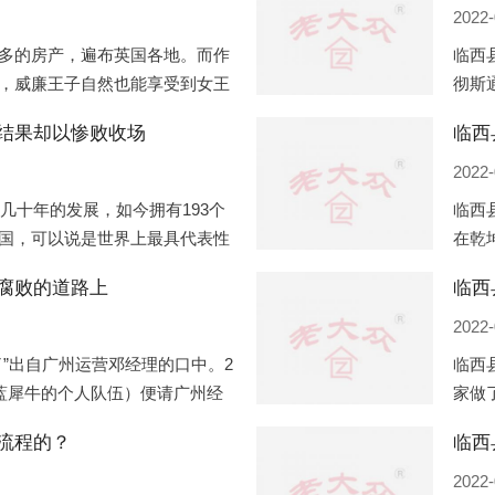
2022-
多的房产，遍布英国各地。而作
临西
，威廉王子自然也能享受到女王
彻斯
子有两个经常居住的地点，一处
（蛇
结果却以惨败收场
临西
正式
2022-
过几十年的发展，如今拥有193个
临西
国，可以说是世界上最具代表性
在乾
有着较高话语权的国际组织。但
化，
腐败的道路上
临西
同住
2022-
”出自广州运营邓经理的口中。2
临西
盟蓝犀牛的个人队伍）便请广州经
家做
知悉一晚消费达一万多，由三人
是最
流程的？
最多
2022-