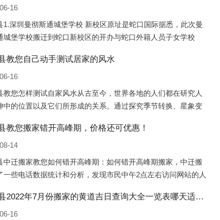
06-16
县1.深圳曼彻斯通城堡学校 新校区原址是蛇口国际据悉，此次曼
通城堡学校搬迁到蛇口新校区的开办与蛇口外籍人员子女学校
口国际）有很大的关联。2021年，太子湾实验部就宣布在2022年
县教您自己动手测试居家的风水
并入蛇口外籍
06-16
县教您怎样测试自家风水从古至今，世界各地的人们都在研究人
坤中的位置以及它们所形成的关系。通过探究季节转换、星象变
并且在所观测到的自然规律的指导下，人们开始认识到居住在不
县教您搬家错开高峰期，价格还可优惠！
宅中的人，其一生中的财
08-14
县中迁搬家教您如何错开高峰期：如何错开高峰期搬家，中迁搬
了一些电话数据统计和分析，发现市民中午2点左右访问网站的人
多的，电话咨询是早上9点左右是最多的，预约搬家周六和周日是
临西县2022年7月份搬家的黄道吉日查询大全一览表哪天适合搬家好日子
的，网上QQ微
06-16