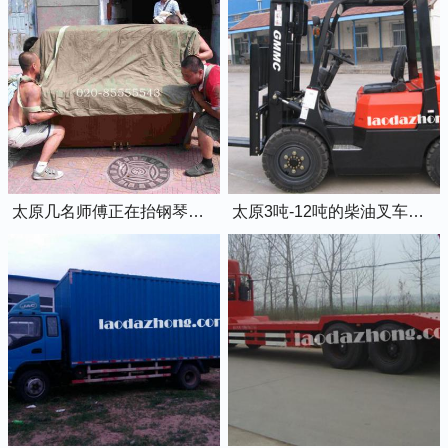
太原几名师傅正在抬钢琴上楼
太原3吨-12吨的柴油叉车出租