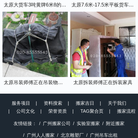
太原大货车3吨黄牌6米8的厢式货车
太原7.6米-17.5米平板货车出租
太原吊装师傅正在吊装物品上楼
太原拆装师傅正在拆装家具
服务项目
资料搜索
搬家吉日
关于我们
公司文化
荣誉资质
TAG聚合页
搬家流程
友情链接：
广州搬家公司
实验室搬家
附近搬家
广州人人搬家
北京雕塑厂
广州吊车出租