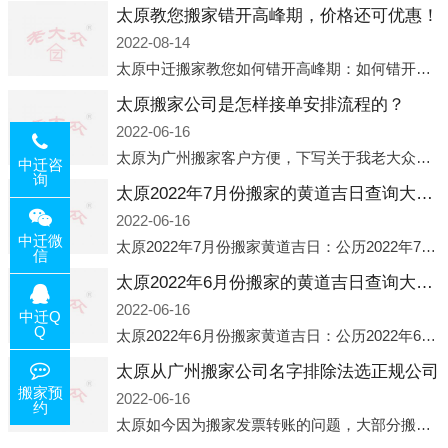
太原教您搬家错开高峰期，价格还可优惠！
2022-08-14
太原中迁搬家教您如何错开高峰期：如何错开高峰期搬家，中迁搬家做了一些电话数据统计和分析，发现市民中午2点左右访问网站的人是最多的，电话咨询是早上9点左右是最多的，预约搬家周六和周日是最多的，网上QQ微
太原搬家公司是怎样接单安排流程的？
2022-06-16
太原为广州搬家客户方便，下写关于我老大众搬家公司接单的流程，九条给搬家朋友参考，了解搬家公司工序，免去搬家时的没有准备好的工作，给您及时快速的搬好家。一．电话咨询：专人接待客户电话咨询，初步了解客户搬 家
中迁咨
询
太原2022年7月份搬家的黄道吉日查询大全一览表哪天适合搬家好日子
2022-06-16
中迁微
太原2022年7月份搬家黄道吉日：公历2022年7月6日 农历六月初八 星期三 冲虎(甲寅)公历2022年7月12日 农历六月十四 星期二 冲猴(庚申)公历2022年7月13日 农历六月十五 星期三 冲鸡
信
太原2022年6月份搬家的黄道吉日查询大全一览表哪天适合搬家好日子
2022-06-16
中迁Q
Q
太原2022年6月份搬家黄道吉日：公历2022年6月1日 农历五月初三 星期三 冲兔(己卯)公历2022年6月4日 农历五月初六 星期六 冲马(壬午)公历2022年6月8日 农历五月初十 星期三 冲狗(丙
太原从广州搬家公司名字排除法选正规公司
搬家预
2022-06-16
约
太原如今因为搬家发票转账的问题，大部分搬家公司都已经注册了营业执照，早5年前基本上所谓的搬家公司都是无注册状态也就是无照营业，由于企业注册量大增所以各种企业信息展示平台如雨后春笋般遍地开花，如：天眼查，企