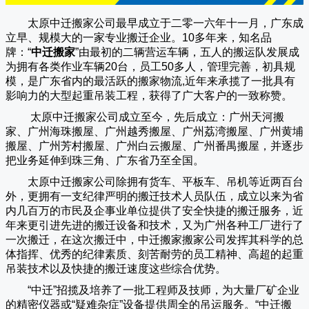
太原中迁搬家公司
最早成立于二零一六年十一月，广东成
立早、规模大的一家专业搬迁企业。10多年来，知名品
牌：“
中迁搬家
”由最初的二辆营运车辆，五人的搬运队发展成
为拥有各类作业车辆20台，员工50多人，管理完善，初具规
模，是广东省内的最活跃的搬家物流,近年来承揽了一批具有
影响力的大型起重吊装工程，获得了广大客户的一致称赞。
太原中迁搬家
公司成立至今，先后成立：广州天河搬
家、广州海珠搬屋、广州越秀搬屋、广州荔湾搬屋、广州黄埔
搬屋、广州芳村搬屋、广州白云搬屋、广州番禺搬屋，并逐步
把业务延伸到珠三角、广东省乃至全国。
太原中迁搬家
公司除拥有货车、平板车、吊机等近两百台
外，更拥有一支纪律严明的搬迁技术人员队伍，成立以来为省
内几百万的市民及企事业单位提供了安全快捷的搬迁服务，近
年来更引进先进的搬迁设备和技术，又为广州各种工厂进行了
一次搬迁，在这次搬迁中，
中迁搬家
搬家公司发挥其科学的总
体指挥、优秀的纪律素质、刻苦耐劳的员工精神、高超的起重
吊装技术以及快捷的搬迁速度这些综合优势。
“
中迁
”招揽及培养了一批工程师及技师，为大量厂矿企业
的精密仪器或“疑难杂症”设备提供周全的吊运服务。“
中迁搬