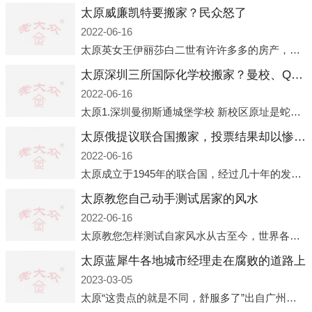
太原威廉凯特要搬家？民众怒了
2022-06-16
太原英女王伊丽莎白二世有许许多多的房产，遍布英国各地。而作为英女王的亲孙子、未来的英国国王，威廉王子自然也能享受到女王的房产。目前，威廉凯特以及三个孩子有两个经常居住的地点，一处是位于伦敦的肯辛顿宫，一处
太原深圳三所国际化学校搬家？曼校、QSI、南山中英文搬走了
2022-06-16
太原1.深圳曼彻斯通城堡学校 新校区原址是蛇口国际据悉，此次曼彻斯通城堡学校搬迁到蛇口新校区的开办与蛇口外籍人员子女学校（蛇口国际）有很大的关联。2021年，太子湾实验部就宣布在2022年正式并入蛇口外籍
太原俄提议联合国搬家，投票结果却以惨败收场
2022-06-16
太原成立于1945年的联合国，经过几十年的发展，如今拥有193个成员国。拥有如此众多会员国的联合国，可以说是世界上最具代表性的国际组织，也是世界上分量最重、有着较高话语权的国际组织。但以美国为首的西方国家
太原教您自己动手测试居家的风水
2022-06-16
太原教您怎样测试自家风水从古至今，世界各地的人们都在研究人在乾坤中的位置以及它们所形成的关系。通过探究季节转换、星象变化，并且在所观测到的自然规律的指导下，人们开始认识到居住在不同住宅中的人，其一生中的财
太原蓝犀牛各地城市经理走在腐败的道路上
2023-03-05
太原“这贵点的就是不同，舒服多了”出自广州运营邓经理的口中。2023年开年刚出来，三个司机（加盟蓝犀牛的个人队伍）便请广州经理去佛山娱乐场所大消费了一次，据知悉一晚消费达一万多，由三人平摊费用，燃鹅这样的