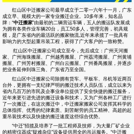
红山区中迁搬家公司
最早成立于二零一六年十一月，广东
成立早、规模大的一家专业搬迁企业。10多年来，知名品
牌：“
中迁搬家
”由最初的二辆营运车辆，五人的搬运队发展成
为拥有各类作业车辆20台，员工50多人，管理完善，初具规
模，是广东省内的最活跃的搬家物流,近年来承揽了一批具有
影响力的大型起重吊装工程，获得了广大客户的一致称赞。
红山区中迁搬家
公司成立至今，先后成立：广州天河搬
家、广州海珠搬屋、广州越秀搬屋、广州荔湾搬屋、广州黄埔
搬屋、广州芳村搬屋、广州白云搬屋、广州番禺搬屋，并逐步
把业务延伸到珠三角、广东省乃至全国。
红山区中迁搬家
公司除拥有货车、平板车、吊机等近两百
台外，更拥有一支纪律严明的搬迁技术人员队伍，成立以来为
省内几百万的市民及企事业单位提供了安全快捷的搬迁服务，
近年来更引进先进的搬迁设备和技术，又为广州各种工厂进行
了一次搬迁，在这次搬迁中，
中迁搬家
搬家公司发挥其科学的
总体指挥、优秀的纪律素质、刻苦耐劳的员工精神、高超的起
重吊装技术以及快捷的搬迁速度这些综合优势。
“
中迁
”招揽及培养了一批工程师及技师，为大量厂矿企业
的精密仪器或“疑难杂症”设备提供周全的吊运服务。“
中迁搬