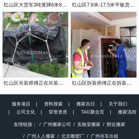
红山区大货车3吨黄牌6米8的厢式货车
红山区7.6米-17.5米平板货车出租
红山区吊装师傅正在吊装物品上楼
红山区拆装师傅正在拆装家具
服务项目
资料搜索
搬家吉日
关于我们
公司文化
荣誉资质
TAG聚合页
搬家流程
友情链接：
广州搬家公司
实验室搬家
附近搬家
广州人人搬家
北京雕塑厂
广州吊车出租