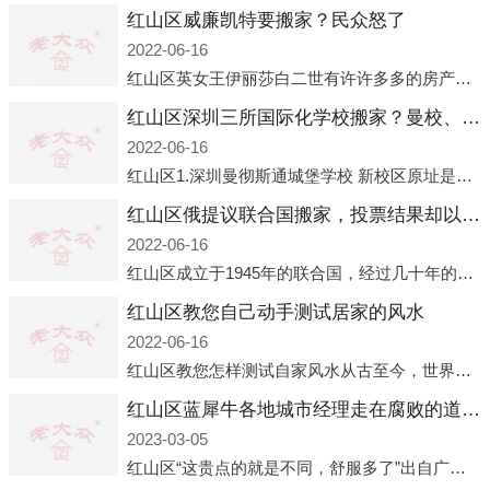
红山区威廉凯特要搬家？民众怒了
2022-06-16
红山区英女王伊丽莎白二世有许许多多的房产，遍布英国各地。而作为英女王的亲孙子、未来的英国国王，威廉王子自然也能享受到女王的房产。目前，威廉凯特以及三个孩子有两个经常居住的地点，一处是位于伦敦的肯辛顿宫，一处
红山区深圳三所国际化学校搬家？曼校、QSI、南山中英文搬走了
2022-06-16
红山区1.深圳曼彻斯通城堡学校 新校区原址是蛇口国际据悉，此次曼彻斯通城堡学校搬迁到蛇口新校区的开办与蛇口外籍人员子女学校（蛇口国际）有很大的关联。2021年，太子湾实验部就宣布在2022年正式并入蛇口外籍
红山区俄提议联合国搬家，投票结果却以惨败收场
2022-06-16
红山区成立于1945年的联合国，经过几十年的发展，如今拥有193个成员国。拥有如此众多会员国的联合国，可以说是世界上最具代表性的国际组织，也是世界上分量最重、有着较高话语权的国际组织。但以美国为首的西方国家
红山区教您自己动手测试居家的风水
2022-06-16
红山区教您怎样测试自家风水从古至今，世界各地的人们都在研究人在乾坤中的位置以及它们所形成的关系。通过探究季节转换、星象变化，并且在所观测到的自然规律的指导下，人们开始认识到居住在不同住宅中的人，其一生中的财
红山区蓝犀牛各地城市经理走在腐败的道路上
2023-03-05
红山区“这贵点的就是不同，舒服多了”出自广州运营邓经理的口中。2023年开年刚出来，三个司机（加盟蓝犀牛的个人队伍）便请广州经理去佛山娱乐场所大消费了一次，据知悉一晚消费达一万多，由三人平摊费用，燃鹅这样的