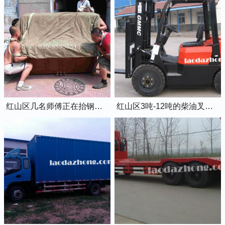
红山区几名师傅正在抬钢琴上楼
红山区3吨-12吨的柴油叉车出租