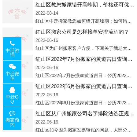
红山区教您搬家错开高峰期，价格还可优惠！
2022-08-14
红山区中迁搬家教您如何错开高峰期：如何错开高峰期搬家，中迁搬家做了一些电话数据统计和分析，发现市民中午2点左右访问网站的人是最多的，电话咨询是早上9点左右是最多的，预约搬家周六和周日是最多的，网上QQ微
红山区搬家公司是怎样接单安排流程的？
2022-06-16
红山区为广州搬家客户方便，下写关于我老大众搬家公司接单的流程，九条给搬家朋友参考，了解搬家公司工序，免去搬家时的没有准备好的工作，给您及时快速的搬好家。一．电话咨询：专人接待客户电话咨询，初步了解客户搬 家
中迁咨
询
红山区2022年7月份搬家的黄道吉日查询大全一览表哪天适合搬家好日子
2022-06-16
中迁微
红山区2022年7月份搬家黄道吉日：公历2022年7月6日 农历六月初八 星期三 冲虎(甲寅)公历2022年7月12日 农历六月十四 星期二 冲猴(庚申)公历2022年7月13日 农历六月十五 星期三 冲鸡
信
红山区2022年6月份搬家的黄道吉日查询大全一览表哪天适合搬家好日子
2022-06-16
中迁Q
Q
红山区2022年6月份搬家黄道吉日：公历2022年6月1日 农历五月初三 星期三 冲兔(己卯)公历2022年6月4日 农历五月初六 星期六 冲马(壬午)公历2022年6月8日 农历五月初十 星期三 冲狗(丙
红山区从广州搬家公司名字排除法选正规公司
搬家预
2022-06-16
约
红山区如今因为搬家发票转账的问题，大部分搬家公司都已经注册了营业执照，早5年前基本上所谓的搬家公司都是无注册状态也就是无照营业，由于企业注册量大增所以各种企业信息展示平台如雨后春笋般遍地开花，如：天眼查，企