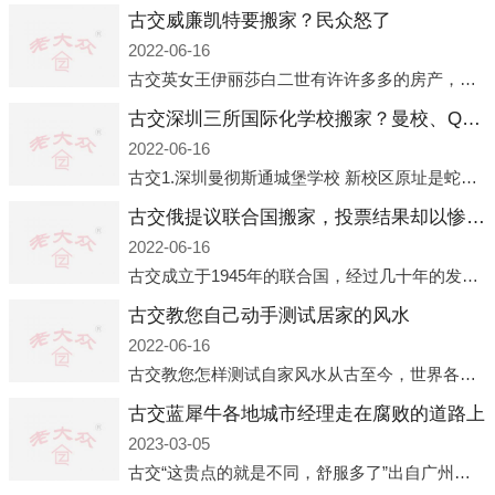
古交威廉凯特要搬家？民众怒了
2022-06-16
古交英女王伊丽莎白二世有许许多多的房产，遍布英国各地。而作为英女王的亲孙子、未来的英国国王，威廉王子自然也能享受到女王的房产。目前，威廉凯特以及三个孩子有两个经常居住的地点，一处是位于伦敦的肯辛顿宫，一处
古交深圳三所国际化学校搬家？曼校、QSI、南山中英文搬走了
2022-06-16
古交1.深圳曼彻斯通城堡学校 新校区原址是蛇口国际据悉，此次曼彻斯通城堡学校搬迁到蛇口新校区的开办与蛇口外籍人员子女学校（蛇口国际）有很大的关联。2021年，太子湾实验部就宣布在2022年正式并入蛇口外籍
古交俄提议联合国搬家，投票结果却以惨败收场
2022-06-16
古交成立于1945年的联合国，经过几十年的发展，如今拥有193个成员国。拥有如此众多会员国的联合国，可以说是世界上最具代表性的国际组织，也是世界上分量最重、有着较高话语权的国际组织。但以美国为首的西方国家
古交教您自己动手测试居家的风水
2022-06-16
古交教您怎样测试自家风水从古至今，世界各地的人们都在研究人在乾坤中的位置以及它们所形成的关系。通过探究季节转换、星象变化，并且在所观测到的自然规律的指导下，人们开始认识到居住在不同住宅中的人，其一生中的财
古交蓝犀牛各地城市经理走在腐败的道路上
2023-03-05
古交“这贵点的就是不同，舒服多了”出自广州运营邓经理的口中。2023年开年刚出来，三个司机（加盟蓝犀牛的个人队伍）便请广州经理去佛山娱乐场所大消费了一次，据知悉一晚消费达一万多，由三人平摊费用，燃鹅这样的