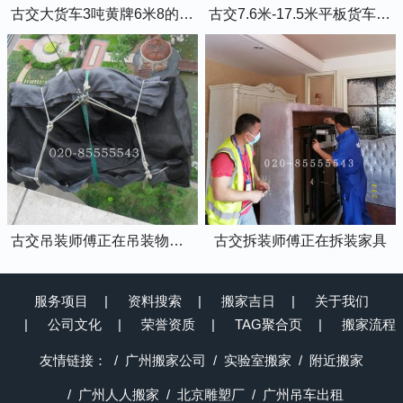
古交大货车3吨黄牌6米8的厢式货车
古交7.6米-17.5米平板货车出租
古交吊装师傅正在吊装物品上楼
古交拆装师傅正在拆装家具
服务项目
资料搜索
搬家吉日
关于我们
公司文化
荣誉资质
TAG聚合页
搬家流程
友情链接：
广州搬家公司
实验室搬家
附近搬家
广州人人搬家
北京雕塑厂
广州吊车出租