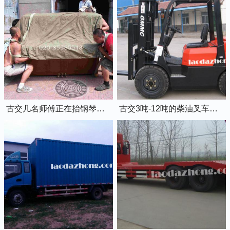
古交几名师傅正在抬钢琴上楼
古交3吨-12吨的柴油叉车出租