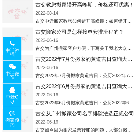
古交教您搬家错开高峰期，价格还可优惠！
2022-08-14
古交中迁搬家教您如何错开高峰期：如何错开高峰期搬家，中迁搬家做了一些电话数据统计和分析，发现市民中午2点左右访问网站的人是最多的，电话咨询是早上9点左右是最多的，预约搬家周六和周日是最多的，网上QQ微
古交搬家公司是怎样接单安排流程的？
2022-06-16
古交为广州搬家客户方便，下写关于我老大众搬家公司接单的流程，九条给搬家朋友参考，了解搬家公司工序，免去搬家时的没有准备好的工作，给您及时快速的搬好家。一．电话咨询：专人接待客户电话咨询，初步了解客户搬 家
中迁咨
询
古交2022年7月份搬家的黄道吉日查询大全一览表哪天适合搬家好日子
2022-06-16
中迁微
古交2022年7月份搬家黄道吉日：公历2022年7月6日 农历六月初八 星期三 冲虎(甲寅)公历2022年7月12日 农历六月十四 星期二 冲猴(庚申)公历2022年7月13日 农历六月十五 星期三 冲鸡
信
古交2022年6月份搬家的黄道吉日查询大全一览表哪天适合搬家好日子
2022-06-16
中迁Q
Q
古交2022年6月份搬家黄道吉日：公历2022年6月1日 农历五月初三 星期三 冲兔(己卯)公历2022年6月4日 农历五月初六 星期六 冲马(壬午)公历2022年6月8日 农历五月初十 星期三 冲狗(丙
古交从广州搬家公司名字排除法选正规公司
搬家预
2022-06-16
约
古交如今因为搬家发票转账的问题，大部分搬家公司都已经注册了营业执照，早5年前基本上所谓的搬家公司都是无注册状态也就是无照营业，由于企业注册量大增所以各种企业信息展示平台如雨后春笋般遍地开花，如：天眼查，企