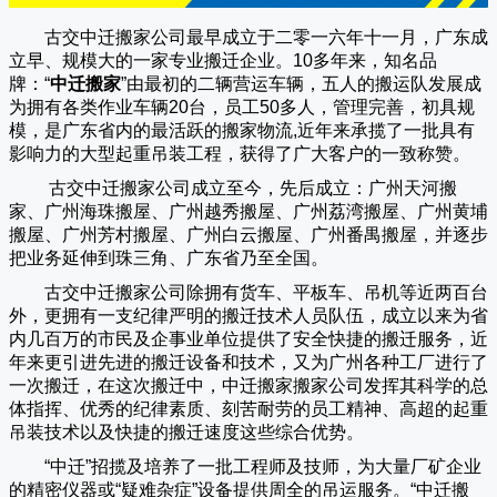
古交中迁搬家公司
最早成立于二零一六年十一月，广东成
立早、规模大的一家专业搬迁企业。10多年来，知名品
牌：“
中迁搬家
”由最初的二辆营运车辆，五人的搬运队发展成
为拥有各类作业车辆20台，员工50多人，管理完善，初具规
模，是广东省内的最活跃的搬家物流,近年来承揽了一批具有
影响力的大型起重吊装工程，获得了广大客户的一致称赞。
古交中迁搬家
公司成立至今，先后成立：广州天河搬
家、广州海珠搬屋、广州越秀搬屋、广州荔湾搬屋、广州黄埔
搬屋、广州芳村搬屋、广州白云搬屋、广州番禺搬屋，并逐步
把业务延伸到珠三角、广东省乃至全国。
古交中迁搬家
公司除拥有货车、平板车、吊机等近两百台
外，更拥有一支纪律严明的搬迁技术人员队伍，成立以来为省
内几百万的市民及企事业单位提供了安全快捷的搬迁服务，近
年来更引进先进的搬迁设备和技术，又为广州各种工厂进行了
一次搬迁，在这次搬迁中，
中迁搬家
搬家公司发挥其科学的总
体指挥、优秀的纪律素质、刻苦耐劳的员工精神、高超的起重
吊装技术以及快捷的搬迁速度这些综合优势。
“
中迁
”招揽及培养了一批工程师及技师，为大量厂矿企业
的精密仪器或“疑难杂症”设备提供周全的吊运服务。“
中迁搬