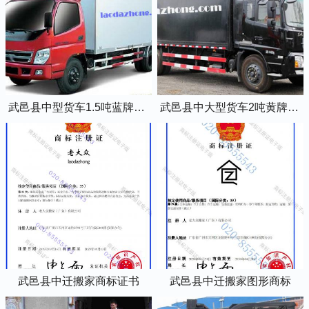
武邑县中型货车1.5吨蓝牌4米2厢式货车
武邑县中大型货车2吨黄牌5米2厢式货车
武邑县中迁搬家商标证书
武邑县中迁搬家图形商标