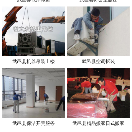
武邑县机器吊装上楼
武邑县空调拆装
武邑县保洁开荒服务
武邑县精品搬家日式搬家