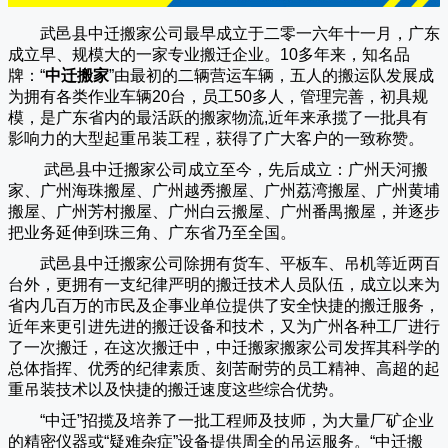
武邑县中迁搬家公司
最早成立于二零一六年十一月，广东
成立早、规模大的一家专业搬迁企业。10多年来，知名品
牌：“
中迁搬家
”由最初的二辆营运车辆，五人的搬运队发展成
为拥有各类作业车辆20台，员工50多人，管理完善，初具规
模，是广东省内的最活跃的搬家物流,近年来承揽了一批具有
影响力的大型起重吊装工程，获得了广大客户的一致称赞。
武邑县中迁搬家
公司成立至今，先后成立：广州天河搬
家、广州海珠搬屋、广州越秀搬屋、广州荔湾搬屋、广州黄埔
搬屋、广州芳村搬屋、广州白云搬屋、广州番禺搬屋，并逐步
把业务延伸到珠三角、广东省乃至全国。
武邑县中迁搬家
公司除拥有货车、平板车、吊机等近两百
台外，更拥有一支纪律严明的搬迁技术人员队伍，成立以来为
省内几百万的市民及企事业单位提供了安全快捷的搬迁服务，
近年来更引进先进的搬迁设备和技术，又为广州各种工厂进行
了一次搬迁，在这次搬迁中，
中迁搬家
搬家公司发挥其科学的
总体指挥、优秀的纪律素质、刻苦耐劳的员工精神、高超的起
重吊装技术以及快捷的搬迁速度这些综合优势。
“
中迁
”招揽及培养了一批工程师及技师，为大量厂矿企业
的精密仪器或“疑难杂症”设备提供周全的吊运服务。“
中迁搬