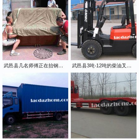
武邑县几名师傅正在抬钢琴上楼
武邑县3吨-12吨的柴油叉车出租