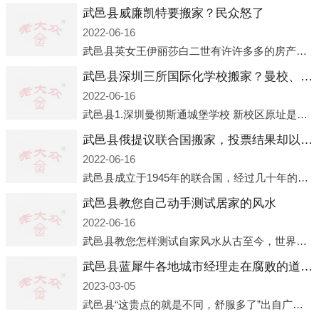
武邑县威廉凯特要搬家？民众怒了
2022-06-16
武邑县英女王伊丽莎白二世有许许多多的房产，遍布英国各地。而作为英女王的亲孙子、未来的英国国王，威廉王子自然也能享受到女王的房产。目前，威廉凯特以及三个孩子有两个经常居住的地点，一处是位于伦敦的肯辛顿宫，一处
武邑县深圳三所国际化学校搬家？曼校、QSI、南山中英文搬走了
2022-06-16
武邑县1.深圳曼彻斯通城堡学校 新校区原址是蛇口国际据悉，此次曼彻斯通城堡学校搬迁到蛇口新校区的开办与蛇口外籍人员子女学校（蛇口国际）有很大的关联。2021年，太子湾实验部就宣布在2022年正式并入蛇口外籍
武邑县俄提议联合国搬家，投票结果却以惨败收场
2022-06-16
武邑县成立于1945年的联合国，经过几十年的发展，如今拥有193个成员国。拥有如此众多会员国的联合国，可以说是世界上最具代表性的国际组织，也是世界上分量最重、有着较高话语权的国际组织。但以美国为首的西方国家
武邑县教您自己动手测试居家的风水
2022-06-16
武邑县教您怎样测试自家风水从古至今，世界各地的人们都在研究人在乾坤中的位置以及它们所形成的关系。通过探究季节转换、星象变化，并且在所观测到的自然规律的指导下，人们开始认识到居住在不同住宅中的人，其一生中的财
武邑县蓝犀牛各地城市经理走在腐败的道路上
2023-03-05
武邑县“这贵点的就是不同，舒服多了”出自广州运营邓经理的口中。2023年开年刚出来，三个司机（加盟蓝犀牛的个人队伍）便请广州经理去佛山娱乐场所大消费了一次，据知悉一晚消费达一万多，由三人平摊费用，燃鹅这样的