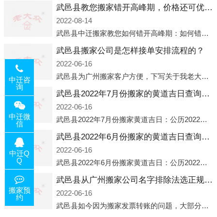
武邑县教您搬家错开高峰期，价格还可优惠！
2022-08-14
武邑县中迁搬家教您如何错开高峰期：如何错开高峰期搬家，中迁搬家做了一些电话数据统计和分析，发现市民中午2点左右访问网站的人是最多的，电话咨询是早上9点左右是最多的，预约搬家周六和周日是最多的，网上QQ微
武邑县搬家公司是怎样接单安排流程的？
2022-06-16
武邑县为广州搬家客户方便，下写关于我老大众搬家公司接单的流程，九条给搬家朋友参考，了解搬家公司工序，免去搬家时的没有准备好的工作，给您及时快速的搬好家。一．电话咨询：专人接待客户电话咨询，初步了解客户搬 家
中迁咨
询
武邑县2022年7月份搬家的黄道吉日查询大全一览表哪天适合搬家好日子
2022-06-16
中迁微
武邑县2022年7月份搬家黄道吉日：公历2022年7月6日 农历六月初八 星期三 冲虎(甲寅)公历2022年7月12日 农历六月十四 星期二 冲猴(庚申)公历2022年7月13日 农历六月十五 星期三 冲鸡
信
武邑县2022年6月份搬家的黄道吉日查询大全一览表哪天适合搬家好日子
2022-06-16
中迁Q
Q
武邑县2022年6月份搬家黄道吉日：公历2022年6月1日 农历五月初三 星期三 冲兔(己卯)公历2022年6月4日 农历五月初六 星期六 冲马(壬午)公历2022年6月8日 农历五月初十 星期三 冲狗(丙
武邑县从广州搬家公司名字排除法选正规公司
搬家预
2022-06-16
约
武邑县如今因为搬家发票转账的问题，大部分搬家公司都已经注册了营业执照，早5年前基本上所谓的搬家公司都是无注册状态也就是无照营业，由于企业注册量大增所以各种企业信息展示平台如雨后春笋般遍地开花，如：天眼查，企