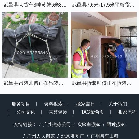
武邑县大货车3吨黄牌6米8的厢式货车
武邑县7.6米-17.5米平板货车出租
武邑县吊装师傅正在吊装物品上楼
武邑县拆装师傅正在拆装家具
服务项目
资料搜索
搬家吉日
关于我们
公司文化
荣誉资质
TAG聚合页
搬家流程
友情链接：
广州搬家公司
实验室搬家
附近搬家
广州人人搬家
北京雕塑厂
广州吊车出租