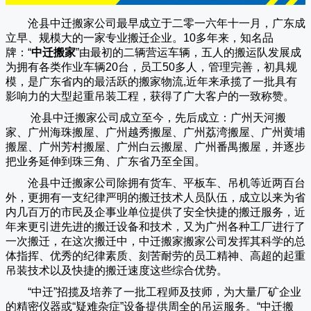
沧县中迁搬家公司
最早成立于二零一六年十一月，广东成
立早、规模大的一家专业搬迁企业。10多年来，知名品
牌：“
中迁搬家
”由最初的二辆营运车辆，五人的搬运队发展成
为拥有各类作业车辆20台，员工50多人，管理完善，初具规
模，是广东省内的最活跃的搬家物流,近年来承揽了一批具有
影响力的大型起重吊装工程，获得了广大客户的一致称赞。
沧县中迁搬家
公司成立至今，先后成立：广州天河搬
家、广州海珠搬屋、广州越秀搬屋、广州荔湾搬屋、广州黄埔
搬屋、广州芳村搬屋、广州白云搬屋、广州番禺搬屋，并逐步
把业务延伸到珠三角、广东省乃至全国。
沧县中迁搬家
公司除拥有货车、平板车、吊机等近两百台
外，更拥有一支纪律严明的搬迁技术人员队伍，成立以来为省
内几百万的市民及企事业单位提供了安全快捷的搬迁服务，近
年来更引进先进的搬迁设备和技术，又为广州各种工厂进行了
一次搬迁，在这次搬迁中，
中迁搬家
搬家公司发挥其科学的总
体指挥、优秀的纪律素质、刻苦耐劳的员工精神、高超的起重
吊装技术以及快捷的搬迁速度这些综合优势。
“
中迁
”招揽及培养了一批工程师及技师，为大量厂矿企业
的精密仪器或“疑难杂症”设备提供周全的吊运服务。“
中迁搬