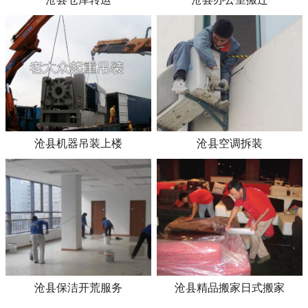
沧县机器吊装上楼
沧县空调拆装
沧县保洁开荒服务
沧县精品搬家日式搬家