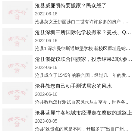
沧县威廉凯特要搬家？民众怒了
2022-06-16
沧县英女王伊丽莎白二世有许许多多的房产，遍布英国各地。而作为英女王的亲孙子、未来的英国国王，威廉王子自然也能享受到女王的房产。目前，威廉凯特以及三个孩子有两个经常居住的地点，一处是位于伦敦的肯辛顿宫，一处
沧县深圳三所国际化学校搬家？曼校、QSI、南山中英文搬走了
2022-06-16
沧县1.深圳曼彻斯通城堡学校 新校区原址是蛇口国际据悉，此次曼彻斯通城堡学校搬迁到蛇口新校区的开办与蛇口外籍人员子女学校（蛇口国际）有很大的关联。2021年，太子湾实验部就宣布在2022年正式并入蛇口外籍
沧县俄提议联合国搬家，投票结果却以惨败收场
2022-06-16
沧县成立于1945年的联合国，经过几十年的发展，如今拥有193个成员国。拥有如此众多会员国的联合国，可以说是世界上最具代表性的国际组织，也是世界上分量最重、有着较高话语权的国际组织。但以美国为首的西方国家
沧县教您自己动手测试居家的风水
2022-06-16
沧县教您怎样测试自家风水从古至今，世界各地的人们都在研究人在乾坤中的位置以及它们所形成的关系。通过探究季节转换、星象变化，并且在所观测到的自然规律的指导下，人们开始认识到居住在不同住宅中的人，其一生中的财
沧县蓝犀牛各地城市经理走在腐败的道路上
2023-03-05
沧县“这贵点的就是不同，舒服多了”出自广州运营邓经理的口中。2023年开年刚出来，三个司机（加盟蓝犀牛的个人队伍）便请广州经理去佛山娱乐场所大消费了一次，据知悉一晚消费达一万多，由三人平摊费用，燃鹅这样的