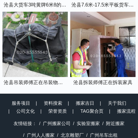
沧县大货车3吨黄牌6米8的厢式货车
沧县7.6米-17.5米平板货车出租
沧县吊装师傅正在吊装物品上楼
沧县拆装师傅正在拆装家具
服务项目
资料搜索
搬家吉日
关于我们
公司文化
荣誉资质
TAG聚合页
搬家流程
友情链接：
广州搬家公司
实验室搬家
附近搬家
广州人人搬家
北京雕塑厂
广州吊车出租