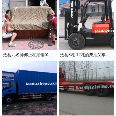
沧县几名师傅正在抬钢琴上楼
沧县3吨-12吨的柴油叉车出租