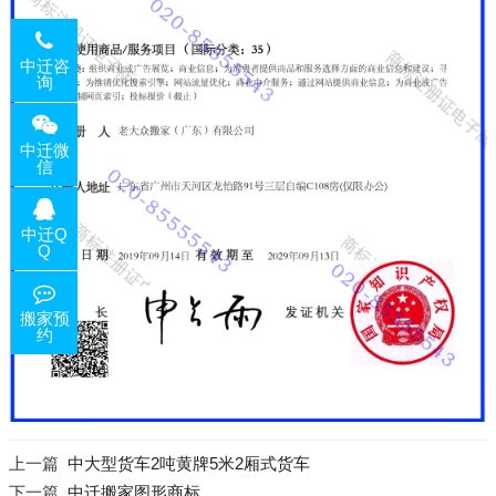
中迁咨
询
中迁微
信
中迁Q
Q
搬家预
约
上一篇
中大型货车2吨黄牌5米2厢式货车
下一篇
中迁搬家图形商标