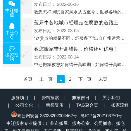
发布日期：
2022-06-16
中迁微
教您怎样测试自家风水从古至今，世界各地的人们都在研究人在乾坤中的位置以及它们所形成的关系。通过探究季节转换、星象变化，并且在所观测到的自然规律的指导下，人们开始认识到居住在不同住宅中的人，其一生中的财
信
蓝犀牛各地城市经理走在腐败的道路上
发布日期：
2023-03-05
中迁Q
Q
“这贵点的就是不同，舒服多了”出自广州运营邓经理的口中。2023年开年刚出来，三个司机（加盟蓝犀牛的个人队伍）便请广州经理去佛山娱乐场所大消费了一次，据知悉一晚消费达一万多，由三人平摊费用，燃鹅这样的
教您搬家错开高峰期，价格还可优惠！
搬家预
发布日期：
2022-08-14
约
中迁搬家教您如何错开高峰期：如何错开高峰期搬家，中迁搬家做了一些电话数据统计和分析，发现市民中午2点左右访问网站的人是最多的，电话咨询是早上9点左右是最多的，预约搬家周六和周日是最多的，网上QQ微
首页
上一页
1
2
下一页
末页
服务项目
资料搜索
搬家吉日
关于我们
公司文化
荣誉资质
TAG聚合页
搬家流程
粤公网安备 33038202004462号
粤ICP备202103790号
中迁搬家专业提供：广州市搬屋、搬办公室、公司搬家、搬仓
库、设备吊装起重、工厂搬迁、机器移位、搬学校、搬医院、长