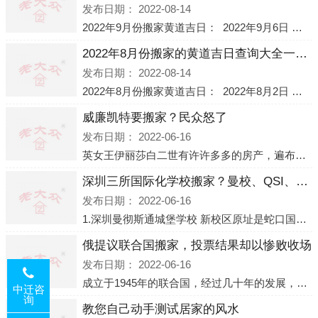
发布日期：
2022-08-14
2022年9月份搬家黄道吉日： 2022年9月6日 「星期二」 农历八月十一2022年9月12日 「星期一」 农历八月十七2022年9月16日 「星期五」 农历八月廿一2022年9月2
2022年8月份搬家的黄道吉日查询大全一览表哪天适合搬家好日子
发布日期：
2022-08-14
2022年8月份搬家黄道吉日： 2022年8月2日 「星期二」 农历七月初五2022年8月6日 「星期六」 农历七月初九2022年8月8日 「星期一」 农历七月十一2022年8月10日 「
威廉凯特要搬家？民众怒了
发布日期：
2022-06-16
英女王伊丽莎白二世有许许多多的房产，遍布英国各地。而作为英女王的亲孙子、未来的英国国王，威廉王子自然也能享受到女王的房产。目前，威廉凯特以及三个孩子有两个经常居住的地点，一处是位于伦敦的肯辛顿宫，一处
深圳三所国际化学校搬家？曼校、QSI、南山中英文搬走了
发布日期：
2022-06-16
1.深圳曼彻斯通城堡学校 新校区原址是蛇口国际据悉，此次曼彻斯通城堡学校搬迁到蛇口新校区的开办与蛇口外籍人员子女学校（蛇口国际）有很大的关联。2021年，太子湾实验部就宣布在2022年正式并入蛇口外籍
俄提议联合国搬家，投票结果却以惨败收场
发布日期：
2022-06-16
成立于1945年的联合国，经过几十年的发展，如今拥有193个成员国。拥有如此众多会员国的联合国，可以说是世界上最具代表性的国际组织，也是世界上分量最重、有着较高话语权的国际组织。但以美国为首的西方国家
中迁咨
询
教您自己动手测试居家的风水