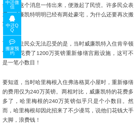
中迁微
然而，这个消息一传出来，便激起了民愤。许多民众表
信
示，威廉凯特明明已经有两处豪宅，为什么还要再次搬
家。
中迁Q
Q
而且最让民众无法忍受的是，当时威廉凯特入住肯辛顿
搬家预
宫时，花费了1200万英镑重新修缮宫殿设施，这可不
约
是一笔小数目！
要知道，当时哈里梅根入住弗洛格莫小屋时，重新修缮
的费用仅为240万英镑。两相对比，威廉凯特的花费多
多了，哈里梅根的240万英镑似乎只是个小数目。然
而，哈里梅根却因此招来了不少谩骂，说他们花钱大手
大脚，浪费钱！