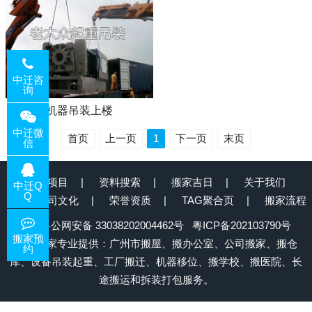
中迁咨
询
机器吊装上楼
中迁微
首页
上一页
1
下一页
末页
信
服务项目
资料搜索
搬家吉日
关于我们
中迁Q
Q
公司文化
荣誉资质
TAG聚合页
搬家流程
粤公网安备 33038202004462号
粤ICP备202103790号
搬家预
中迁搬家专业提供：广州市搬屋、搬办公室、公司搬家、搬仓
约
库、设备吊装起重、工厂搬迁、机器移位、搬学校、搬医院、长
途搬运和拆装打包服务。