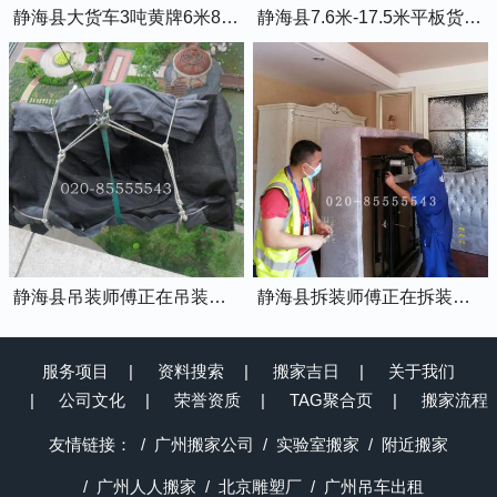
静海县大货车3吨黄牌6米8的厢式货车
静海县7.6米-17.5米平板货车出租
静海县吊装师傅正在吊装物品上楼
静海县拆装师傅正在拆装家具
服务项目
资料搜索
搬家吉日
关于我们
公司文化
荣誉资质
TAG聚合页
搬家流程
友情链接：
广州搬家公司
实验室搬家
附近搬家
广州人人搬家
北京雕塑厂
广州吊车出租