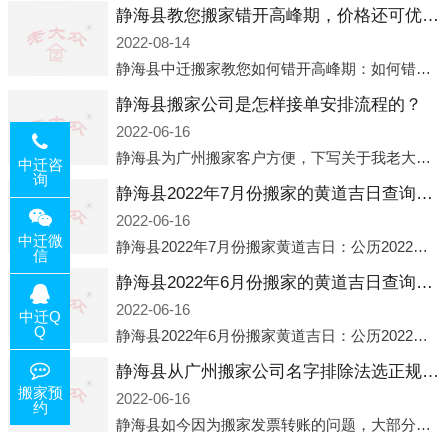
静海县教您搬家错开高峰期，价格还可优惠！
2022-08-14
静海县中迁搬家教您如何错开高峰期：如何错开高峰期搬家，中迁搬家做了一些电话数据统计和分析，发现市民中午2点左右访问网站的人是最多的，电话咨询是早上9点左右是最多的，预约搬家周六和周日是最多的，网上QQ微
静海县搬家公司是怎样接单安排流程的？
2022-06-16
静海县为广州搬家客户方便，下写关于我老大众搬家公司接单的流程，九条给搬家朋友参考，了解搬家公司工序，免去搬家时的没有准备好的工作，给您及时快速的搬好家。一．电话咨询：专人接待客户电话咨询，初步了解客户搬 家
中迁咨
询
静海县2022年7月份搬家的黄道吉日查询大全一览表哪天适合搬家好日子
2022-06-16
中迁微
静海县2022年7月份搬家黄道吉日：公历2022年7月6日 农历六月初八 星期三 冲虎(甲寅)公历2022年7月12日 农历六月十四 星期二 冲猴(庚申)公历2022年7月13日 农历六月十五 星期三 冲鸡
信
静海县2022年6月份搬家的黄道吉日查询大全一览表哪天适合搬家好日子
2022-06-16
中迁Q
Q
静海县2022年6月份搬家黄道吉日：公历2022年6月1日 农历五月初三 星期三 冲兔(己卯)公历2022年6月4日 农历五月初六 星期六 冲马(壬午)公历2022年6月8日 农历五月初十 星期三 冲狗(丙
静海县从广州搬家公司名字排除法选正规公司
搬家预
2022-06-16
约
静海县如今因为搬家发票转账的问题，大部分搬家公司都已经注册了营业执照，早5年前基本上所谓的搬家公司都是无注册状态也就是无照营业，由于企业注册量大增所以各种企业信息展示平台如雨后春笋般遍地开花，如：天眼查，企