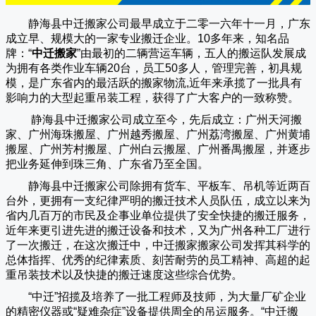
静海县中迁搬家公司
最早成立于二零一六年十一月，广东
成立早、规模大的一家专业搬迁企业。10多年来，知名品
牌：“
中迁搬家
”由最初的二辆营运车辆，五人的搬运队发展成
为拥有各类作业车辆20台，员工50多人，管理完善，初具规
模，是广东省内的最活跃的搬家物流,近年来承揽了一批具有
影响力的大型起重吊装工程，获得了广大客户的一致称赞。
静海县中迁搬家
公司成立至今，先后成立：广州天河搬
家、广州海珠搬屋、广州越秀搬屋、广州荔湾搬屋、广州黄埔
搬屋、广州芳村搬屋、广州白云搬屋、广州番禺搬屋，并逐步
把业务延伸到珠三角、广东省乃至全国。
静海县中迁搬家
公司除拥有货车、平板车、吊机等近两百
台外，更拥有一支纪律严明的搬迁技术人员队伍，成立以来为
省内几百万的市民及企事业单位提供了安全快捷的搬迁服务，
近年来更引进先进的搬迁设备和技术，又为广州各种工厂进行
了一次搬迁，在这次搬迁中，
中迁搬家
搬家公司发挥其科学的
总体指挥、优秀的纪律素质、刻苦耐劳的员工精神、高超的起
重吊装技术以及快捷的搬迁速度这些综合优势。
“
中迁
”招揽及培养了一批工程师及技师，为大量厂矿企业
的精密仪器或“疑难杂症”设备提供周全的吊运服务。“
中迁搬