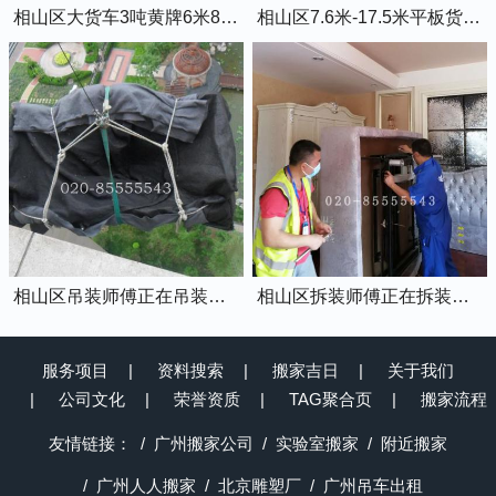
相山区大货车3吨黄牌6米8的厢式货车
相山区7.6米-17.5米平板货车出租
相山区吊装师傅正在吊装物品上楼
相山区拆装师傅正在拆装家具
服务项目
资料搜索
搬家吉日
关于我们
公司文化
荣誉资质
TAG聚合页
搬家流程
友情链接：
广州搬家公司
实验室搬家
附近搬家
广州人人搬家
北京雕塑厂
广州吊车出租