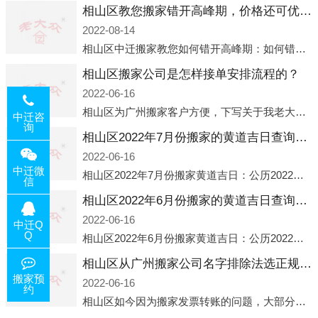
相山区教您搬家错开高峰期，价格还可优惠！
2022-08-14
相山区中迁搬家教您如何错开高峰期：如何错开高峰期搬家，中迁搬家做了一些电话数据统计和分析，发现市民中午2点左右访问网站的人是最多的，电话咨询是早上9点左右是最多的，预约搬家周六和周日是最多的，网上QQ微
相山区搬家公司是怎样接单安排流程的？
2022-06-16
相山区为广州搬家客户方便，下写关于我老大众搬家公司接单的流程，九条给搬家朋友参考，了解搬家公司工序，免去搬家时的没有准备好的工作，给您及时快速的搬好家。一．电话咨询：专人接待客户电话咨询，初步了解客户搬 家
中迁咨
询
相山区2022年7月份搬家的黄道吉日查询大全一览表哪天适合搬家好日子
2022-06-16
中迁微
相山区2022年7月份搬家黄道吉日：公历2022年7月6日 农历六月初八 星期三 冲虎(甲寅)公历2022年7月12日 农历六月十四 星期二 冲猴(庚申)公历2022年7月13日 农历六月十五 星期三 冲鸡
信
相山区2022年6月份搬家的黄道吉日查询大全一览表哪天适合搬家好日子
2022-06-16
中迁Q
Q
相山区2022年6月份搬家黄道吉日：公历2022年6月1日 农历五月初三 星期三 冲兔(己卯)公历2022年6月4日 农历五月初六 星期六 冲马(壬午)公历2022年6月8日 农历五月初十 星期三 冲狗(丙
相山区从广州搬家公司名字排除法选正规公司
搬家预
2022-06-16
约
相山区如今因为搬家发票转账的问题，大部分搬家公司都已经注册了营业执照，早5年前基本上所谓的搬家公司都是无注册状态也就是无照营业，由于企业注册量大增所以各种企业信息展示平台如雨后春笋般遍地开花，如：天眼查，企