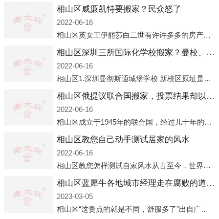
相山区威廉凯特要搬家？民众怒了
2022-06-16
相山区英女王伊丽莎白二世有许许多多的房产，遍布英国各地。而作为英女王的亲孙子、未来的英国国王，威廉王子自然也能享受到女王的房产。目前，威廉凯特以及三个孩子有两个经常居住的地点，一处是位于伦敦的肯辛顿宫，一处
相山区深圳三所国际化学校搬家？曼校、QSI、南山中英文搬走了
2022-06-16
相山区1.深圳曼彻斯通城堡学校 新校区原址是蛇口国际据悉，此次曼彻斯通城堡学校搬迁到蛇口新校区的开办与蛇口外籍人员子女学校（蛇口国际）有很大的关联。2021年，太子湾实验部就宣布在2022年正式并入蛇口外籍
相山区俄提议联合国搬家，投票结果却以惨败收场
2022-06-16
相山区成立于1945年的联合国，经过几十年的发展，如今拥有193个成员国。拥有如此众多会员国的联合国，可以说是世界上最具代表性的国际组织，也是世界上分量最重、有着较高话语权的国际组织。但以美国为首的西方国家
相山区教您自己动手测试居家的风水
2022-06-16
相山区教您怎样测试自家风水从古至今，世界各地的人们都在研究人在乾坤中的位置以及它们所形成的关系。通过探究季节转换、星象变化，并且在所观测到的自然规律的指导下，人们开始认识到居住在不同住宅中的人，其一生中的财
相山区蓝犀牛各地城市经理走在腐败的道路上
2023-03-05
相山区“这贵点的就是不同，舒服多了”出自广州运营邓经理的口中。2023年开年刚出来，三个司机（加盟蓝犀牛的个人队伍）便请广州经理去佛山娱乐场所大消费了一次，据知悉一晚消费达一万多，由三人平摊费用，燃鹅这样的