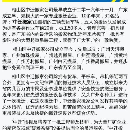
相山区中迁搬家公司
最早成立于二零一六年十一月，广东
成立早、规模大的一家专业搬迁企业。10多年来，知名品
牌：“
中迁搬家
”由最初的二辆营运车辆，五人的搬运队发展成
为拥有各类作业车辆20台，员工50多人，管理完善，初具规
模，是广东省内的最活跃的搬家物流,近年来承揽了一批具有
影响力的大型起重吊装工程，获得了广大客户的一致称赞。
相山区中迁搬家
公司成立至今，先后成立：广州天河搬
家、广州海珠搬屋、广州越秀搬屋、广州荔湾搬屋、广州黄埔
搬屋、广州芳村搬屋、广州白云搬屋、广州番禺搬屋，并逐步
把业务延伸到珠三角、广东省乃至全国。
相山区中迁搬家
公司除拥有货车、平板车、吊机等近两百
台外，更拥有一支纪律严明的搬迁技术人员队伍，成立以来为
省内几百万的市民及企事业单位提供了安全快捷的搬迁服务，
近年来更引进先进的搬迁设备和技术，又为广州各种工厂进行
了一次搬迁，在这次搬迁中，
中迁搬家
搬家公司发挥其科学的
总体指挥、优秀的纪律素质、刻苦耐劳的员工精神、高超的起
重吊装技术以及快捷的搬迁速度这些综合优势。
“
中迁
”招揽及培养了一批工程师及技师，为大量厂矿企业
的精密仪器或“疑难杂症”设备提供周全的吊运服务。“
中迁搬