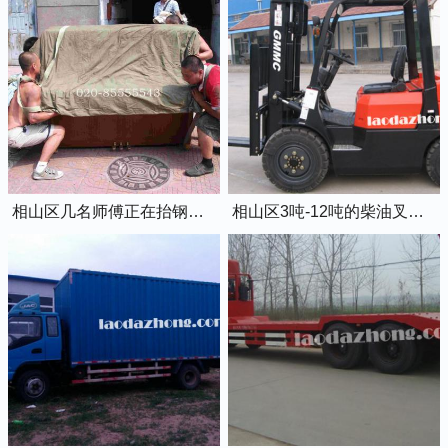
相山区几名师傅正在抬钢琴上楼
相山区3吨-12吨的柴油叉车出租