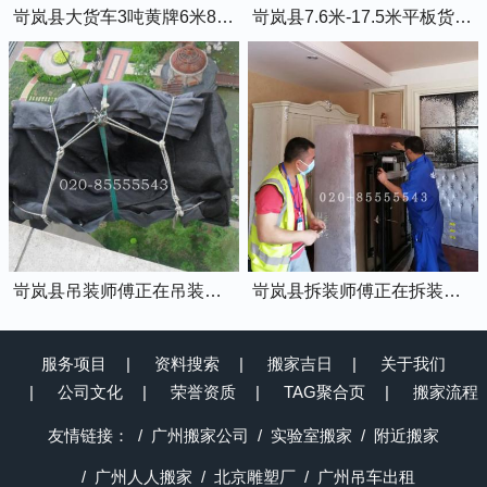
岢岚县大货车3吨黄牌6米8的厢式货车
岢岚县7.6米-17.5米平板货车出租
岢岚县吊装师傅正在吊装物品上楼
岢岚县拆装师傅正在拆装家具
服务项目
资料搜索
搬家吉日
关于我们
公司文化
荣誉资质
TAG聚合页
搬家流程
友情链接：
广州搬家公司
实验室搬家
附近搬家
广州人人搬家
北京雕塑厂
广州吊车出租