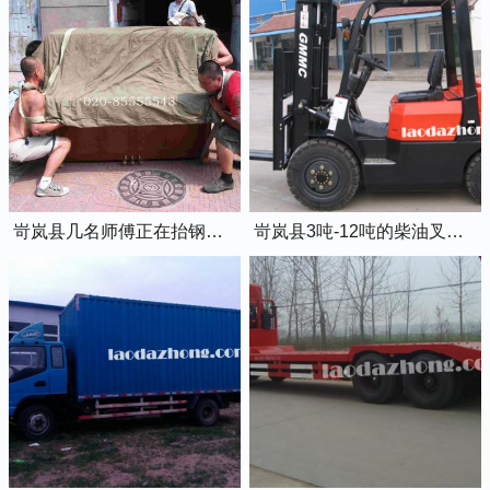
岢岚县几名师傅正在抬钢琴上楼
岢岚县3吨-12吨的柴油叉车出租