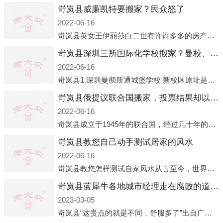
岢岚县威廉凯特要搬家？民众怒了
2022-06-16
岢岚县英女王伊丽莎白二世有许许多多的房产，遍布英国各地。而作为英女王的亲孙子、未来的英国国王，威廉王子自然也能享受到女王的房产。目前，威廉凯特以及三个孩子有两个经常居住的地点，一处是位于伦敦的肯辛顿宫，一处
岢岚县深圳三所国际化学校搬家？曼校、QSI、南山中英文搬走了
2022-06-16
岢岚县1.深圳曼彻斯通城堡学校 新校区原址是蛇口国际据悉，此次曼彻斯通城堡学校搬迁到蛇口新校区的开办与蛇口外籍人员子女学校（蛇口国际）有很大的关联。2021年，太子湾实验部就宣布在2022年正式并入蛇口外籍
岢岚县俄提议联合国搬家，投票结果却以惨败收场
2022-06-16
岢岚县成立于1945年的联合国，经过几十年的发展，如今拥有193个成员国。拥有如此众多会员国的联合国，可以说是世界上最具代表性的国际组织，也是世界上分量最重、有着较高话语权的国际组织。但以美国为首的西方国家
岢岚县教您自己动手测试居家的风水
2022-06-16
岢岚县教您怎样测试自家风水从古至今，世界各地的人们都在研究人在乾坤中的位置以及它们所形成的关系。通过探究季节转换、星象变化，并且在所观测到的自然规律的指导下，人们开始认识到居住在不同住宅中的人，其一生中的财
岢岚县蓝犀牛各地城市经理走在腐败的道路上
2023-03-05
岢岚县“这贵点的就是不同，舒服多了”出自广州运营邓经理的口中。2023年开年刚出来，三个司机（加盟蓝犀牛的个人队伍）便请广州经理去佛山娱乐场所大消费了一次，据知悉一晚消费达一万多，由三人平摊费用，燃鹅这样的