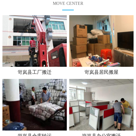
MOVE CENTER
岢岚县工厂搬迁
岢岚县居民搬屋
岢岚县仓库转运
岢岚县办公室搬迁