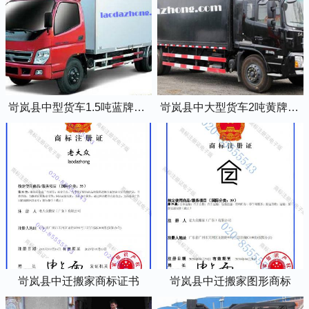
岢岚县中型货车1.5吨蓝牌4米2厢式货车
岢岚县中大型货车2吨黄牌5米2厢式货车
岢岚县中迁搬家商标证书
岢岚县中迁搬家图形商标