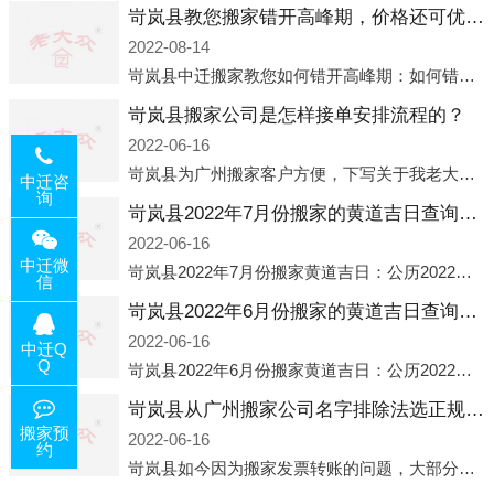
岢岚县教您搬家错开高峰期，价格还可优惠！
2022-08-14
岢岚县中迁搬家教您如何错开高峰期：如何错开高峰期搬家，中迁搬家做了一些电话数据统计和分析，发现市民中午2点左右访问网站的人是最多的，电话咨询是早上9点左右是最多的，预约搬家周六和周日是最多的，网上QQ微
岢岚县搬家公司是怎样接单安排流程的？
2022-06-16
岢岚县为广州搬家客户方便，下写关于我老大众搬家公司接单的流程，九条给搬家朋友参考，了解搬家公司工序，免去搬家时的没有准备好的工作，给您及时快速的搬好家。一．电话咨询：专人接待客户电话咨询，初步了解客户搬 家
中迁咨
询
岢岚县2022年7月份搬家的黄道吉日查询大全一览表哪天适合搬家好日子
2022-06-16
中迁微
岢岚县2022年7月份搬家黄道吉日：公历2022年7月6日 农历六月初八 星期三 冲虎(甲寅)公历2022年7月12日 农历六月十四 星期二 冲猴(庚申)公历2022年7月13日 农历六月十五 星期三 冲鸡
信
岢岚县2022年6月份搬家的黄道吉日查询大全一览表哪天适合搬家好日子
2022-06-16
中迁Q
Q
岢岚县2022年6月份搬家黄道吉日：公历2022年6月1日 农历五月初三 星期三 冲兔(己卯)公历2022年6月4日 农历五月初六 星期六 冲马(壬午)公历2022年6月8日 农历五月初十 星期三 冲狗(丙
岢岚县从广州搬家公司名字排除法选正规公司
搬家预
2022-06-16
约
岢岚县如今因为搬家发票转账的问题，大部分搬家公司都已经注册了营业执照，早5年前基本上所谓的搬家公司都是无注册状态也就是无照营业，由于企业注册量大增所以各种企业信息展示平台如雨后春笋般遍地开花，如：天眼查，企