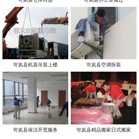
岢岚县机器吊装上楼
岢岚县空调拆装
岢岚县保洁开荒服务
岢岚县精品搬家日式搬家