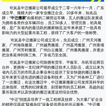
岢岚县中迁搬家公司
最早成立于二零一六年十一月，广东
成立早、规模大的一家专业搬迁企业。10多年来，知名品
牌：“
中迁搬家
”由最初的二辆营运车辆，五人的搬运队发展成
为拥有各类作业车辆20台，员工50多人，管理完善，初具规
模，是广东省内的最活跃的搬家物流,近年来承揽了一批具有
影响力的大型起重吊装工程，获得了广大客户的一致称赞。
岢岚县中迁搬家
公司成立至今，先后成立：广州天河搬
家、广州海珠搬屋、广州越秀搬屋、广州荔湾搬屋、广州黄埔
搬屋、广州芳村搬屋、广州白云搬屋、广州番禺搬屋，并逐步
把业务延伸到珠三角、广东省乃至全国。
岢岚县中迁搬家
公司除拥有货车、平板车、吊机等近两百
台外，更拥有一支纪律严明的搬迁技术人员队伍，成立以来为
省内几百万的市民及企事业单位提供了安全快捷的搬迁服务，
近年来更引进先进的搬迁设备和技术，又为广州各种工厂进行
了一次搬迁，在这次搬迁中，
中迁搬家
搬家公司发挥其科学的
总体指挥、优秀的纪律素质、刻苦耐劳的员工精神、高超的起
重吊装技术以及快捷的搬迁速度这些综合优势。
“
中迁
”招揽及培养了一批工程师及技师，为大量厂矿企业
的精密仪器或“疑难杂症”设备提供周全的吊运服务。“
中迁搬