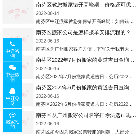
南芬区教您搬家错开高峰期，价格还可优惠！
2022-08-14
南芬区中迁搬家教您如何错开高峰期：如何错开高峰期搬家，中迁搬家做了一些电话数据统计和分析，发现市民中午2点左右访问网站的人是最多的，电话咨询是早上9点左右是最多的，预约搬家周六和周日是最多的，网上QQ微
南芬区搬家公司是怎样接单安排流程的？
2022-06-16
南芬区为广州搬家客户方便，下写关于我老大众搬家公司接单的流程，九条给搬家朋友参考，了解搬家公司工序，免去搬家时的没有准备好的工作，给您及时快速的搬好家。一．电话咨询：专人接待客户电话咨询，初步了解客户搬 家
中迁咨
询
南芬区2022年7月份搬家的黄道吉日查询大全一览表哪天适合搬家好日子
2022-06-16
中迁微
南芬区2022年7月份搬家黄道吉日：公历2022年7月6日 农历六月初八 星期三 冲虎(甲寅)公历2022年7月12日 农历六月十四 星期二 冲猴(庚申)公历2022年7月13日 农历六月十五 星期三 冲鸡
信
南芬区2022年6月份搬家的黄道吉日查询大全一览表哪天适合搬家好日子
2022-06-16
中迁Q
Q
南芬区2022年6月份搬家黄道吉日：公历2022年6月1日 农历五月初三 星期三 冲兔(己卯)公历2022年6月4日 农历五月初六 星期六 冲马(壬午)公历2022年6月8日 农历五月初十 星期三 冲狗(丙
南芬区从广州搬家公司名字排除法选正规公司
搬家预
2022-06-16
约
南芬区如今因为搬家发票转账的问题，大部分搬家公司都已经注册了营业执照，早5年前基本上所谓的搬家公司都是无注册状态也就是无照营业，由于企业注册量大增所以各种企业信息展示平台如雨后春笋般遍地开花，如：天眼查，企