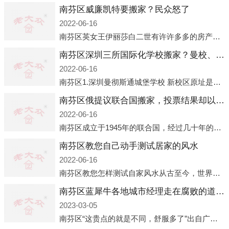
南芬区威廉凯特要搬家？民众怒了
2022-06-16
南芬区英女王伊丽莎白二世有许许多多的房产，遍布英国各地。而作为英女王的亲孙子、未来的英国国王，威廉王子自然也能享受到女王的房产。目前，威廉凯特以及三个孩子有两个经常居住的地点，一处是位于伦敦的肯辛顿宫，一处
南芬区深圳三所国际化学校搬家？曼校、QSI、南山中英文搬走了
2022-06-16
南芬区1.深圳曼彻斯通城堡学校 新校区原址是蛇口国际据悉，此次曼彻斯通城堡学校搬迁到蛇口新校区的开办与蛇口外籍人员子女学校（蛇口国际）有很大的关联。2021年，太子湾实验部就宣布在2022年正式并入蛇口外籍
南芬区俄提议联合国搬家，投票结果却以惨败收场
2022-06-16
南芬区成立于1945年的联合国，经过几十年的发展，如今拥有193个成员国。拥有如此众多会员国的联合国，可以说是世界上最具代表性的国际组织，也是世界上分量最重、有着较高话语权的国际组织。但以美国为首的西方国家
南芬区教您自己动手测试居家的风水
2022-06-16
南芬区教您怎样测试自家风水从古至今，世界各地的人们都在研究人在乾坤中的位置以及它们所形成的关系。通过探究季节转换、星象变化，并且在所观测到的自然规律的指导下，人们开始认识到居住在不同住宅中的人，其一生中的财
南芬区蓝犀牛各地城市经理走在腐败的道路上
2023-03-05
南芬区“这贵点的就是不同，舒服多了”出自广州运营邓经理的口中。2023年开年刚出来，三个司机（加盟蓝犀牛的个人队伍）便请广州经理去佛山娱乐场所大消费了一次，据知悉一晚消费达一万多，由三人平摊费用，燃鹅这样的