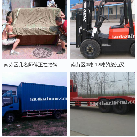
南芬区几名师傅正在抬钢琴上楼
南芬区3吨-12吨的柴油叉车出租