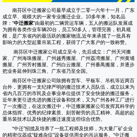
南芬区中迁搬家公司
最早成立于二零一六年十一月，广东
成立早、规模大的一家专业搬迁企业。10多年来，知名品
牌：“
中迁搬家
”由最初的二辆营运车辆，五人的搬运队发展成
为拥有各类作业车辆20台，员工50多人，管理完善，初具规
模，是广东省内的最活跃的搬家物流,近年来承揽了一批具有
影响力的大型起重吊装工程，获得了广大客户的一致称赞。
南芬区中迁搬家
公司成立至今，先后成立：广州天河搬
家、广州海珠搬屋、广州越秀搬屋、广州荔湾搬屋、广州黄埔
搬屋、广州芳村搬屋、广州白云搬屋、广州番禺搬屋，并逐步
把业务延伸到珠三角、广东省乃至全国。
南芬区中迁搬家
公司除拥有货车、平板车、吊机等近两百
台外，更拥有一支纪律严明的搬迁技术人员队伍，成立以来为
省内几百万的市民及企事业单位提供了安全快捷的搬迁服务，
近年来更引进先进的搬迁设备和技术，又为广州各种工厂进行
了一次搬迁，在这次搬迁中，
中迁搬家
搬家公司发挥其科学的
总体指挥、优秀的纪律素质、刻苦耐劳的员工精神、高超的起
重吊装技术以及快捷的搬迁速度这些综合优势。
“
中迁
”招揽及培养了一批工程师及技师，为大量厂矿企业
的精密仪器或“疑难杂症”设备提供周全的吊运服务。“
中迁搬