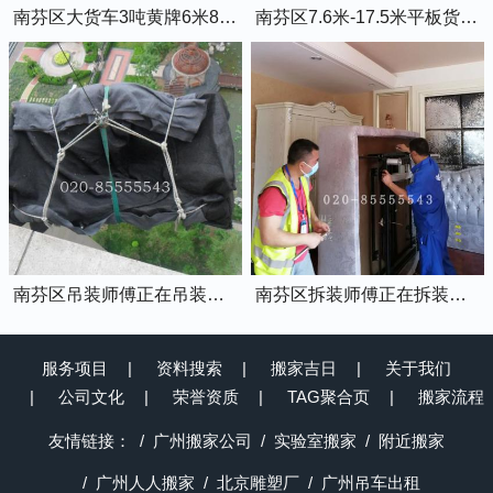
南芬区大货车3吨黄牌6米8的厢式货车
南芬区7.6米-17.5米平板货车出租
南芬区吊装师傅正在吊装物品上楼
南芬区拆装师傅正在拆装家具
服务项目
资料搜索
搬家吉日
关于我们
公司文化
荣誉资质
TAG聚合页
搬家流程
友情链接：
广州搬家公司
实验室搬家
附近搬家
广州人人搬家
北京雕塑厂
广州吊车出租