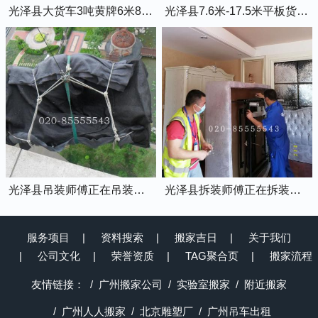
光泽县大货车3吨黄牌6米8的厢式货车
光泽县7.6米-17.5米平板货车出租
光泽县吊装师傅正在吊装物品上楼
光泽县拆装师傅正在拆装家具
服务项目
资料搜索
搬家吉日
关于我们
公司文化
荣誉资质
TAG聚合页
搬家流程
友情链接：
广州搬家公司
实验室搬家
附近搬家
广州人人搬家
北京雕塑厂
广州吊车出租