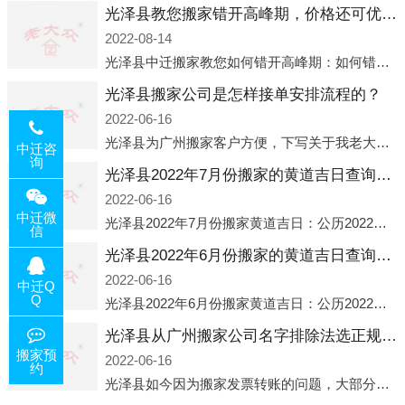
光泽县教您搬家错开高峰期，价格还可优惠！
2022-08-14
光泽县中迁搬家教您如何错开高峰期：如何错开高峰期搬家，中迁搬家做了一些电话数据统计和分析，发现市民中午2点左右访问网站的人是最多的，电话咨询是早上9点左右是最多的，预约搬家周六和周日是最多的，网上QQ微
光泽县搬家公司是怎样接单安排流程的？
2022-06-16
光泽县为广州搬家客户方便，下写关于我老大众搬家公司接单的流程，九条给搬家朋友参考，了解搬家公司工序，免去搬家时的没有准备好的工作，给您及时快速的搬好家。一．电话咨询：专人接待客户电话咨询，初步了解客户搬 家
中迁咨
询
光泽县2022年7月份搬家的黄道吉日查询大全一览表哪天适合搬家好日子
2022-06-16
中迁微
光泽县2022年7月份搬家黄道吉日：公历2022年7月6日 农历六月初八 星期三 冲虎(甲寅)公历2022年7月12日 农历六月十四 星期二 冲猴(庚申)公历2022年7月13日 农历六月十五 星期三 冲鸡
信
光泽县2022年6月份搬家的黄道吉日查询大全一览表哪天适合搬家好日子
2022-06-16
中迁Q
Q
光泽县2022年6月份搬家黄道吉日：公历2022年6月1日 农历五月初三 星期三 冲兔(己卯)公历2022年6月4日 农历五月初六 星期六 冲马(壬午)公历2022年6月8日 农历五月初十 星期三 冲狗(丙
光泽县从广州搬家公司名字排除法选正规公司
搬家预
2022-06-16
约
光泽县如今因为搬家发票转账的问题，大部分搬家公司都已经注册了营业执照，早5年前基本上所谓的搬家公司都是无注册状态也就是无照营业，由于企业注册量大增所以各种企业信息展示平台如雨后春笋般遍地开花，如：天眼查，企