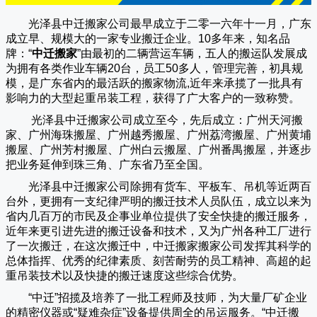
光泽县中迁搬家公司
最早成立于二零一六年十一月，广东
成立早、规模大的一家专业搬迁企业。10多年来，知名品
牌：“
中迁搬家
”由最初的二辆营运车辆，五人的搬运队发展成
为拥有各类作业车辆20台，员工50多人，管理完善，初具规
模，是广东省内的最活跃的搬家物流,近年来承揽了一批具有
影响力的大型起重吊装工程，获得了广大客户的一致称赞。
光泽县中迁搬家
公司成立至今，先后成立：广州天河搬
家、广州海珠搬屋、广州越秀搬屋、广州荔湾搬屋、广州黄埔
搬屋、广州芳村搬屋、广州白云搬屋、广州番禺搬屋，并逐步
把业务延伸到珠三角、广东省乃至全国。
光泽县中迁搬家
公司除拥有货车、平板车、吊机等近两百
台外，更拥有一支纪律严明的搬迁技术人员队伍，成立以来为
省内几百万的市民及企事业单位提供了安全快捷的搬迁服务，
近年来更引进先进的搬迁设备和技术，又为广州各种工厂进行
了一次搬迁，在这次搬迁中，
中迁搬家
搬家公司发挥其科学的
总体指挥、优秀的纪律素质、刻苦耐劳的员工精神、高超的起
重吊装技术以及快捷的搬迁速度这些综合优势。
“
中迁
”招揽及培养了一批工程师及技师，为大量厂矿企业
的精密仪器或“疑难杂症”设备提供周全的吊运服务。“
中迁搬