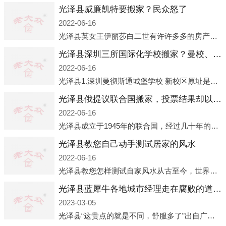
光泽县威廉凯特要搬家？民众怒了
2022-06-16
光泽县英女王伊丽莎白二世有许许多多的房产，遍布英国各地。而作为英女王的亲孙子、未来的英国国王，威廉王子自然也能享受到女王的房产。目前，威廉凯特以及三个孩子有两个经常居住的地点，一处是位于伦敦的肯辛顿宫，一处
光泽县深圳三所国际化学校搬家？曼校、QSI、南山中英文搬走了
2022-06-16
光泽县1.深圳曼彻斯通城堡学校 新校区原址是蛇口国际据悉，此次曼彻斯通城堡学校搬迁到蛇口新校区的开办与蛇口外籍人员子女学校（蛇口国际）有很大的关联。2021年，太子湾实验部就宣布在2022年正式并入蛇口外籍
光泽县俄提议联合国搬家，投票结果却以惨败收场
2022-06-16
光泽县成立于1945年的联合国，经过几十年的发展，如今拥有193个成员国。拥有如此众多会员国的联合国，可以说是世界上最具代表性的国际组织，也是世界上分量最重、有着较高话语权的国际组织。但以美国为首的西方国家
光泽县教您自己动手测试居家的风水
2022-06-16
光泽县教您怎样测试自家风水从古至今，世界各地的人们都在研究人在乾坤中的位置以及它们所形成的关系。通过探究季节转换、星象变化，并且在所观测到的自然规律的指导下，人们开始认识到居住在不同住宅中的人，其一生中的财
光泽县蓝犀牛各地城市经理走在腐败的道路上
2023-03-05
光泽县“这贵点的就是不同，舒服多了”出自广州运营邓经理的口中。2023年开年刚出来，三个司机（加盟蓝犀牛的个人队伍）便请广州经理去佛山娱乐场所大消费了一次，据知悉一晚消费达一万多，由三人平摊费用，燃鹅这样的