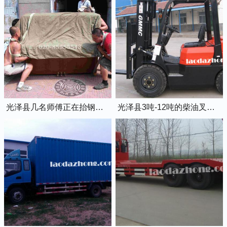
光泽县几名师傅正在抬钢琴上楼
光泽县3吨-12吨的柴油叉车出租