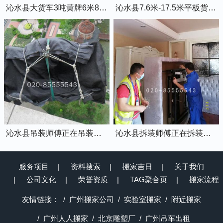
沁水县大货车3吨黄牌6米8的厢式货车
沁水县7.6米-17.5米平板货车出租
沁水县吊装师傅正在吊装物品上楼
沁水县拆装师傅正在拆装家具
服务项目
资料搜索
搬家吉日
关于我们
公司文化
荣誉资质
TAG聚合页
搬家流程
友情链接：
广州搬家公司
实验室搬家
附近搬家
广州人人搬家
北京雕塑厂
广州吊车出租