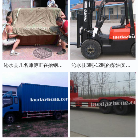
沁水县几名师傅正在抬钢琴上楼
沁水县3吨-12吨的柴油叉车出租