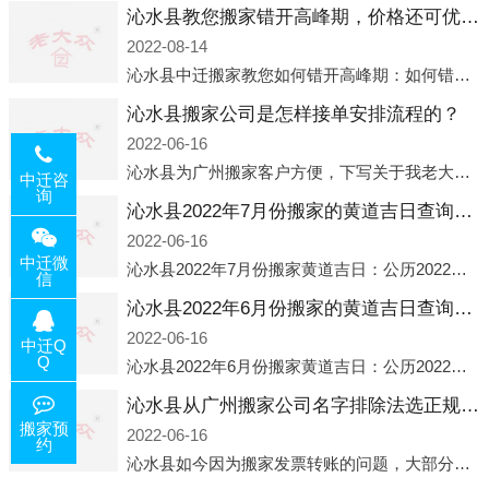
沁水县教您搬家错开高峰期，价格还可优惠！
2022-08-14
沁水县中迁搬家教您如何错开高峰期：如何错开高峰期搬家，中迁搬家做了一些电话数据统计和分析，发现市民中午2点左右访问网站的人是最多的，电话咨询是早上9点左右是最多的，预约搬家周六和周日是最多的，网上QQ微
沁水县搬家公司是怎样接单安排流程的？
2022-06-16
沁水县为广州搬家客户方便，下写关于我老大众搬家公司接单的流程，九条给搬家朋友参考，了解搬家公司工序，免去搬家时的没有准备好的工作，给您及时快速的搬好家。一．电话咨询：专人接待客户电话咨询，初步了解客户搬 家
中迁咨
询
沁水县2022年7月份搬家的黄道吉日查询大全一览表哪天适合搬家好日子
2022-06-16
中迁微
沁水县2022年7月份搬家黄道吉日：公历2022年7月6日 农历六月初八 星期三 冲虎(甲寅)公历2022年7月12日 农历六月十四 星期二 冲猴(庚申)公历2022年7月13日 农历六月十五 星期三 冲鸡
信
沁水县2022年6月份搬家的黄道吉日查询大全一览表哪天适合搬家好日子
2022-06-16
中迁Q
Q
沁水县2022年6月份搬家黄道吉日：公历2022年6月1日 农历五月初三 星期三 冲兔(己卯)公历2022年6月4日 农历五月初六 星期六 冲马(壬午)公历2022年6月8日 农历五月初十 星期三 冲狗(丙
沁水县从广州搬家公司名字排除法选正规公司
搬家预
2022-06-16
约
沁水县如今因为搬家发票转账的问题，大部分搬家公司都已经注册了营业执照，早5年前基本上所谓的搬家公司都是无注册状态也就是无照营业，由于企业注册量大增所以各种企业信息展示平台如雨后春笋般遍地开花，如：天眼查，企