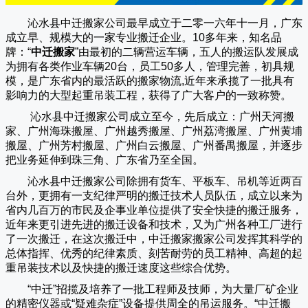
沁水县中迁搬家公司
最早成立于二零一六年十一月，广东
成立早、规模大的一家专业搬迁企业。10多年来，知名品
牌：“
中迁搬家
”由最初的二辆营运车辆，五人的搬运队发展成
为拥有各类作业车辆20台，员工50多人，管理完善，初具规
模，是广东省内的最活跃的搬家物流,近年来承揽了一批具有
影响力的大型起重吊装工程，获得了广大客户的一致称赞。
沁水县中迁搬家
公司成立至今，先后成立：广州天河搬
家、广州海珠搬屋、广州越秀搬屋、广州荔湾搬屋、广州黄埔
搬屋、广州芳村搬屋、广州白云搬屋、广州番禺搬屋，并逐步
把业务延伸到珠三角、广东省乃至全国。
沁水县中迁搬家
公司除拥有货车、平板车、吊机等近两百
台外，更拥有一支纪律严明的搬迁技术人员队伍，成立以来为
省内几百万的市民及企事业单位提供了安全快捷的搬迁服务，
近年来更引进先进的搬迁设备和技术，又为广州各种工厂进行
了一次搬迁，在这次搬迁中，
中迁搬家
搬家公司发挥其科学的
总体指挥、优秀的纪律素质、刻苦耐劳的员工精神、高超的起
重吊装技术以及快捷的搬迁速度这些综合优势。
“
中迁
”招揽及培养了一批工程师及技师，为大量厂矿企业
的精密仪器或“疑难杂症”设备提供周全的吊运服务。“
中迁搬