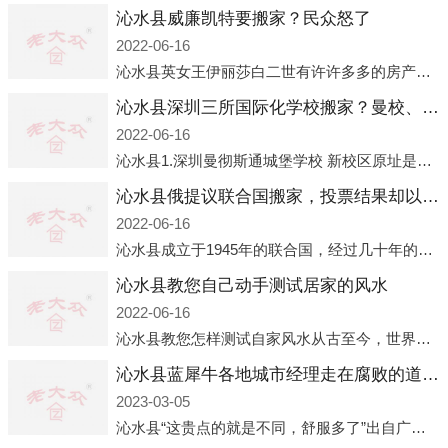
沁水县威廉凯特要搬家？民众怒了
2022-06-16
沁水县英女王伊丽莎白二世有许许多多的房产，遍布英国各地。而作为英女王的亲孙子、未来的英国国王，威廉王子自然也能享受到女王的房产。目前，威廉凯特以及三个孩子有两个经常居住的地点，一处是位于伦敦的肯辛顿宫，一处
沁水县深圳三所国际化学校搬家？曼校、QSI、南山中英文搬走了
2022-06-16
沁水县1.深圳曼彻斯通城堡学校 新校区原址是蛇口国际据悉，此次曼彻斯通城堡学校搬迁到蛇口新校区的开办与蛇口外籍人员子女学校（蛇口国际）有很大的关联。2021年，太子湾实验部就宣布在2022年正式并入蛇口外籍
沁水县俄提议联合国搬家，投票结果却以惨败收场
2022-06-16
沁水县成立于1945年的联合国，经过几十年的发展，如今拥有193个成员国。拥有如此众多会员国的联合国，可以说是世界上最具代表性的国际组织，也是世界上分量最重、有着较高话语权的国际组织。但以美国为首的西方国家
沁水县教您自己动手测试居家的风水
2022-06-16
沁水县教您怎样测试自家风水从古至今，世界各地的人们都在研究人在乾坤中的位置以及它们所形成的关系。通过探究季节转换、星象变化，并且在所观测到的自然规律的指导下，人们开始认识到居住在不同住宅中的人，其一生中的财
沁水县蓝犀牛各地城市经理走在腐败的道路上
2023-03-05
沁水县“这贵点的就是不同，舒服多了”出自广州运营邓经理的口中。2023年开年刚出来，三个司机（加盟蓝犀牛的个人队伍）便请广州经理去佛山娱乐场所大消费了一次，据知悉一晚消费达一万多，由三人平摊费用，燃鹅这样的