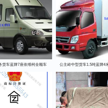
务货车蓝牌7座依维柯全顺车
公主岭中型货车1.5吨蓝牌4