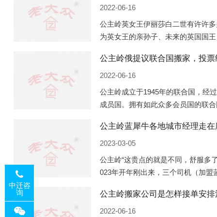
2022-06-16
公主岭英女王伊丽莎白二世有许许多
为英女王的亲孙子、未来的英国国王
的房产。目前，威廉凯特以及三个孩
公主岭俄提议联合国搬家，投票
是位于伦敦的肯辛顿宫，一处
2022-06-16
公主岭成立于1945年的联合国，经
成员国。拥有如此众多会员国的联合
的国际组织，也是世界上分量最重、
公主岭蓝犀牛各地城市经理走在
以美国为首的西方国家
2023-03-05
公主岭“这贵点的就是不同，舒服多了
023年开年刚出来，三个司机（加
理去佛山娱乐场所大消费了一次，据
中迁咨
询
公主岭搬家公司是怎样接单安排
平摊费用，燃鹅这样的
2022-06-16