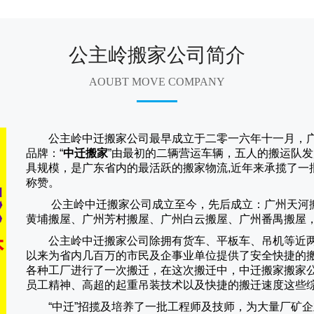
公主岭搬家公司简介
AOUBT MOVE COMPANY
公主岭中迁搬家公司
最早成立于二零一六年十一月，
品牌：“
中迁搬家
”由最初的二辆营运车辆，五人的搬运队发
具规模，是广东省内的最活跃的搬家物流,近年来承揽了一
称赞。
公主岭中迁搬家
公司成立至今，先后成立：广州天河
黄埔搬屋、广州芳村搬屋、广州白云搬屋、广州番禺搬屋
公主岭中迁搬家
公司除拥有货车、平板车、吊机等近
以来为省内几百万的市民及企事业单位提供了安全快捷的
各种工厂进行了一次搬迁，在这次搬迁中，
中迁搬家
搬家
员工精神、高超的起重吊装技术以及快捷的搬迁速度这些
“
中迁
”招揽及培养了一批工程师及技师，为大量厂矿企