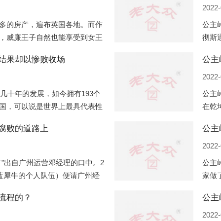
2022-
多的房产，遍布英国各地。而作
公主
，威廉王子自然也能享受到女王
彻斯
子有两个经常居住的地点，一处
（蛇
结果却以惨败收场
公主
正式
2022-
过几十年的发展，如今拥有193个
公主
国，可以说是世界上最具代表性
在乾
有着较高话语权的国际组织。但
化，
腐败的道路上
公主
同住
2022-
”出自广州运营邓经理的口中。2
公主
盟蓝犀牛的个人队伍）便请广州经
家做
知悉一晚消费达一万多，由三人
是最
流程的？
最多
2022-