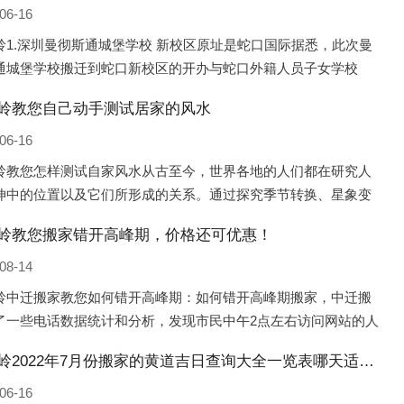
06-16
岭1.深圳曼彻斯通城堡学校 新校区原址是蛇口国际据悉，此次曼
通城堡学校搬迁到蛇口新校区的开办与蛇口外籍人员子女学校
口国际）有很大的关联。2021年，太子湾实验部就宣布在2022年
岭教您自己动手测试居家的风水
并入蛇口外籍
06-16
岭教您怎样测试自家风水从古至今，世界各地的人们都在研究人
坤中的位置以及它们所形成的关系。通过探究季节转换、星象变
并且在所观测到的自然规律的指导下，人们开始认识到居住在不
岭教您搬家错开高峰期，价格还可优惠！
宅中的人，其一生中的财
08-14
岭中迁搬家教您如何错开高峰期：如何错开高峰期搬家，中迁搬
了一些电话数据统计和分析，发现市民中午2点左右访问网站的人
多的，电话咨询是早上9点左右是最多的，预约搬家周六和周日是
公主岭2022年7月份搬家的黄道吉日查询大全一览表哪天适合搬家好日子
的，网上QQ微
06-16