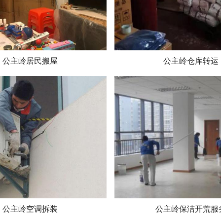
公主岭居民搬屋
公主岭仓库转运
公主岭空调拆装
公主岭保洁开荒服