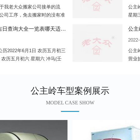
于我老大众搬家公司接单的流
公主岭
公司工序，免去搬家时的没有准
星期三
。一．电话咨询：专人接待客户
申)公
公主岭2022年6月份搬家的黄道吉日查询大全一览表哪天适合搬家好日子
公主
2022-
历2022年6月1日 农历五月初三
公主
日 农历五月初六 星期六 冲马(壬
营业
 星期三 冲狗(丙
营业
遍地
公主岭车型案例展示
MODEL CASE SHOW