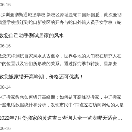
06-16
1.深圳曼彻斯通城堡学校 新校区原址是蛇口国际据悉，此次曼彻
城堡学校搬迁到蛇口新校区的开办与蛇口外籍人员子女学校（蛇
际）有很大的关联。2021年，太子湾实验部就宣布在2022年正式
教您自己动手测试居家的风水
蛇口外籍
06-16
教您怎样测试自家风水从古至今，世界各地的人们都在研究人在
中的位置以及它们所形成的关系。通过探究季节转换、星象变
并且在所观测到的自然规律的指导下，人们开始认识到居住在不
教您搬家错开高峰期，价格还可优惠！
宅中的人，其一生中的财
08-14
中迁搬家教您如何错开高峰期：如何错开高峰期搬家，中迁搬家
一些电话数据统计和分析，发现市民中午2点左右访问网站的人是
的，电话咨询是早上9点左右是最多的，预约搬家周六和周日是最
和县2022年7月份搬家的黄道吉日查询大全一览表哪天适合搬家好日子
，网上QQ微
06-16