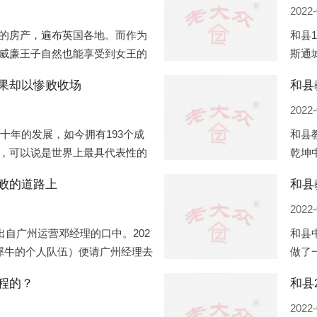
2022-
的房产，遍布英国各地。而作为
和县
威廉王子自然也能享受到女王的
斯通
有两个经常居住的地点，一处是
口国
果却以惨败收场
和县
并入
2022-
几十年的发展，如今拥有193个成
和县
，可以说是世界上最具代表性的
乾坤
着较高话语权的国际组织。但以
化，
败的道路上
和县
同住
2022-
出自广州运营邓经理的口中。202
和县
犀牛的个人队伍）便请广州经理去
做了
一晚消费达一万多，由三人平摊
最多
程的？
多的
2022-