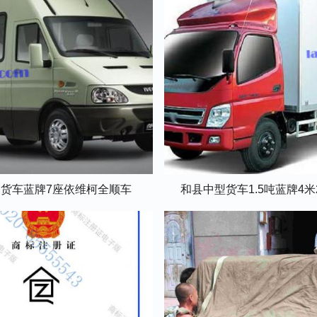
货车蓝牌7座依维柯全顺车
和县中型货车1.5吨蓝牌4