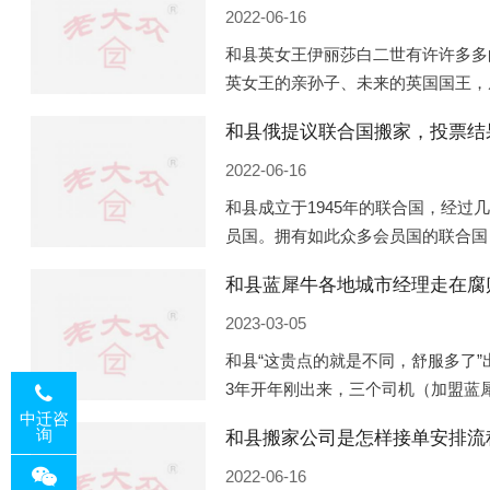
2022-06-16
和县英女王伊丽莎白二世有许许多多
英女王的亲孙子、未来的英国国王，
房产。目前，威廉凯特以及三个孩子
和县俄提议联合国搬家，投票结
位于伦敦的肯辛顿宫，一处
2022-06-16
和县成立于1945年的联合国，经过
员国。拥有如此众多会员国的联合国
国际组织，也是世界上分量最重、有
和县蓝犀牛各地城市经理走在腐
美国为首的西方国家
2023-03-05
和县“这贵点的就是不同，舒服多了”
3年开年刚出来，三个司机（加盟蓝
佛山娱乐场所大消费了一次，据知悉
中迁咨
询
和县搬家公司是怎样接单安排流
费用，燃鹅这样的
2022-06-16