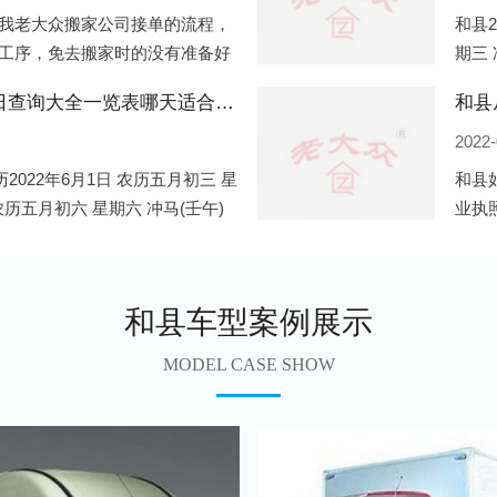
我老大众搬家公司接单的流程，
和县2
工序，免去搬家时的没有准备好
期三 
．电话咨询：专人接待客户电话
公历2
和县2022年6月份搬家的黄道吉日查询大全一览表哪天适合搬家好日子
和县
2022-
2022年6月1日 农历五月初三 星
和县
 农历五月初六 星期六 冲马(壬午)
业执
期三 冲狗(丙
业，
地开
和县车型案例展示
MODEL CASE SHOW