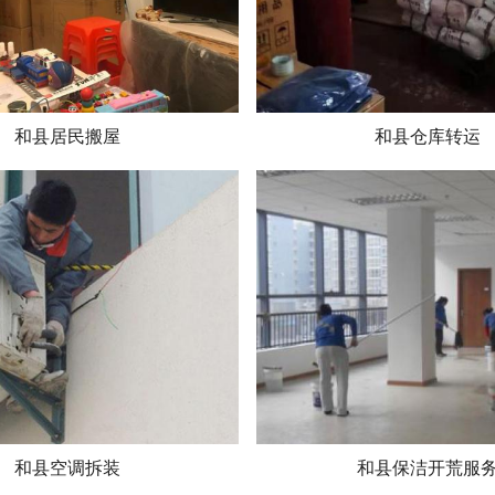
和县居民搬屋
和县仓库转运
和县空调拆装
和县保洁开荒服