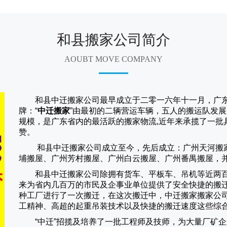
和县搬家公司简介
AOUBT MOVE COMPANY
和县中迁搬家公司
最早成立于二零一六年十一月，广东
牌：“
中迁搬家
”由最初的二辆营运车辆，五人的搬运队发展
规模，是广东省内的最活跃的搬家物流,近年来承揽了一批
赞。
和县中迁搬家
公司成立至今，先后成立：广州天河搬
埔搬屋、广州芳村搬屋、广州白云搬屋、广州番禺搬屋，
和县中迁搬家
公司除拥有货车、平板车、吊机等近两
来为省内几百万的市民及企事业单位提供了安全快捷的搬
种工厂进行了一次搬迁，在这次搬迁中，
中迁搬家
搬家公
工精神、高超的起重吊装技术以及快捷的搬迁速度这些综
“
中迁
”招揽及培养了一批工程师及技师，为大量厂矿企