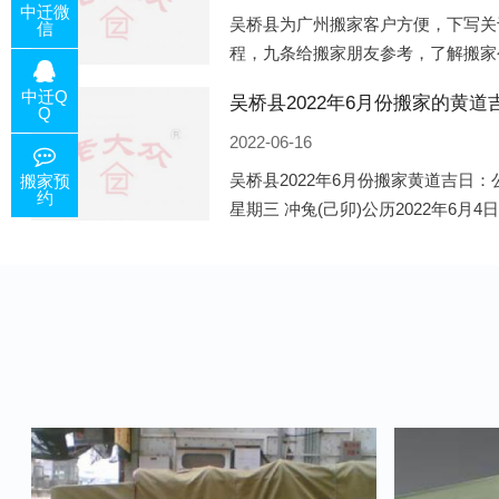
中迁微
吴桥县为广州搬家客户方便，下写关
信
程，九条给搬家朋友参考，了解搬家
备好的工作，给您及时快速的搬好家
中迁Q
电话咨询，初步了解客户搬 家
Q
2022-06-16
吴桥县2022年6月份搬家黄道吉日：公
搬家预
约
星期三 冲兔(己卯)公历2022年6月4
午)公历2022年6月8日 农历五月初十