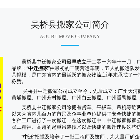
吴桥县搬家公司简介
AOUBT MOVE COMPANY
吴桥县中迁搬家公司
最早成立于二零一六年十一月，
品牌：“
中迁搬家
”由最初的二辆营运车辆，五人的搬运队发
具规模，是广东省内的最活跃的搬家物流,近年来承揽了一
称赞。
吴桥县中迁搬家
公司成立至今，先后成立：广州天河
黄埔搬屋、广州芳村搬屋、广州白云搬屋、广州番禺搬屋
吴桥县中迁搬家
公司除拥有货车、平板车、吊机等近
以来为省内几百万的市民及企事业单位提供了安全快捷的
各种工厂进行了一次搬迁，在这次搬迁中，
中迁搬家
搬家
员工精神、高超的起重吊装技术以及快捷的搬迁速度这些
“
中迁
”招揽及培养了一批工程师及技师，为大量厂矿企