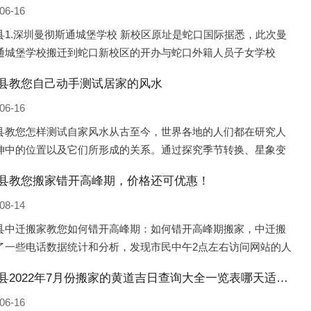
06-16
县1.深圳曼彻斯通城堡学校 新校区原址是蛇口国际据悉，此次曼
通城堡学校搬迁到蛇口新校区的开办与蛇口外籍人员子女学校
口国际）有很大的关联。2021年，太子湾实验部就宣布在2022年
县教您自己动手测试居家的风水
并入蛇口外籍
06-16
县教您怎样测试自家风水从古至今，世界各地的人们都在研究人
坤中的位置以及它们所形成的关系。通过探究季节转换、星象变
并且在所观测到的自然规律的指导下，人们开始认识到居住在不
县教您搬家错开高峰期，价格还可优惠！
宅中的人，其一生中的财
08-14
县中迁搬家教您如何错开高峰期：如何错开高峰期搬家，中迁搬
了一些电话数据统计和分析，发现市民中午2点左右访问网站的人
多的，电话咨询是早上9点左右是最多的，预约搬家周六和周日是
吴桥县2022年7月份搬家的黄道吉日查询大全一览表哪天适合搬家好日子
的，网上QQ微
06-16