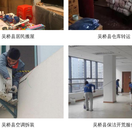
吴桥县居民搬屋
吴桥县仓库转运
吴桥县空调拆装
吴桥县保洁开荒服