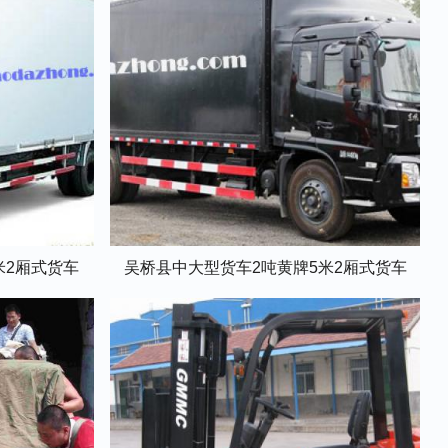
米2厢式货车
吴桥县中大型货车2吨黄牌5米2厢式货车