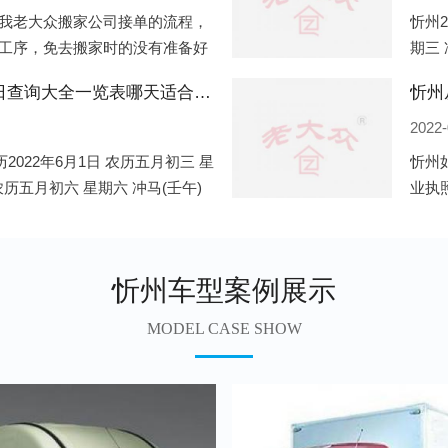
我老大众搬家公司接单的流程，
忻州2
工序，免去搬家时的没有准备好
期三 
．电话咨询：专人接待客户电话
公历2
忻州2022年6月份搬家的黄道吉日查询大全一览表哪天适合搬家好日子
忻州
2022-
2022年6月1日 农历五月初三 星
忻州
 农历五月初六 星期六 冲马(壬午)
业执
期三 冲狗(丙
业，
地开
忻州车型案例展示
MODEL CASE SHOW