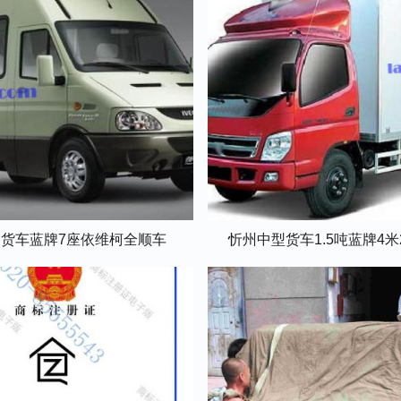
货车蓝牌7座依维柯全顺车
忻州中型货车1.5吨蓝牌4