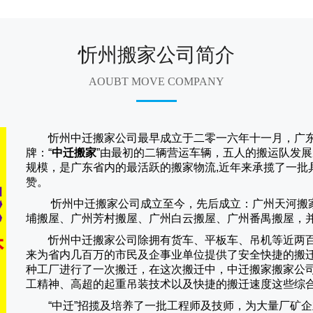
忻州搬家公司简介
AOUBT MOVE COMPANY
忻州中迁搬家公司
最早成立于二零一六年十一月，广东
牌：“
中迁搬家
”由最初的二辆营运车辆，五人的搬运队发展
规模，是广东省内的最活跃的搬家物流,近年来承揽了一批
赞。
忻州中迁搬家
公司成立至今，先后成立：广州天河搬
埔搬屋、广州芳村搬屋、广州白云搬屋、广州番禺搬屋，
忻州中迁搬家
公司除拥有货车、平板车、吊机等近两
来为省内几百万的市民及企事业单位提供了安全快捷的搬
种工厂进行了一次搬迁，在这次搬迁中，
中迁搬家
搬家公
工精神、高超的起重吊装技术以及快捷的搬迁速度这些综
“
中迁
”招揽及培养了一批工程师及技师，为大量厂矿企