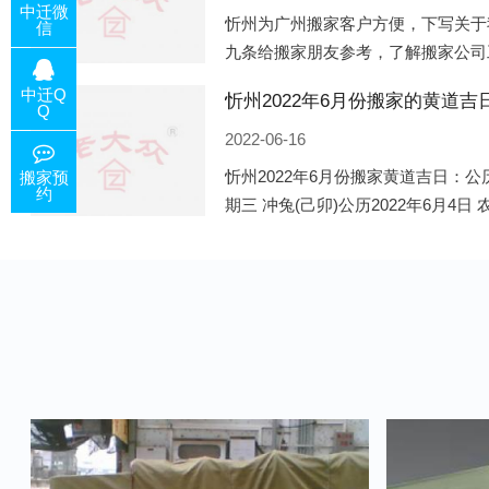
中迁微
忻州为广州搬家客户方便，下写关于
信
九条给搬家朋友参考，了解搬家公司
的工作，给您及时快速的搬好家。一
中迁Q
咨询，初步了解客户搬 家
Q
2022-06-16
忻州2022年6月份搬家黄道吉日：公历
搬家预
约
期三 冲兔(己卯)公历2022年6月4日
公历2022年6月8日 农历五月初十 星