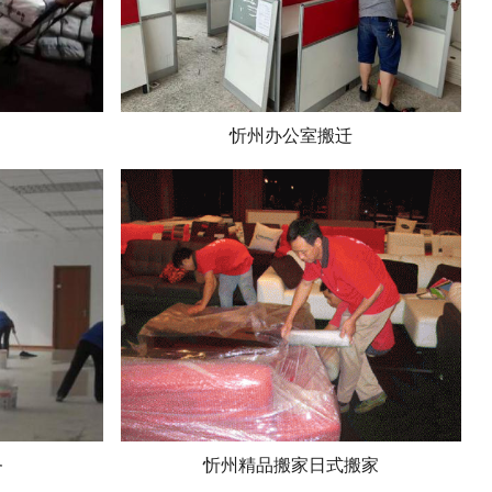
忻州办公室搬迁
务
忻州精品搬家日式搬家