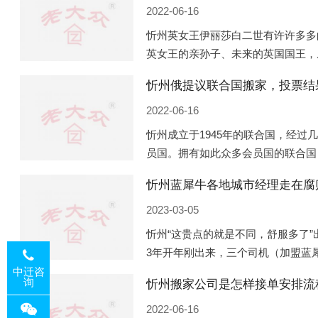
2022-06-16
忻州英女王伊丽莎白二世有许许多多
英女王的亲孙子、未来的英国国王，
房产。目前，威廉凯特以及三个孩子
忻州俄提议联合国搬家，投票结
位于伦敦的肯辛顿宫，一处
2022-06-16
忻州成立于1945年的联合国，经过
员国。拥有如此众多会员国的联合国
国际组织，也是世界上分量最重、有
忻州蓝犀牛各地城市经理走在腐
美国为首的西方国家
2023-03-05
忻州“这贵点的就是不同，舒服多了”
3年开年刚出来，三个司机（加盟蓝
佛山娱乐场所大消费了一次，据知悉
中迁咨
询
忻州搬家公司是怎样接单安排流
费用，燃鹅这样的
2022-06-16