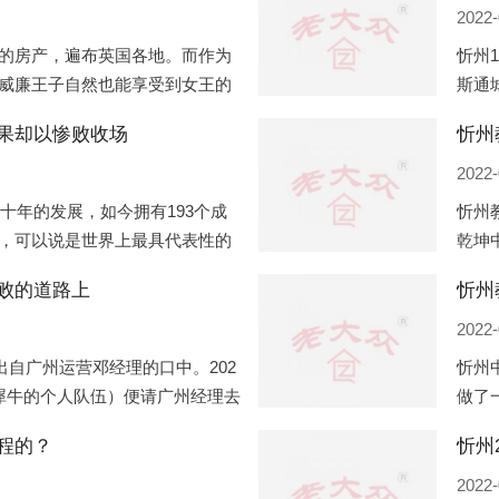
2022-
的房产，遍布英国各地。而作为
忻州
威廉王子自然也能享受到女王的
斯通
有两个经常居住的地点，一处是
口国
果却以惨败收场
忻州
并入
2022-
几十年的发展，如今拥有193个成
忻州
，可以说是世界上最具代表性的
乾坤
着较高话语权的国际组织。但以
化，
败的道路上
忻州
同住
2022-
出自广州运营邓经理的口中。202
忻州
犀牛的个人队伍）便请广州经理去
做了
一晚消费达一万多，由三人平摊
最多
程的？
多的
2022-