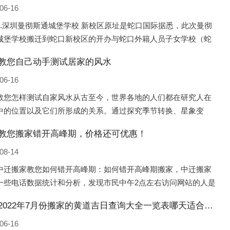
06-16
1.深圳曼彻斯通城堡学校 新校区原址是蛇口国际据悉，此次曼彻
城堡学校搬迁到蛇口新校区的开办与蛇口外籍人员子女学校（蛇
际）有很大的关联。2021年，太子湾实验部就宣布在2022年正式
教您自己动手测试居家的风水
蛇口外籍
06-16
教您怎样测试自家风水从古至今，世界各地的人们都在研究人在
中的位置以及它们所形成的关系。通过探究季节转换、星象变
并且在所观测到的自然规律的指导下，人们开始认识到居住在不
教您搬家错开高峰期，价格还可优惠！
宅中的人，其一生中的财
08-14
中迁搬家教您如何错开高峰期：如何错开高峰期搬家，中迁搬家
一些电话数据统计和分析，发现市民中午2点左右访问网站的人是
的，电话咨询是早上9点左右是最多的，预约搬家周六和周日是最
忻州2022年7月份搬家的黄道吉日查询大全一览表哪天适合搬家好日子
，网上QQ微
06-16