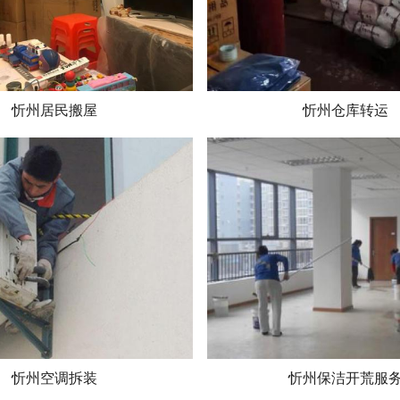
忻州居民搬屋
忻州仓库转运
忻州空调拆装
忻州保洁开荒服