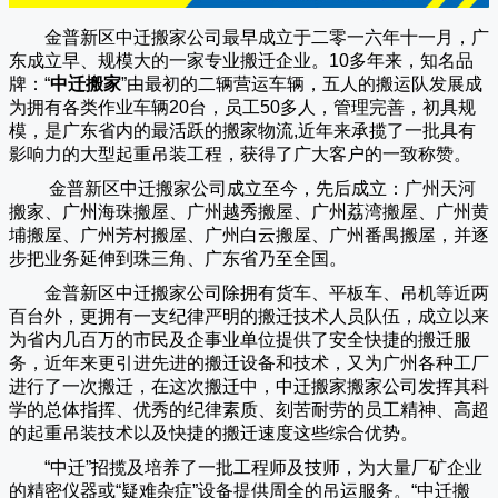
金普新区中迁搬家公司
最早成立于二零一六年十一月，广
东成立早、规模大的一家专业搬迁企业。10多年来，知名品
牌：“
中迁搬家
”由最初的二辆营运车辆，五人的搬运队发展成
为拥有各类作业车辆20台，员工50多人，管理完善，初具规
模，是广东省内的最活跃的搬家物流,近年来承揽了一批具有
影响力的大型起重吊装工程，获得了广大客户的一致称赞。
金普新区中迁搬家
公司成立至今，先后成立：广州天河
搬家、广州海珠搬屋、广州越秀搬屋、广州荔湾搬屋、广州黄
埔搬屋、广州芳村搬屋、广州白云搬屋、广州番禺搬屋，并逐
步把业务延伸到珠三角、广东省乃至全国。
金普新区中迁搬家
公司除拥有货车、平板车、吊机等近两
百台外，更拥有一支纪律严明的搬迁技术人员队伍，成立以来
为省内几百万的市民及企事业单位提供了安全快捷的搬迁服
务，近年来更引进先进的搬迁设备和技术，又为广州各种工厂
进行了一次搬迁，在这次搬迁中，
中迁搬家
搬家公司发挥其科
学的总体指挥、优秀的纪律素质、刻苦耐劳的员工精神、高超
的起重吊装技术以及快捷的搬迁速度这些综合优势。
“
中迁
”招揽及培养了一批工程师及技师，为大量厂矿企业
的精密仪器或“疑难杂症”设备提供周全的吊运服务。“
中迁搬