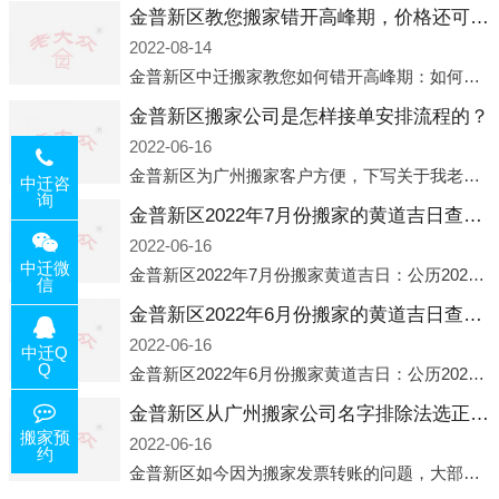
金普新区教您搬家错开高峰期，价格还可优惠！
2022-08-14
金普新区中迁搬家教您如何错开高峰期：如何错开高峰期搬家，中迁搬家做了一些电话数据统计和分析，发现市民中午2点左右访问网站的人是最多的，电话咨询是早上9点左右是最多的，预约搬家周六和周日是最多的，网上QQ微
金普新区搬家公司是怎样接单安排流程的？
2022-06-16
金普新区为广州搬家客户方便，下写关于我老大众搬家公司接单的流程，九条给搬家朋友参考，了解搬家公司工序，免去搬家时的没有准备好的工作，给您及时快速的搬好家。一．电话咨询：专人接待客户电话咨询，初步了解客户搬 家
中迁咨
询
金普新区2022年7月份搬家的黄道吉日查询大全一览表哪天适合搬家好日子
2022-06-16
中迁微
金普新区2022年7月份搬家黄道吉日：公历2022年7月6日 农历六月初八 星期三 冲虎(甲寅)公历2022年7月12日 农历六月十四 星期二 冲猴(庚申)公历2022年7月13日 农历六月十五 星期三 冲鸡
信
金普新区2022年6月份搬家的黄道吉日查询大全一览表哪天适合搬家好日子
2022-06-16
中迁Q
Q
金普新区2022年6月份搬家黄道吉日：公历2022年6月1日 农历五月初三 星期三 冲兔(己卯)公历2022年6月4日 农历五月初六 星期六 冲马(壬午)公历2022年6月8日 农历五月初十 星期三 冲狗(丙
金普新区从广州搬家公司名字排除法选正规公司
搬家预
2022-06-16
约
金普新区如今因为搬家发票转账的问题，大部分搬家公司都已经注册了营业执照，早5年前基本上所谓的搬家公司都是无注册状态也就是无照营业，由于企业注册量大增所以各种企业信息展示平台如雨后春笋般遍地开花，如：天眼查，企