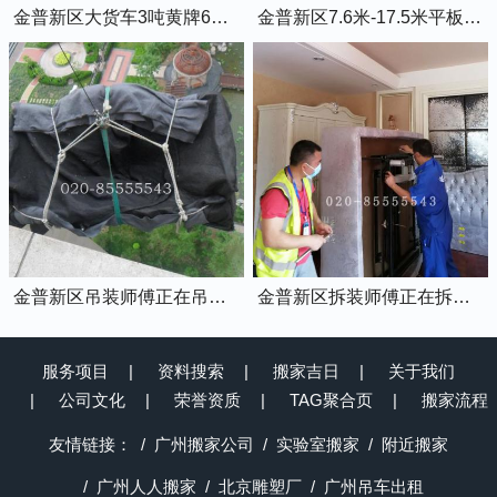
金普新区大货车3吨黄牌6米8的厢式货车
金普新区7.6米-17.5米平板货车出租
金普新区吊装师傅正在吊装物品上楼
金普新区拆装师傅正在拆装家具
服务项目
资料搜索
搬家吉日
关于我们
公司文化
荣誉资质
TAG聚合页
搬家流程
友情链接：
广州搬家公司
实验室搬家
附近搬家
广州人人搬家
北京雕塑厂
广州吊车出租