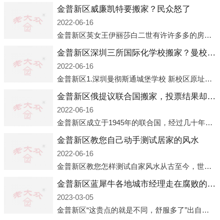
金普新区威廉凯特要搬家？民众怒了
2022-06-16
金普新区英女王伊丽莎白二世有许许多多的房产，遍布英国各地。而作为英女王的亲孙子、未来的英国国王，威廉王子自然也能享受到女王的房产。目前，威廉凯特以及三个孩子有两个经常居住的地点，一处是位于伦敦的肯辛顿宫，一处
金普新区深圳三所国际化学校搬家？曼校、QSI、南山中英文搬走了
2022-06-16
金普新区1.深圳曼彻斯通城堡学校 新校区原址是蛇口国际据悉，此次曼彻斯通城堡学校搬迁到蛇口新校区的开办与蛇口外籍人员子女学校（蛇口国际）有很大的关联。2021年，太子湾实验部就宣布在2022年正式并入蛇口外籍
金普新区俄提议联合国搬家，投票结果却以惨败收场
2022-06-16
金普新区成立于1945年的联合国，经过几十年的发展，如今拥有193个成员国。拥有如此众多会员国的联合国，可以说是世界上最具代表性的国际组织，也是世界上分量最重、有着较高话语权的国际组织。但以美国为首的西方国家
金普新区教您自己动手测试居家的风水
2022-06-16
金普新区教您怎样测试自家风水从古至今，世界各地的人们都在研究人在乾坤中的位置以及它们所形成的关系。通过探究季节转换、星象变化，并且在所观测到的自然规律的指导下，人们开始认识到居住在不同住宅中的人，其一生中的财
金普新区蓝犀牛各地城市经理走在腐败的道路上
2023-03-05
金普新区“这贵点的就是不同，舒服多了”出自广州运营邓经理的口中。2023年开年刚出来，三个司机（加盟蓝犀牛的个人队伍）便请广州经理去佛山娱乐场所大消费了一次，据知悉一晚消费达一万多，由三人平摊费用，燃鹅这样的