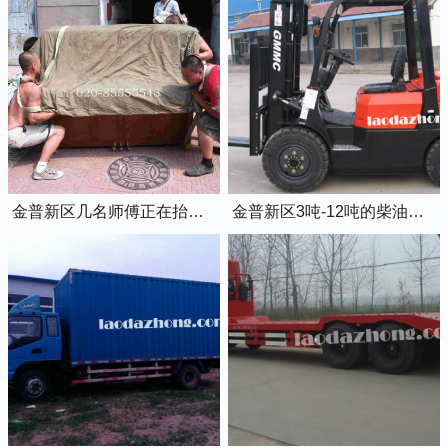
金普新区几名师傅正在抬钢琴上楼
金普新区3吨-12吨的柴油叉车出租