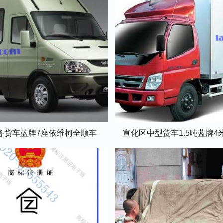
务货车蓝牌7座依维柯全顺车
宣化区中型货车1.5吨蓝牌4