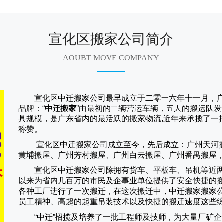
宣化区搬家公司简介
AOUBT MOVE COMPANY
宣化区中迁搬家公司
最早成立于二零一六年十一月，
品牌：“
中迁搬家
”由最初的二辆营运车辆，五人的搬运队发
具规模，是广东省内的最活跃的搬家物流,近年来承揽了一
称赞。
宣化区中迁搬家
公司成立至今，先后成立：广州天河
黄埔搬屋、广州芳村搬屋、广州白云搬屋、广州番禺搬屋
宣化区中迁搬家
公司除拥有货车、平板车、吊机等近
以来为省内几百万的市民及企事业单位提供了安全快捷的
各种工厂进行了一次搬迁，在这次搬迁中，
中迁搬家
搬家
员工精神、高超的起重吊装技术以及快捷的搬迁速度这些
“
中迁
”招揽及培养了一批工程师及技师，为大量厂矿企