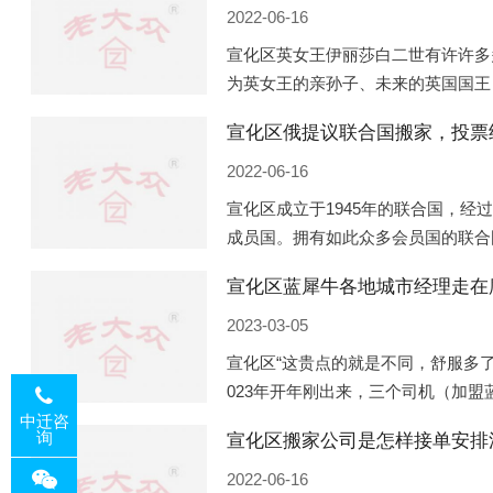
2022-06-16
宣化区英女王伊丽莎白二世有许许多
为英女王的亲孙子、未来的英国国王
的房产。目前，威廉凯特以及三个孩
宣化区俄提议联合国搬家，投票
是位于伦敦的肯辛顿宫，一处
2022-06-16
宣化区成立于1945年的联合国，经
成员国。拥有如此众多会员国的联合
的国际组织，也是世界上分量最重、
宣化区蓝犀牛各地城市经理走在
以美国为首的西方国家
2023-03-05
宣化区“这贵点的就是不同，舒服多了
023年开年刚出来，三个司机（加
理去佛山娱乐场所大消费了一次，据
中迁咨
询
宣化区搬家公司是怎样接单安排
平摊费用，燃鹅这样的
2022-06-16