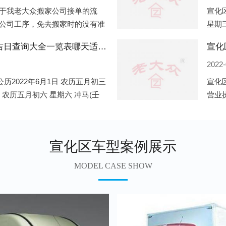
于我老大众搬家公司接单的流
宣化区
公司工序，免去搬家时的没有准
星期三
。一．电话咨询：专人接待客户
申)公
宣化区2022年6月份搬家的黄道吉日查询大全一览表哪天适合搬家好日子
宣化
2022-
历2022年6月1日 农历五月初三
宣化
日 农历五月初六 星期六 冲马(壬
营业
 星期三 冲狗(丙
营业
遍地
宣化区车型案例展示
MODEL CASE SHOW