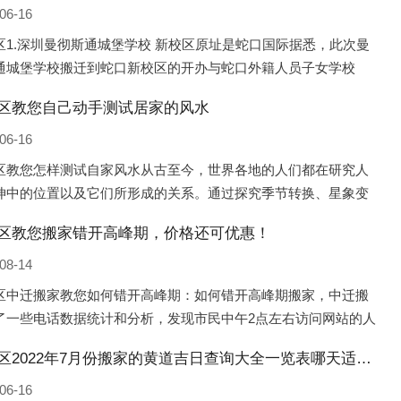
06-16
区1.深圳曼彻斯通城堡学校 新校区原址是蛇口国际据悉，此次曼
通城堡学校搬迁到蛇口新校区的开办与蛇口外籍人员子女学校
口国际）有很大的关联。2021年，太子湾实验部就宣布在2022年
区教您自己动手测试居家的风水
并入蛇口外籍
06-16
区教您怎样测试自家风水从古至今，世界各地的人们都在研究人
坤中的位置以及它们所形成的关系。通过探究季节转换、星象变
并且在所观测到的自然规律的指导下，人们开始认识到居住在不
区教您搬家错开高峰期，价格还可优惠！
宅中的人，其一生中的财
08-14
区中迁搬家教您如何错开高峰期：如何错开高峰期搬家，中迁搬
了一些电话数据统计和分析，发现市民中午2点左右访问网站的人
多的，电话咨询是早上9点左右是最多的，预约搬家周六和周日是
宣化区2022年7月份搬家的黄道吉日查询大全一览表哪天适合搬家好日子
的，网上QQ微
06-16