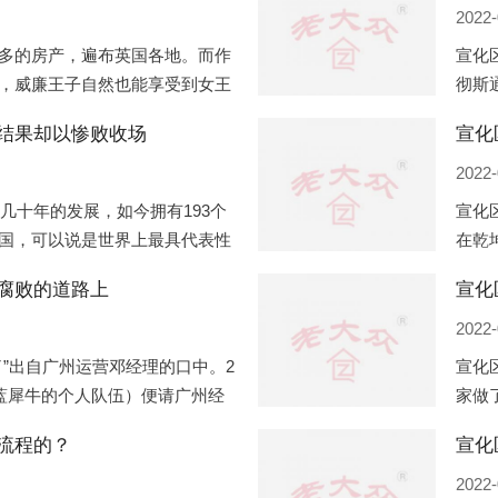
2022-
多的房产，遍布英国各地。而作
宣化
，威廉王子自然也能享受到女王
彻斯
子有两个经常居住的地点，一处
（蛇
结果却以惨败收场
宣化
正式
2022-
过几十年的发展，如今拥有193个
宣化
国，可以说是世界上最具代表性
在乾
有着较高话语权的国际组织。但
化，
腐败的道路上
宣化
同住
2022-
”出自广州运营邓经理的口中。2
宣化
盟蓝犀牛的个人队伍）便请广州经
家做
知悉一晚消费达一万多，由三人
是最
流程的？
最多
2022-