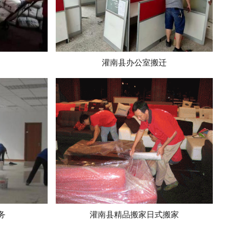
灌南县办公室搬迁
务
灌南县精品搬家日式搬家