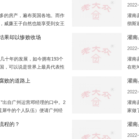
2022-
多的房产，遍布英国各地。而作
灌南
，威廉王子自然也能享受到女王
彻斯
子有两个经常居住的地点，一处
（蛇
结果却以惨败收场
灌南
正式
2022-
过几十年的发展，如今拥有193个
灌南
国，可以说是世界上最具代表性
在乾
有着较高话语权的国际组织。但
化，
腐败的道路上
灌南
同住
2022-
”出自广州运营邓经理的口中。2
灌南
盟蓝犀牛的个人队伍）便请广州经
家做
知悉一晚消费达一万多，由三人
是最
流程的？
最多
2022-