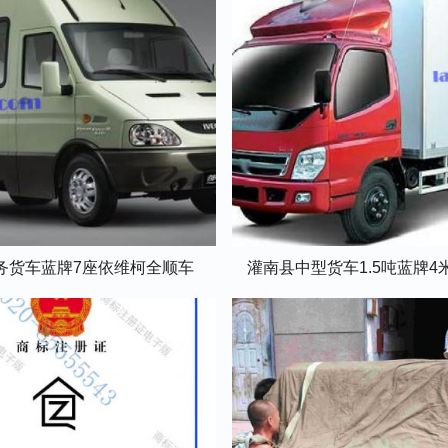
务货车蓝牌7座依维柯全顺车
灌南县中型货车1.5吨蓝牌4