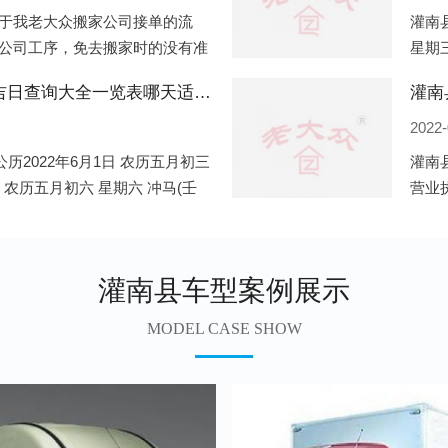
于我老大众搬家公司接单的流
灌南县
公司工序，免去搬家时的没有准
星期三
。一．电话咨询：专人接待客户
申)公
灌南县2022年6月份搬家的黄道吉日查询大全一览表哪天适合搬家好日子
灌南
2022-
历2022年6月1日 农历五月初三
灌南
日 农历五月初六 星期六 冲马(壬
营业
 星期三 冲狗(丙
营业
遍地
灌南县车型案例展示
MODEL CASE SHOW