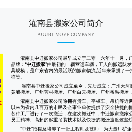
灌南县搬家公司简介
AOUBT MOVE COMPANY
灌南县中迁搬家公司
最早成立于二零一六年十一月，
品牌：“
中迁搬家
”由最初的二辆营运车辆，五人的搬运队发
具规模，是广东省内的最活跃的搬家物流,近年来承揽了一
称赞。
灌南县中迁搬家
公司成立至今，先后成立：广州天河
黄埔搬屋、广州芳村搬屋、广州白云搬屋、广州番禺搬屋
灌南县中迁搬家
公司除拥有货车、平板车、吊机等近
以来为省内几百万的市民及企事业单位提供了安全快捷的
各种工厂进行了一次搬迁，在这次搬迁中，
中迁搬家
搬家
员工精神、高超的起重吊装技术以及快捷的搬迁速度这些
“
中迁
”招揽及培养了一批工程师及技师，为大量厂矿企