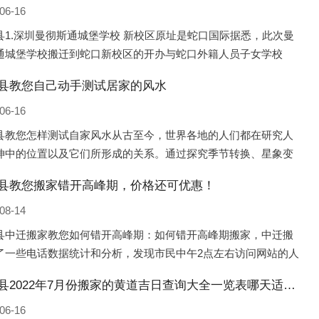
06-16
县1.深圳曼彻斯通城堡学校 新校区原址是蛇口国际据悉，此次曼
通城堡学校搬迁到蛇口新校区的开办与蛇口外籍人员子女学校
口国际）有很大的关联。2021年，太子湾实验部就宣布在2022年
县教您自己动手测试居家的风水
并入蛇口外籍
06-16
县教您怎样测试自家风水从古至今，世界各地的人们都在研究人
坤中的位置以及它们所形成的关系。通过探究季节转换、星象变
并且在所观测到的自然规律的指导下，人们开始认识到居住在不
县教您搬家错开高峰期，价格还可优惠！
宅中的人，其一生中的财
08-14
县中迁搬家教您如何错开高峰期：如何错开高峰期搬家，中迁搬
了一些电话数据统计和分析，发现市民中午2点左右访问网站的人
多的，电话咨询是早上9点左右是最多的，预约搬家周六和周日是
灌南县2022年7月份搬家的黄道吉日查询大全一览表哪天适合搬家好日子
的，网上QQ微
06-16