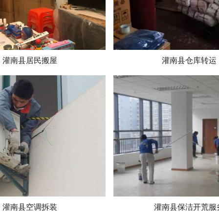
灌南县居民搬屋
灌南县仓库转运
灌南县空调拆装
灌南县保洁开荒服