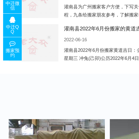
中迁微
灌南县为广州搬家客户方便，下写关
信
程，九条给搬家朋友参考，了解搬家
备好的工作，给您及时快速的搬好家
中迁Q
电话咨询，初步了解客户搬 家
Q
2022-06-16
灌南县2022年6月份搬家黄道吉日：公
搬家预
约
星期三 冲兔(己卯)公历2022年6月4
午)公历2022年6月8日 农历五月初十