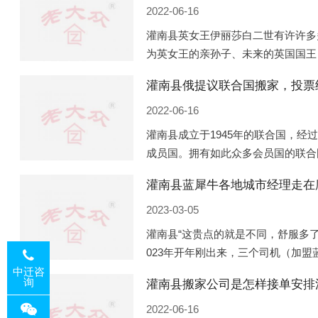
2022-06-16
灌南县英女王伊丽莎白二世有许许多
为英女王的亲孙子、未来的英国国王
的房产。目前，威廉凯特以及三个孩
灌南县俄提议联合国搬家，投票
是位于伦敦的肯辛顿宫，一处
2022-06-16
灌南县成立于1945年的联合国，经
成员国。拥有如此众多会员国的联合
的国际组织，也是世界上分量最重、
灌南县蓝犀牛各地城市经理走在
以美国为首的西方国家
2023-03-05
灌南县“这贵点的就是不同，舒服多了
023年开年刚出来，三个司机（加
理去佛山娱乐场所大消费了一次，据
中迁咨
询
灌南县搬家公司是怎样接单安排
平摊费用，燃鹅这样的
2022-06-16