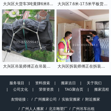
大兴区大货车3吨黄牌6米8的厢式货车
大兴区7.6米-17.5米平板货车出租
大兴区吊装师傅正在吊装物品上楼
大兴区拆装师傅正在拆装家具
服务项目
资料搜索
搬家吉日
关于我们
公司文化
荣誉资质
TAG聚合页
搬家流程
友情链接：
广州搬家公司
实验室搬家
附近搬家
广州人人搬家
北京雕塑厂
广州吊车出租