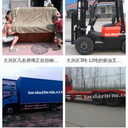
大兴区几名师傅正在抬钢琴上楼
大兴区3吨-12吨的柴油叉车出租