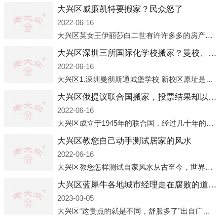
大兴区威廉凯特要搬家？民众怒了
2022-06-16
大兴区英女王伊丽莎白二世有许许多多的房产，遍布英国各地。而作为英女王的亲孙子、未来的英国国王，威廉王子自然也能享受到女王的房产。目前，威廉凯特以及三个孩子有两个经常居住的地点，一处是位于伦敦的肯辛顿宫，一处
大兴区深圳三所国际化学校搬家？曼校、QSI、南山中英文搬走了
2022-06-16
大兴区1.深圳曼彻斯通城堡学校 新校区原址是蛇口国际据悉，此次曼彻斯通城堡学校搬迁到蛇口新校区的开办与蛇口外籍人员子女学校（蛇口国际）有很大的关联。2021年，太子湾实验部就宣布在2022年正式并入蛇口外籍
大兴区俄提议联合国搬家，投票结果却以惨败收场
2022-06-16
大兴区成立于1945年的联合国，经过几十年的发展，如今拥有193个成员国。拥有如此众多会员国的联合国，可以说是世界上最具代表性的国际组织，也是世界上分量最重、有着较高话语权的国际组织。但以美国为首的西方国家
大兴区教您自己动手测试居家的风水
2022-06-16
大兴区教您怎样测试自家风水从古至今，世界各地的人们都在研究人在乾坤中的位置以及它们所形成的关系。通过探究季节转换、星象变化，并且在所观测到的自然规律的指导下，人们开始认识到居住在不同住宅中的人，其一生中的财
大兴区蓝犀牛各地城市经理走在腐败的道路上
2023-03-05
大兴区“这贵点的就是不同，舒服多了”出自广州运营邓经理的口中。2023年开年刚出来，三个司机（加盟蓝犀牛的个人队伍）便请广州经理去佛山娱乐场所大消费了一次，据知悉一晚消费达一万多，由三人平摊费用，燃鹅这样的