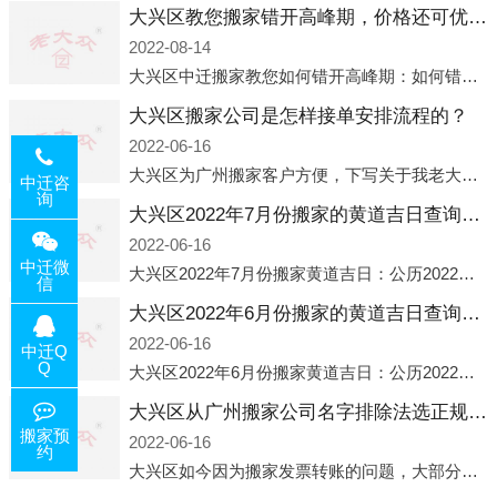
大兴区教您搬家错开高峰期，价格还可优惠！
2022-08-14
大兴区中迁搬家教您如何错开高峰期：如何错开高峰期搬家，中迁搬家做了一些电话数据统计和分析，发现市民中午2点左右访问网站的人是最多的，电话咨询是早上9点左右是最多的，预约搬家周六和周日是最多的，网上QQ微
大兴区搬家公司是怎样接单安排流程的？
2022-06-16
大兴区为广州搬家客户方便，下写关于我老大众搬家公司接单的流程，九条给搬家朋友参考，了解搬家公司工序，免去搬家时的没有准备好的工作，给您及时快速的搬好家。一．电话咨询：专人接待客户电话咨询，初步了解客户搬 家
中迁咨
询
大兴区2022年7月份搬家的黄道吉日查询大全一览表哪天适合搬家好日子
2022-06-16
中迁微
大兴区2022年7月份搬家黄道吉日：公历2022年7月6日 农历六月初八 星期三 冲虎(甲寅)公历2022年7月12日 农历六月十四 星期二 冲猴(庚申)公历2022年7月13日 农历六月十五 星期三 冲鸡
信
大兴区2022年6月份搬家的黄道吉日查询大全一览表哪天适合搬家好日子
2022-06-16
中迁Q
Q
大兴区2022年6月份搬家黄道吉日：公历2022年6月1日 农历五月初三 星期三 冲兔(己卯)公历2022年6月4日 农历五月初六 星期六 冲马(壬午)公历2022年6月8日 农历五月初十 星期三 冲狗(丙
大兴区从广州搬家公司名字排除法选正规公司
搬家预
2022-06-16
约
大兴区如今因为搬家发票转账的问题，大部分搬家公司都已经注册了营业执照，早5年前基本上所谓的搬家公司都是无注册状态也就是无照营业，由于企业注册量大增所以各种企业信息展示平台如雨后春笋般遍地开花，如：天眼查，企