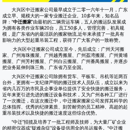
大兴区中迁搬家公司
最早成立于二零一六年十一月，广东
成立早、规模大的一家专业搬迁企业。10多年来，知名品
牌：“
中迁搬家
”由最初的二辆营运车辆，五人的搬运队发展成
为拥有各类作业车辆20台，员工50多人，管理完善，初具规
模，是广东省内的最活跃的搬家物流,近年来承揽了一批具有
影响力的大型起重吊装工程，获得了广大客户的一致称赞。
大兴区中迁搬家
公司成立至今，先后成立：广州天河搬
家、广州海珠搬屋、广州越秀搬屋、广州荔湾搬屋、广州黄埔
搬屋、广州芳村搬屋、广州白云搬屋、广州番禺搬屋，并逐步
把业务延伸到珠三角、广东省乃至全国。
大兴区中迁搬家
公司除拥有货车、平板车、吊机等近两百
台外，更拥有一支纪律严明的搬迁技术人员队伍，成立以来为
省内几百万的市民及企事业单位提供了安全快捷的搬迁服务，
近年来更引进先进的搬迁设备和技术，又为广州各种工厂进行
了一次搬迁，在这次搬迁中，
中迁搬家
搬家公司发挥其科学的
总体指挥、优秀的纪律素质、刻苦耐劳的员工精神、高超的起
重吊装技术以及快捷的搬迁速度这些综合优势。
“
中迁
”招揽及培养了一批工程师及技师，为大量厂矿企业
的精密仪器或“疑难杂症”设备提供周全的吊运服务。“
中迁搬