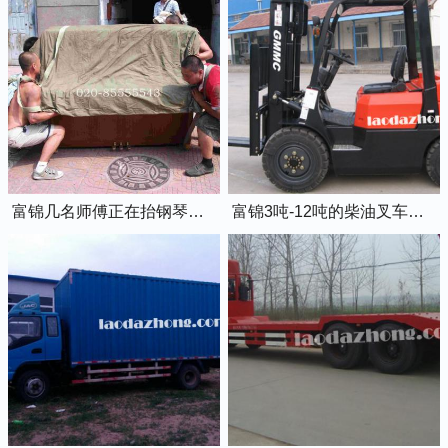
富锦几名师傅正在抬钢琴上楼
富锦3吨-12吨的柴油叉车出租