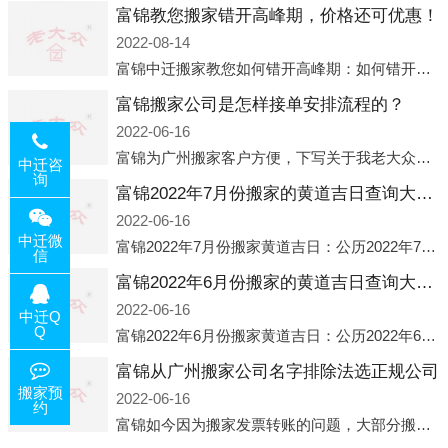
富锦教您搬家错开高峰期，价格还可优惠！
2022-08-14
富锦中迁搬家教您如何错开高峰期：如何错开高峰期搬家，中迁搬家做了一些电话数据统计和分析，发现市民中午2点左右访问网站的人是最多的，电话咨询是早上9点左右是最多的，预约搬家周六和周日是最多的，网上QQ微
富锦搬家公司是怎样接单安排流程的？
2022-06-16
富锦为广州搬家客户方便，下写关于我老大众搬家公司接单的流程，九条给搬家朋友参考，了解搬家公司工序，免去搬家时的没有准备好的工作，给您及时快速的搬好家。一．电话咨询：专人接待客户电话咨询，初步了解客户搬 家
中迁咨
询
富锦2022年7月份搬家的黄道吉日查询大全一览表哪天适合搬家好日子
2022-06-16
中迁微
富锦2022年7月份搬家黄道吉日：公历2022年7月6日 农历六月初八 星期三 冲虎(甲寅)公历2022年7月12日 农历六月十四 星期二 冲猴(庚申)公历2022年7月13日 农历六月十五 星期三 冲鸡
信
富锦2022年6月份搬家的黄道吉日查询大全一览表哪天适合搬家好日子
2022-06-16
中迁Q
Q
富锦2022年6月份搬家黄道吉日：公历2022年6月1日 农历五月初三 星期三 冲兔(己卯)公历2022年6月4日 农历五月初六 星期六 冲马(壬午)公历2022年6月8日 农历五月初十 星期三 冲狗(丙
富锦从广州搬家公司名字排除法选正规公司
搬家预
2022-06-16
约
富锦如今因为搬家发票转账的问题，大部分搬家公司都已经注册了营业执照，早5年前基本上所谓的搬家公司都是无注册状态也就是无照营业，由于企业注册量大增所以各种企业信息展示平台如雨后春笋般遍地开花，如：天眼查，企