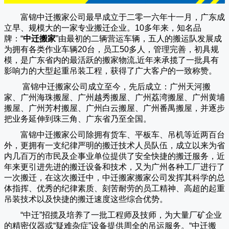
富锦中迁搬家公司
最早成立于二零一六年十一月，广东成
立早、规模大的一家专业搬迁企业。10多年来，知名品
牌：“
中迁搬家
”由最初的二辆营运车辆，五人的搬运队发展成
为拥有各类作业车辆20台，员工50多人，管理完善，初具规
模，是广东省内的最活跃的搬家物流,近年来承揽了一批具有
影响力的大型起重吊装工程，获得了广大客户的一致称赞。
富锦中迁搬家
公司成立至今，先后成立：广州天河搬
家、广州海珠搬屋、广州越秀搬屋、广州荔湾搬屋、广州黄埔
搬屋、广州芳村搬屋、广州白云搬屋、广州番禺搬屋，并逐步
把业务延伸到珠三角、广东省乃至全国。
富锦中迁搬家
公司除拥有货车、平板车、吊机等近两百台
外，更拥有一支纪律严明的搬迁技术人员队伍，成立以来为省
内几百万的市民及企事业单位提供了安全快捷的搬迁服务，近
年来更引进先进的搬迁设备和技术，又为广州各种工厂进行了
一次搬迁，在这次搬迁中，
中迁搬家
搬家公司发挥其科学的总
体指挥、优秀的纪律素质、刻苦耐劳的员工精神、高超的起重
吊装技术以及快捷的搬迁速度这些综合优势。
“
中迁
”招揽及培养了一批工程师及技师，为大量厂矿企业
的精密仪器或“疑难杂症”设备提供周全的吊运服务。“
中迁搬