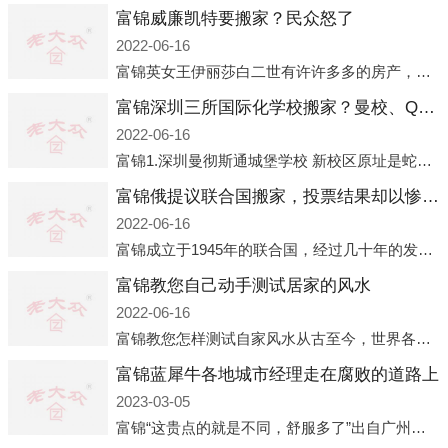
富锦威廉凯特要搬家？民众怒了
2022-06-16
富锦英女王伊丽莎白二世有许许多多的房产，遍布英国各地。而作为英女王的亲孙子、未来的英国国王，威廉王子自然也能享受到女王的房产。目前，威廉凯特以及三个孩子有两个经常居住的地点，一处是位于伦敦的肯辛顿宫，一处
富锦深圳三所国际化学校搬家？曼校、QSI、南山中英文搬走了
2022-06-16
富锦1.深圳曼彻斯通城堡学校 新校区原址是蛇口国际据悉，此次曼彻斯通城堡学校搬迁到蛇口新校区的开办与蛇口外籍人员子女学校（蛇口国际）有很大的关联。2021年，太子湾实验部就宣布在2022年正式并入蛇口外籍
富锦俄提议联合国搬家，投票结果却以惨败收场
2022-06-16
富锦成立于1945年的联合国，经过几十年的发展，如今拥有193个成员国。拥有如此众多会员国的联合国，可以说是世界上最具代表性的国际组织，也是世界上分量最重、有着较高话语权的国际组织。但以美国为首的西方国家
富锦教您自己动手测试居家的风水
2022-06-16
富锦教您怎样测试自家风水从古至今，世界各地的人们都在研究人在乾坤中的位置以及它们所形成的关系。通过探究季节转换、星象变化，并且在所观测到的自然规律的指导下，人们开始认识到居住在不同住宅中的人，其一生中的财
富锦蓝犀牛各地城市经理走在腐败的道路上
2023-03-05
富锦“这贵点的就是不同，舒服多了”出自广州运营邓经理的口中。2023年开年刚出来，三个司机（加盟蓝犀牛的个人队伍）便请广州经理去佛山娱乐场所大消费了一次，据知悉一晚消费达一万多，由三人平摊费用，燃鹅这样的