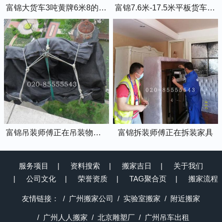
富锦大货车3吨黄牌6米8的厢式货车
富锦7.6米-17.5米平板货车出租
富锦吊装师傅正在吊装物品上楼
富锦拆装师傅正在拆装家具
服务项目
资料搜索
搬家吉日
关于我们
公司文化
荣誉资质
TAG聚合页
搬家流程
友情链接：
广州搬家公司
实验室搬家
附近搬家
广州人人搬家
北京雕塑厂
广州吊车出租