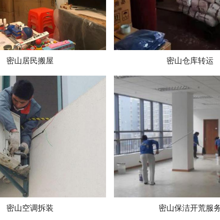
密山居民搬屋
密山仓库转运
密山空调拆装
密山保洁开荒服