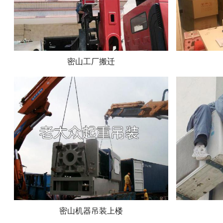
密山工厂搬迁
密山机器吊装上楼