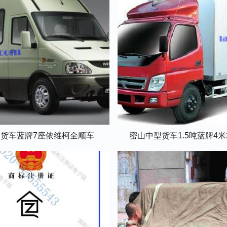
货车蓝牌7座依维柯全顺车
密山中型货车1.5吨蓝牌4