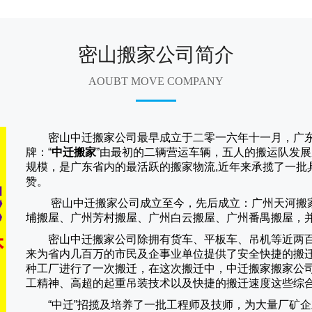
密山搬家公司简介
AOUBT MOVE COMPANY
密山中迁搬家公司
最早成立于二零一六年十一月，广东
牌：“
中迁搬家
”由最初的二辆营运车辆，五人的搬运队发展
规模，是广东省内的最活跃的搬家物流,近年来承揽了一批
赞。
密山中迁搬家
公司成立至今，先后成立：广州天河搬
埔搬屋、广州芳村搬屋、广州白云搬屋、广州番禺搬屋，
密山中迁搬家
公司除拥有货车、平板车、吊机等近两
来为省内几百万的市民及企事业单位提供了安全快捷的搬
种工厂进行了一次搬迁，在这次搬迁中，
中迁搬家
搬家公
工精神、高超的起重吊装技术以及快捷的搬迁速度这些综
“
中迁
”招揽及培养了一批工程师及技师，为大量厂矿企