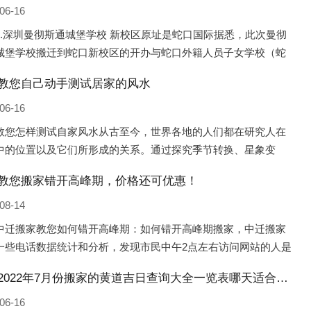
06-16
1.深圳曼彻斯通城堡学校 新校区原址是蛇口国际据悉，此次曼彻
城堡学校搬迁到蛇口新校区的开办与蛇口外籍人员子女学校（蛇
际）有很大的关联。2021年，太子湾实验部就宣布在2022年正式
教您自己动手测试居家的风水
蛇口外籍
06-16
教您怎样测试自家风水从古至今，世界各地的人们都在研究人在
中的位置以及它们所形成的关系。通过探究季节转换、星象变
并且在所观测到的自然规律的指导下，人们开始认识到居住在不
教您搬家错开高峰期，价格还可优惠！
宅中的人，其一生中的财
08-14
中迁搬家教您如何错开高峰期：如何错开高峰期搬家，中迁搬家
一些电话数据统计和分析，发现市民中午2点左右访问网站的人是
的，电话咨询是早上9点左右是最多的，预约搬家周六和周日是最
密山2022年7月份搬家的黄道吉日查询大全一览表哪天适合搬家好日子
，网上QQ微
06-16