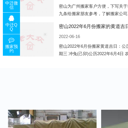
中迁微
密山为广州搬家客户方便，下写关于
信
九条给搬家朋友参考，了解搬家公司
的工作，给您及时快速的搬好家。一
中迁Q
咨询，初步了解客户搬 家
Q
2022-06-16
密山2022年6月份搬家黄道吉日：公历
搬家预
约
期三 冲兔(己卯)公历2022年6月4日
公历2022年6月8日 农历五月初十 星