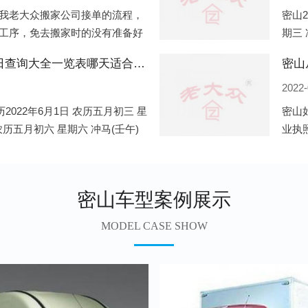
我老大众搬家公司接单的流程，
密山2
工序，免去搬家时的没有准备好
期三 
．电话咨询：专人接待客户电话
公历2
密山2022年6月份搬家的黄道吉日查询大全一览表哪天适合搬家好日子
密山
2022-
2022年6月1日 农历五月初三 星
密山
 农历五月初六 星期六 冲马(壬午)
业执
期三 冲狗(丙
业，
地开
密山车型案例展示
MODEL CASE SHOW