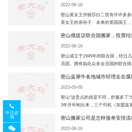
2022-06-16
密山英女王伊丽莎白二世有许许多多
英女王的亲孙子、未来的英国国王，
房产。目前，威廉凯特以及三个孩子
密山俄提议联合国搬家，投票结
位于伦敦的肯辛顿宫，一处
2022-06-16
密山成立于1945年的联合国，经过
员国。拥有如此众多会员国的联合国
国际组织，也是世界上分量最重、有
密山蓝犀牛各地城市经理走在腐
美国为首的西方国家
2023-03-05
密山“这贵点的就是不同，舒服多了”
3年开年刚出来，三个司机（加盟蓝
佛山娱乐场所大消费了一次，据知悉
中迁咨
询
密山搬家公司是怎样接单安排流
费用，燃鹅这样的
2022-06-16