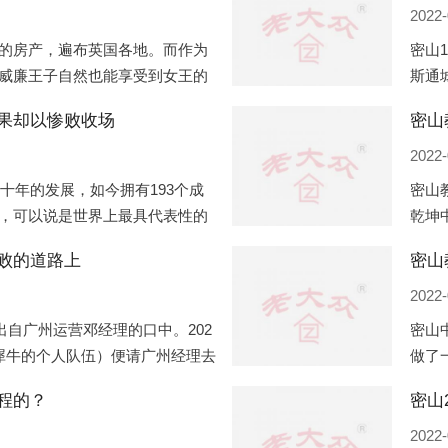
2022-
的房产，遍布英国各地。而作为
密山
威廉王子自然也能享受到女王的
斯通
有两个经常居住的地点，一处是
口国
果却以惨败收场
密山
并入
2022-
几十年的发展，如今拥有193个成
密山
，可以说是世界上最具代表性的
乾坤
着较高话语权的国际组织。但以
化，
败的道路上
密山
同住
2022-
出自广州运营邓经理的口中。202
密山
犀牛的个人队伍）便请广州经理去
做了
一晚消费达一万多，由三人平摊
最多
程的？
多的
2022-