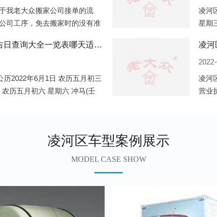
于我老大众搬家公司接单的流
凌河区
公司工序，免去搬家时的没有准
星期三
。一．电话咨询：专人接待客户
申)公
凌河区2022年6月份搬家的黄道吉日查询大全一览表哪天适合搬家好日子
凌河
2022-
历2022年6月1日 农历五月初三
凌河
日 农历五月初六 星期六 冲马(壬
营业
 星期三 冲狗(丙
营业
遍地
凌河区车型案例展示
MODEL CASE SHOW