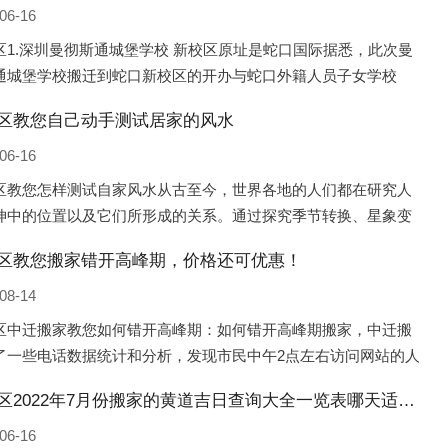
06-16
区1.深圳曼彻斯通城堡学校 新校区原址是蛇口国际据悉，此次曼
通城堡学校搬迁到蛇口新校区的开办与蛇口外籍人员子女学校
口国际）有很大的关联。2021年，太子湾实验部就宣布在2022年
区教您自己动手测试居家的风水
并入蛇口外籍
06-16
区教您怎样测试自家风水从古至今，世界各地的人们都在研究人
坤中的位置以及它们所形成的关系。通过探究季节转换、星象变
并且在所观测到的自然规律的指导下，人们开始认识到居住在不
区教您搬家错开高峰期，价格还可优惠！
宅中的人，其一生中的财
08-14
区中迁搬家教您如何错开高峰期：如何错开高峰期搬家，中迁搬
了一些电话数据统计和分析，发现市民中午2点左右访问网站的人
多的，电话咨询是早上9点左右是最多的，预约搬家周六和周日是
凌河区2022年7月份搬家的黄道吉日查询大全一览表哪天适合搬家好日子
的，网上QQ微
06-16