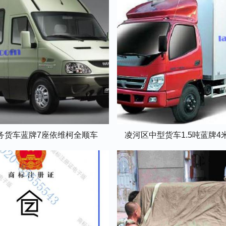
务货车蓝牌7座依维柯全顺车
凌河区中型货车1.5吨蓝牌4