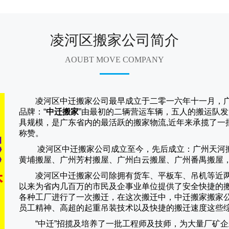
凌河区搬家公司简介
AOUBT MOVE COMPANY
凌河区中迁搬家公司
最早成立于二零一六年十一月，
品牌：“
中迁搬家
”由最初的二辆营运车辆，五人的搬运队发
具规模，是广东省内的最活跃的搬家物流,近年来承揽了一
称赞。
凌河区中迁搬家
公司成立至今，先后成立：广州天河
黄埔搬屋、广州芳村搬屋、广州白云搬屋、广州番禺搬屋
凌河区中迁搬家
公司除拥有货车、平板车、吊机等近
以来为省内几百万的市民及企事业单位提供了安全快捷的
各种工厂进行了一次搬迁，在这次搬迁中，
中迁搬家
搬家
员工精神、高超的起重吊装技术以及快捷的搬迁速度这些
“
中迁
”招揽及培养了一批工程师及技师，为大量厂矿企