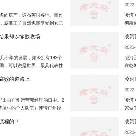
2022-
多的房产，遍布英国各地。而作
凌河
，威廉王子自然也能享受到女王
彻斯
子有两个经常居住的地点，一处
（蛇
结果却以惨败收场
凌河
正式
2022-
过几十年的发展，如今拥有193个
凌河
国，可以说是世界上最具代表性
在乾
有着较高话语权的国际组织。但
化，
腐败的道路上
凌河
同住
2022-
”出自广州运营邓经理的口中。2
凌河
盟蓝犀牛的个人队伍）便请广州经
家做
知悉一晚消费达一万多，由三人
是最
流程的？
最多
2022-