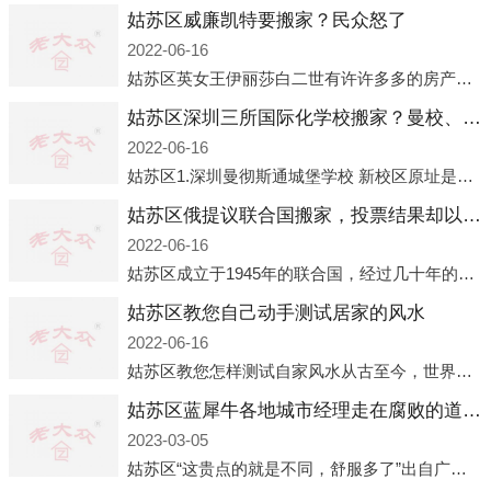
姑苏区威廉凯特要搬家？民众怒了
2022-06-16
姑苏区英女王伊丽莎白二世有许许多多的房产，遍布英国各地。而作为英女王的亲孙子、未来的英国国王，威廉王子自然也能享受到女王的房产。目前，威廉凯特以及三个孩子有两个经常居住的地点，一处是位于伦敦的肯辛顿宫，一处
姑苏区深圳三所国际化学校搬家？曼校、QSI、南山中英文搬走了
2022-06-16
姑苏区1.深圳曼彻斯通城堡学校 新校区原址是蛇口国际据悉，此次曼彻斯通城堡学校搬迁到蛇口新校区的开办与蛇口外籍人员子女学校（蛇口国际）有很大的关联。2021年，太子湾实验部就宣布在2022年正式并入蛇口外籍
姑苏区俄提议联合国搬家，投票结果却以惨败收场
2022-06-16
姑苏区成立于1945年的联合国，经过几十年的发展，如今拥有193个成员国。拥有如此众多会员国的联合国，可以说是世界上最具代表性的国际组织，也是世界上分量最重、有着较高话语权的国际组织。但以美国为首的西方国家
姑苏区教您自己动手测试居家的风水
2022-06-16
姑苏区教您怎样测试自家风水从古至今，世界各地的人们都在研究人在乾坤中的位置以及它们所形成的关系。通过探究季节转换、星象变化，并且在所观测到的自然规律的指导下，人们开始认识到居住在不同住宅中的人，其一生中的财
姑苏区蓝犀牛各地城市经理走在腐败的道路上
2023-03-05
姑苏区“这贵点的就是不同，舒服多了”出自广州运营邓经理的口中。2023年开年刚出来，三个司机（加盟蓝犀牛的个人队伍）便请广州经理去佛山娱乐场所大消费了一次，据知悉一晚消费达一万多，由三人平摊费用，燃鹅这样的