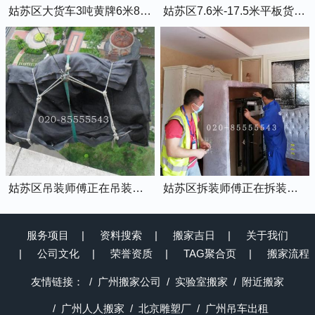
姑苏区大货车3吨黄牌6米8的厢式货车
姑苏区7.6米-17.5米平板货车出租
姑苏区吊装师傅正在吊装物品上楼
姑苏区拆装师傅正在拆装家具
服务项目
资料搜索
搬家吉日
关于我们
公司文化
荣誉资质
TAG聚合页
搬家流程
友情链接：
广州搬家公司
实验室搬家
附近搬家
广州人人搬家
北京雕塑厂
广州吊车出租