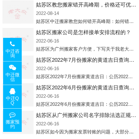
姑苏区教您搬家错开高峰期，价格还可优惠！
2022-08-14
姑苏区中迁搬家教您如何错开高峰期：如何错开高峰期搬家，中迁搬家做了一些电话数据统计和分析，发现市民中午2点左右访问网站的人是最多的，电话咨询是早上9点左右是最多的，预约搬家周六和周日是最多的，网上QQ微
姑苏区搬家公司是怎样接单安排流程的？
2022-06-16
姑苏区为广州搬家客户方便，下写关于我老大众搬家公司接单的流程，九条给搬家朋友参考，了解搬家公司工序，免去搬家时的没有准备好的工作，给您及时快速的搬好家。一．电话咨询：专人接待客户电话咨询，初步了解客户搬 家
中迁咨
询
姑苏区2022年7月份搬家的黄道吉日查询大全一览表哪天适合搬家好日子
2022-06-16
中迁微
姑苏区2022年7月份搬家黄道吉日：公历2022年7月6日 农历六月初八 星期三 冲虎(甲寅)公历2022年7月12日 农历六月十四 星期二 冲猴(庚申)公历2022年7月13日 农历六月十五 星期三 冲鸡
信
姑苏区2022年6月份搬家的黄道吉日查询大全一览表哪天适合搬家好日子
2022-06-16
中迁Q
Q
姑苏区2022年6月份搬家黄道吉日：公历2022年6月1日 农历五月初三 星期三 冲兔(己卯)公历2022年6月4日 农历五月初六 星期六 冲马(壬午)公历2022年6月8日 农历五月初十 星期三 冲狗(丙
姑苏区从广州搬家公司名字排除法选正规公司
搬家预
2022-06-16
约
姑苏区如今因为搬家发票转账的问题，大部分搬家公司都已经注册了营业执照，早5年前基本上所谓的搬家公司都是无注册状态也就是无照营业，由于企业注册量大增所以各种企业信息展示平台如雨后春笋般遍地开花，如：天眼查，企