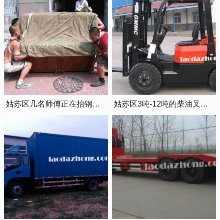
姑苏区几名师傅正在抬钢琴上楼
姑苏区3吨-12吨的柴油叉车出租