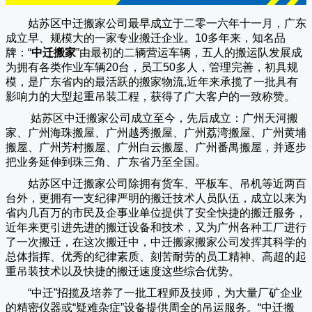
姑苏区中迁搬家公司
最早成立于二零一六年十一月，广东
成立早、规模大的一家专业搬迁企业。10多年来，知名品
牌：“
中迁搬家
”由最初的二辆营运车辆，五人的搬运队发展成
为拥有各类作业车辆20台，员工50多人，管理完善，初具规
模，是广东省内的最活跃的搬家物流,近年来承揽了一批具有
影响力的大型起重吊装工程，获得了广大客户的一致称赞。
姑苏区中迁搬家
公司成立至今，先后成立：广州天河搬
家、广州海珠搬屋、广州越秀搬屋、广州荔湾搬屋、广州黄埔
搬屋、广州芳村搬屋、广州白云搬屋、广州番禺搬屋，并逐步
把业务延伸到珠三角、广东省乃至全国。
姑苏区中迁搬家
公司除拥有货车、平板车、吊机等近两百
台外，更拥有一支纪律严明的搬迁技术人员队伍，成立以来为
省内几百万的市民及企事业单位提供了安全快捷的搬迁服务，
近年来更引进先进的搬迁设备和技术，又为广州各种工厂进行
了一次搬迁，在这次搬迁中，
中迁搬家
搬家公司发挥其科学的
总体指挥、优秀的纪律素质、刻苦耐劳的员工精神、高超的起
重吊装技术以及快捷的搬迁速度这些综合优势。
“
中迁
”招揽及培养了一批工程师及技师，为大量厂矿企业
的精密仪器或“疑难杂症”设备提供周全的吊运服务。“
中迁搬