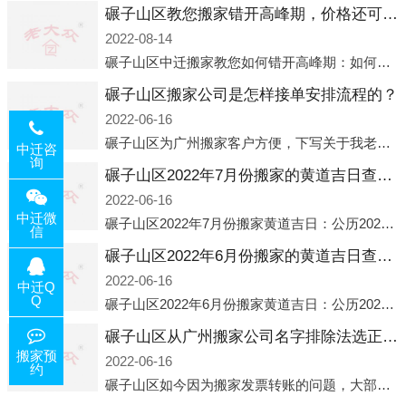
碾子山区教您搬家错开高峰期，价格还可优惠！
2022-08-14
碾子山区中迁搬家教您如何错开高峰期：如何错开高峰期搬家，中迁搬家做了一些电话数据统计和分析，发现市民中午2点左右访问网站的人是最多的，电话咨询是早上9点左右是最多的，预约搬家周六和周日是最多的，网上QQ微
碾子山区搬家公司是怎样接单安排流程的？
2022-06-16
碾子山区为广州搬家客户方便，下写关于我老大众搬家公司接单的流程，九条给搬家朋友参考，了解搬家公司工序，免去搬家时的没有准备好的工作，给您及时快速的搬好家。一．电话咨询：专人接待客户电话咨询，初步了解客户搬 家
中迁咨
询
碾子山区2022年7月份搬家的黄道吉日查询大全一览表哪天适合搬家好日子
2022-06-16
中迁微
碾子山区2022年7月份搬家黄道吉日：公历2022年7月6日 农历六月初八 星期三 冲虎(甲寅)公历2022年7月12日 农历六月十四 星期二 冲猴(庚申)公历2022年7月13日 农历六月十五 星期三 冲鸡
信
碾子山区2022年6月份搬家的黄道吉日查询大全一览表哪天适合搬家好日子
2022-06-16
中迁Q
Q
碾子山区2022年6月份搬家黄道吉日：公历2022年6月1日 农历五月初三 星期三 冲兔(己卯)公历2022年6月4日 农历五月初六 星期六 冲马(壬午)公历2022年6月8日 农历五月初十 星期三 冲狗(丙
碾子山区从广州搬家公司名字排除法选正规公司
搬家预
2022-06-16
约
碾子山区如今因为搬家发票转账的问题，大部分搬家公司都已经注册了营业执照，早5年前基本上所谓的搬家公司都是无注册状态也就是无照营业，由于企业注册量大增所以各种企业信息展示平台如雨后春笋般遍地开花，如：天眼查，企