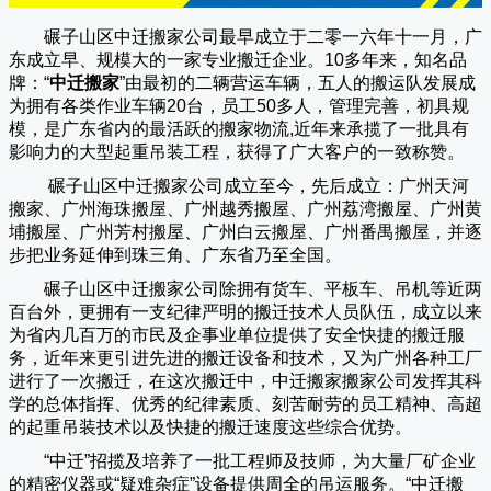
碾子山区中迁搬家公司
最早成立于二零一六年十一月，广
东成立早、规模大的一家专业搬迁企业。10多年来，知名品
牌：“
中迁搬家
”由最初的二辆营运车辆，五人的搬运队发展成
为拥有各类作业车辆20台，员工50多人，管理完善，初具规
模，是广东省内的最活跃的搬家物流,近年来承揽了一批具有
影响力的大型起重吊装工程，获得了广大客户的一致称赞。
碾子山区中迁搬家
公司成立至今，先后成立：广州天河
搬家、广州海珠搬屋、广州越秀搬屋、广州荔湾搬屋、广州黄
埔搬屋、广州芳村搬屋、广州白云搬屋、广州番禺搬屋，并逐
步把业务延伸到珠三角、广东省乃至全国。
碾子山区中迁搬家
公司除拥有货车、平板车、吊机等近两
百台外，更拥有一支纪律严明的搬迁技术人员队伍，成立以来
为省内几百万的市民及企事业单位提供了安全快捷的搬迁服
务，近年来更引进先进的搬迁设备和技术，又为广州各种工厂
进行了一次搬迁，在这次搬迁中，
中迁搬家
搬家公司发挥其科
学的总体指挥、优秀的纪律素质、刻苦耐劳的员工精神、高超
的起重吊装技术以及快捷的搬迁速度这些综合优势。
“
中迁
”招揽及培养了一批工程师及技师，为大量厂矿企业
的精密仪器或“疑难杂症”设备提供周全的吊运服务。“
中迁搬