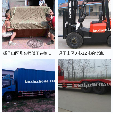
碾子山区几名师傅正在抬钢琴上楼
碾子山区3吨-12吨的柴油叉车出租