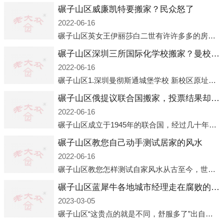
碾子山区威廉凯特要搬家？民众怒了
2022-06-16
碾子山区英女王伊丽莎白二世有许许多多的房产，遍布英国各地。而作为英女王的亲孙子、未来的英国国王，威廉王子自然也能享受到女王的房产。目前，威廉凯特以及三个孩子有两个经常居住的地点，一处是位于伦敦的肯辛顿宫，一处
碾子山区深圳三所国际化学校搬家？曼校、QSI、南山中英文搬走了
2022-06-16
碾子山区1.深圳曼彻斯通城堡学校 新校区原址是蛇口国际据悉，此次曼彻斯通城堡学校搬迁到蛇口新校区的开办与蛇口外籍人员子女学校（蛇口国际）有很大的关联。2021年，太子湾实验部就宣布在2022年正式并入蛇口外籍
碾子山区俄提议联合国搬家，投票结果却以惨败收场
2022-06-16
碾子山区成立于1945年的联合国，经过几十年的发展，如今拥有193个成员国。拥有如此众多会员国的联合国，可以说是世界上最具代表性的国际组织，也是世界上分量最重、有着较高话语权的国际组织。但以美国为首的西方国家
碾子山区教您自己动手测试居家的风水
2022-06-16
碾子山区教您怎样测试自家风水从古至今，世界各地的人们都在研究人在乾坤中的位置以及它们所形成的关系。通过探究季节转换、星象变化，并且在所观测到的自然规律的指导下，人们开始认识到居住在不同住宅中的人，其一生中的财
碾子山区蓝犀牛各地城市经理走在腐败的道路上
2023-03-05
碾子山区“这贵点的就是不同，舒服多了”出自广州运营邓经理的口中。2023年开年刚出来，三个司机（加盟蓝犀牛的个人队伍）便请广州经理去佛山娱乐场所大消费了一次，据知悉一晚消费达一万多，由三人平摊费用，燃鹅这样的