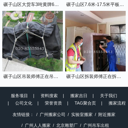
碾子山区大货车3吨黄牌6米8的厢式货车
碾子山区7.6米-17.5米平板货车出租
碾子山区吊装师傅正在吊装物品上楼
碾子山区拆装师傅正在拆装家具
服务项目
资料搜索
搬家吉日
关于我们
公司文化
荣誉资质
TAG聚合页
搬家流程
友情链接：
广州搬家公司
实验室搬家
附近搬家
广州人人搬家
北京雕塑厂
广州吊车出租