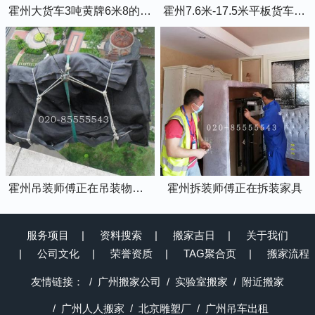
霍州大货车3吨黄牌6米8的厢式货车
霍州7.6米-17.5米平板货车出租
霍州吊装师傅正在吊装物品上楼
霍州拆装师傅正在拆装家具
服务项目
资料搜索
搬家吉日
关于我们
公司文化
荣誉资质
TAG聚合页
搬家流程
友情链接：
广州搬家公司
实验室搬家
附近搬家
广州人人搬家
北京雕塑厂
广州吊车出租