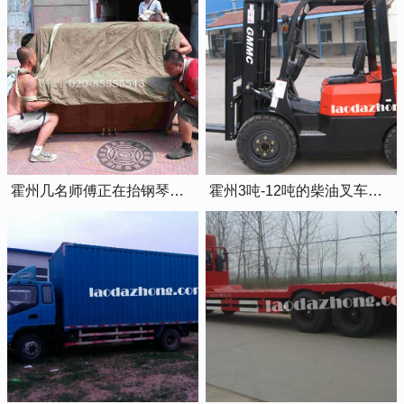
霍州几名师傅正在抬钢琴上楼
霍州3吨-12吨的柴油叉车出租