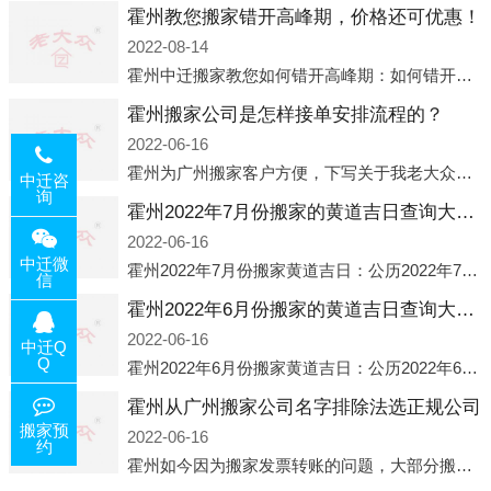
霍州教您搬家错开高峰期，价格还可优惠！
2022-08-14
霍州中迁搬家教您如何错开高峰期：如何错开高峰期搬家，中迁搬家做了一些电话数据统计和分析，发现市民中午2点左右访问网站的人是最多的，电话咨询是早上9点左右是最多的，预约搬家周六和周日是最多的，网上QQ微
霍州搬家公司是怎样接单安排流程的？
2022-06-16
霍州为广州搬家客户方便，下写关于我老大众搬家公司接单的流程，九条给搬家朋友参考，了解搬家公司工序，免去搬家时的没有准备好的工作，给您及时快速的搬好家。一．电话咨询：专人接待客户电话咨询，初步了解客户搬 家
中迁咨
询
霍州2022年7月份搬家的黄道吉日查询大全一览表哪天适合搬家好日子
2022-06-16
中迁微
霍州2022年7月份搬家黄道吉日：公历2022年7月6日 农历六月初八 星期三 冲虎(甲寅)公历2022年7月12日 农历六月十四 星期二 冲猴(庚申)公历2022年7月13日 农历六月十五 星期三 冲鸡
信
霍州2022年6月份搬家的黄道吉日查询大全一览表哪天适合搬家好日子
2022-06-16
中迁Q
Q
霍州2022年6月份搬家黄道吉日：公历2022年6月1日 农历五月初三 星期三 冲兔(己卯)公历2022年6月4日 农历五月初六 星期六 冲马(壬午)公历2022年6月8日 农历五月初十 星期三 冲狗(丙
霍州从广州搬家公司名字排除法选正规公司
搬家预
2022-06-16
约
霍州如今因为搬家发票转账的问题，大部分搬家公司都已经注册了营业执照，早5年前基本上所谓的搬家公司都是无注册状态也就是无照营业，由于企业注册量大增所以各种企业信息展示平台如雨后春笋般遍地开花，如：天眼查，企