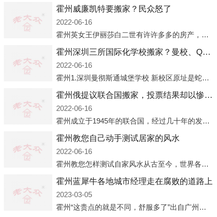
霍州威廉凯特要搬家？民众怒了
2022-06-16
霍州英女王伊丽莎白二世有许许多多的房产，遍布英国各地。而作为英女王的亲孙子、未来的英国国王，威廉王子自然也能享受到女王的房产。目前，威廉凯特以及三个孩子有两个经常居住的地点，一处是位于伦敦的肯辛顿宫，一处
霍州深圳三所国际化学校搬家？曼校、QSI、南山中英文搬走了
2022-06-16
霍州1.深圳曼彻斯通城堡学校 新校区原址是蛇口国际据悉，此次曼彻斯通城堡学校搬迁到蛇口新校区的开办与蛇口外籍人员子女学校（蛇口国际）有很大的关联。2021年，太子湾实验部就宣布在2022年正式并入蛇口外籍
霍州俄提议联合国搬家，投票结果却以惨败收场
2022-06-16
霍州成立于1945年的联合国，经过几十年的发展，如今拥有193个成员国。拥有如此众多会员国的联合国，可以说是世界上最具代表性的国际组织，也是世界上分量最重、有着较高话语权的国际组织。但以美国为首的西方国家
霍州教您自己动手测试居家的风水
2022-06-16
霍州教您怎样测试自家风水从古至今，世界各地的人们都在研究人在乾坤中的位置以及它们所形成的关系。通过探究季节转换、星象变化，并且在所观测到的自然规律的指导下，人们开始认识到居住在不同住宅中的人，其一生中的财
霍州蓝犀牛各地城市经理走在腐败的道路上
2023-03-05
霍州“这贵点的就是不同，舒服多了”出自广州运营邓经理的口中。2023年开年刚出来，三个司机（加盟蓝犀牛的个人队伍）便请广州经理去佛山娱乐场所大消费了一次，据知悉一晚消费达一万多，由三人平摊费用，燃鹅这样的