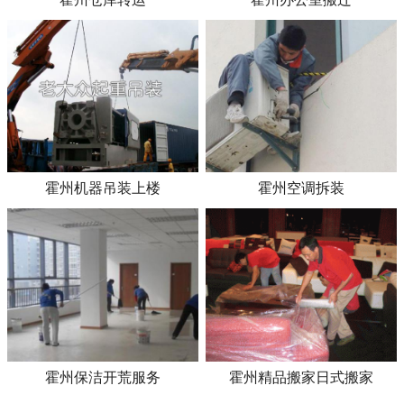
霍州机器吊装上楼
霍州空调拆装
霍州保洁开荒服务
霍州精品搬家日式搬家