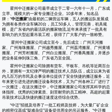
霍州中迁搬家公司
最早成立于二零一六年十一月，广东成
立早、规模大的一家专业搬迁企业。10多年来，知名品
牌：“
中迁搬家
”由最初的二辆营运车辆，五人的搬运队发展成
为拥有各类作业车辆20台，员工50多人，管理完善，初具规
模，是广东省内的最活跃的搬家物流,近年来承揽了一批具有
影响力的大型起重吊装工程，获得了广大客户的一致称赞。
霍州中迁搬家
公司成立至今，先后成立：广州天河搬
家、广州海珠搬屋、广州越秀搬屋、广州荔湾搬屋、广州黄埔
搬屋、广州芳村搬屋、广州白云搬屋、广州番禺搬屋，并逐步
把业务延伸到珠三角、广东省乃至全国。
霍州中迁搬家
公司除拥有货车、平板车、吊机等近两百台
外，更拥有一支纪律严明的搬迁技术人员队伍，成立以来为省
内几百万的市民及企事业单位提供了安全快捷的搬迁服务，近
年来更引进先进的搬迁设备和技术，又为广州各种工厂进行了
一次搬迁，在这次搬迁中，
中迁搬家
搬家公司发挥其科学的总
体指挥、优秀的纪律素质、刻苦耐劳的员工精神、高超的起重
吊装技术以及快捷的搬迁速度这些综合优势。
“
中迁
”招揽及培养了一批工程师及技师，为大量厂矿企业
的精密仪器或“疑难杂症”设备提供周全的吊运服务。“
中迁搬