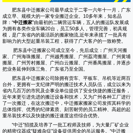
肥东县中迁搬家公司
最早成立于二零一六年十一月，广东
成立早、规模大的一家专业搬迁企业。10多年来，知名品
牌：“
中迁搬家
”由最初的二辆营运车辆，五人的搬运队发展成
为拥有各类作业车辆20台，员工50多人，管理完善，初具规
模，是广东省内的最活跃的搬家物流,近年来承揽了一批具有
影响力的大型起重吊装工程，获得了广大客户的一致称赞。
肥东县中迁搬家
公司成立至今，先后成立：广州天河搬
家、广州海珠搬屋、广州越秀搬屋、广州荔湾搬屋、广州黄埔
搬屋、广州芳村搬屋、广州白云搬屋、广州番禺搬屋，并逐步
把业务延伸到珠三角、广东省乃至全国。
肥东县中迁搬家
公司除拥有货车、平板车、吊机等近两百
台外，更拥有一支纪律严明的搬迁技术人员队伍，成立以来为
省内几百万的市民及企事业单位提供了安全快捷的搬迁服务，
近年来更引进先进的搬迁设备和技术，又为广州各种工厂进行
了一次搬迁，在这次搬迁中，
中迁搬家
搬家公司发挥其科学的
总体指挥、优秀的纪律素质、刻苦耐劳的员工精神、高超的起
重吊装技术以及快捷的搬迁速度这些综合优势。
“
中迁
”招揽及培养了一批工程师及技师，为大量厂矿企业
的精密仪器或“疑难杂症”设备提供周全的吊运服务。“
中迁搬