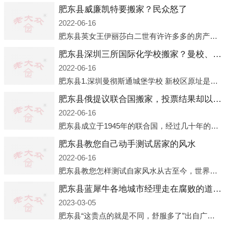
肥东县威廉凯特要搬家？民众怒了
2022-06-16
肥东县英女王伊丽莎白二世有许许多多的房产，遍布英国各地。而作为英女王的亲孙子、未来的英国国王，威廉王子自然也能享受到女王的房产。目前，威廉凯特以及三个孩子有两个经常居住的地点，一处是位于伦敦的肯辛顿宫，一处
肥东县深圳三所国际化学校搬家？曼校、QSI、南山中英文搬走了
2022-06-16
肥东县1.深圳曼彻斯通城堡学校 新校区原址是蛇口国际据悉，此次曼彻斯通城堡学校搬迁到蛇口新校区的开办与蛇口外籍人员子女学校（蛇口国际）有很大的关联。2021年，太子湾实验部就宣布在2022年正式并入蛇口外籍
肥东县俄提议联合国搬家，投票结果却以惨败收场
2022-06-16
肥东县成立于1945年的联合国，经过几十年的发展，如今拥有193个成员国。拥有如此众多会员国的联合国，可以说是世界上最具代表性的国际组织，也是世界上分量最重、有着较高话语权的国际组织。但以美国为首的西方国家
肥东县教您自己动手测试居家的风水
2022-06-16
肥东县教您怎样测试自家风水从古至今，世界各地的人们都在研究人在乾坤中的位置以及它们所形成的关系。通过探究季节转换、星象变化，并且在所观测到的自然规律的指导下，人们开始认识到居住在不同住宅中的人，其一生中的财
肥东县蓝犀牛各地城市经理走在腐败的道路上
2023-03-05
肥东县“这贵点的就是不同，舒服多了”出自广州运营邓经理的口中。2023年开年刚出来，三个司机（加盟蓝犀牛的个人队伍）便请广州经理去佛山娱乐场所大消费了一次，据知悉一晚消费达一万多，由三人平摊费用，燃鹅这样的