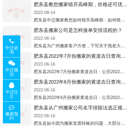
肥东县教您搬家错开高峰期，价格还可优惠！
2022-08-14
肥东县中迁搬家教您如何错开高峰期：如何错开高峰期搬家，中迁搬家做了一些电话数据统计和分析，发现市民中午2点左右访问网站的人是最多的，电话咨询是早上9点左右是最多的，预约搬家周六和周日是最多的，网上QQ微
肥东县搬家公司是怎样接单安排流程的？
2022-06-16
肥东县为广州搬家客户方便，下写关于我老大众搬家公司接单的流程，九条给搬家朋友参考，了解搬家公司工序，免去搬家时的没有准备好的工作，给您及时快速的搬好家。一．电话咨询：专人接待客户电话咨询，初步了解客户搬 家
中迁咨
询
肥东县2022年7月份搬家的黄道吉日查询大全一览表哪天适合搬家好日子
2022-06-16
中迁微
肥东县2022年7月份搬家黄道吉日：公历2022年7月6日 农历六月初八 星期三 冲虎(甲寅)公历2022年7月12日 农历六月十四 星期二 冲猴(庚申)公历2022年7月13日 农历六月十五 星期三 冲鸡
信
肥东县2022年6月份搬家的黄道吉日查询大全一览表哪天适合搬家好日子
2022-06-16
中迁Q
Q
肥东县2022年6月份搬家黄道吉日：公历2022年6月1日 农历五月初三 星期三 冲兔(己卯)公历2022年6月4日 农历五月初六 星期六 冲马(壬午)公历2022年6月8日 农历五月初十 星期三 冲狗(丙
肥东县从广州搬家公司名字排除法选正规公司
搬家预
2022-06-16
约
肥东县如今因为搬家发票转账的问题，大部分搬家公司都已经注册了营业执照，早5年前基本上所谓的搬家公司都是无注册状态也就是无照营业，由于企业注册量大增所以各种企业信息展示平台如雨后春笋般遍地开花，如：天眼查，企