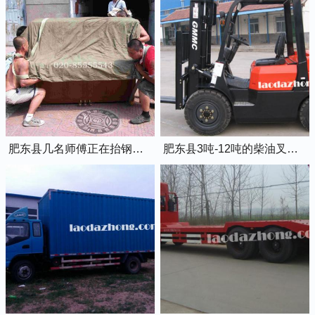
肥东县几名师傅正在抬钢琴上楼
肥东县3吨-12吨的柴油叉车出租