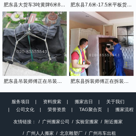
肥东县大货车3吨黄牌6米8的厢式货车
肥东县7.6米-17.5米平板货车出租
肥东县吊装师傅正在吊装物品上楼
肥东县拆装师傅正在拆装家具
服务项目
资料搜索
搬家吉日
关于我们
公司文化
荣誉资质
TAG聚合页
搬家流程
友情链接：
广州搬家公司
实验室搬家
附近搬家
广州人人搬家
北京雕塑厂
广州吊车出租