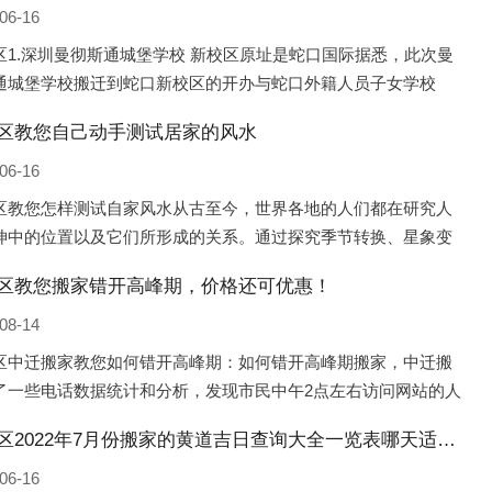
06-16
区1.深圳曼彻斯通城堡学校 新校区原址是蛇口国际据悉，此次曼
通城堡学校搬迁到蛇口新校区的开办与蛇口外籍人员子女学校
口国际）有很大的关联。2021年，太子湾实验部就宣布在2022年
区教您自己动手测试居家的风水
并入蛇口外籍
06-16
区教您怎样测试自家风水从古至今，世界各地的人们都在研究人
坤中的位置以及它们所形成的关系。通过探究季节转换、星象变
并且在所观测到的自然规律的指导下，人们开始认识到居住在不
区教您搬家错开高峰期，价格还可优惠！
宅中的人，其一生中的财
08-14
区中迁搬家教您如何错开高峰期：如何错开高峰期搬家，中迁搬
了一些电话数据统计和分析，发现市民中午2点左右访问网站的人
多的，电话咨询是早上9点左右是最多的，预约搬家周六和周日是
桃城区2022年7月份搬家的黄道吉日查询大全一览表哪天适合搬家好日子
的，网上QQ微
06-16