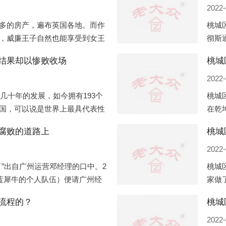
2022-
多的房产，遍布英国各地。而作
桃城
，威廉王子自然也能享受到女王
彻斯
子有两个经常居住的地点，一处
（蛇
结果却以惨败收场
桃城
正式
2022-
过几十年的发展，如今拥有193个
桃城
国，可以说是世界上最具代表性
在乾
有着较高话语权的国际组织。但
化，
腐败的道路上
桃城
同住
2022-
”出自广州运营邓经理的口中。2
桃城
盟蓝犀牛的个人队伍）便请广州经
家做
知悉一晚消费达一万多，由三人
是最
流程的？
最多
2022-