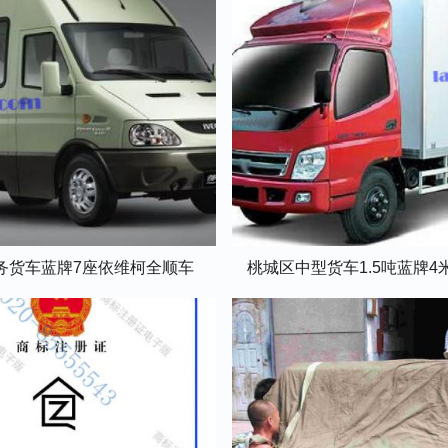
务货车蓝牌7座依维柯全顺车
桃城区中型货车1.5吨蓝牌4