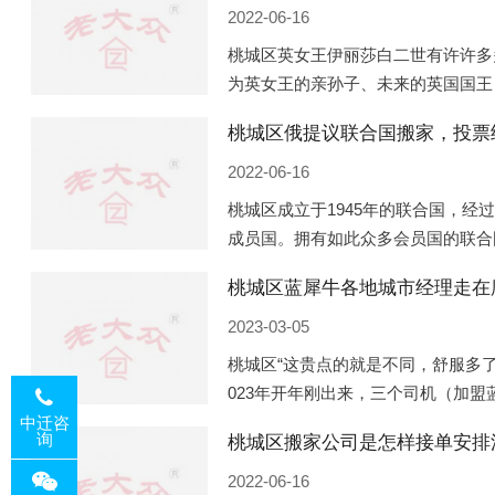
2022-06-16
桃城区英女王伊丽莎白二世有许许多
为英女王的亲孙子、未来的英国国王
的房产。目前，威廉凯特以及三个孩
桃城区俄提议联合国搬家，投票
是位于伦敦的肯辛顿宫，一处
2022-06-16
桃城区成立于1945年的联合国，经
成员国。拥有如此众多会员国的联合
的国际组织，也是世界上分量最重、
桃城区蓝犀牛各地城市经理走在
以美国为首的西方国家
2023-03-05
桃城区“这贵点的就是不同，舒服多了
023年开年刚出来，三个司机（加
理去佛山娱乐场所大消费了一次，据
中迁咨
询
桃城区搬家公司是怎样接单安排
平摊费用，燃鹅这样的
2022-06-16