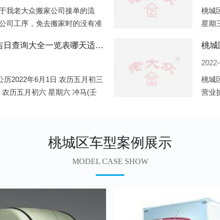
于我老大众搬家公司接单的流
桃城区
公司工序，免去搬家时的没有准
星期三
。一．电话咨询：专人接待客户
申)公
桃城区2022年6月份搬家的黄道吉日查询大全一览表哪天适合搬家好日子
桃城
2022-
历2022年6月1日 农历五月初三
桃城
日 农历五月初六 星期六 冲马(壬
营业
 星期三 冲狗(丙
营业
遍地
桃城区车型案例展示
MODEL CASE SHOW