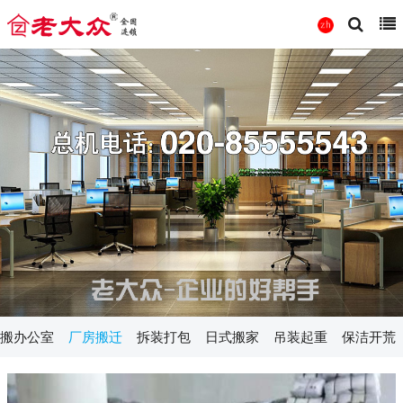
搬办公室
厂房搬迁
拆装打包
日式搬家
吊装起重
保洁开荒