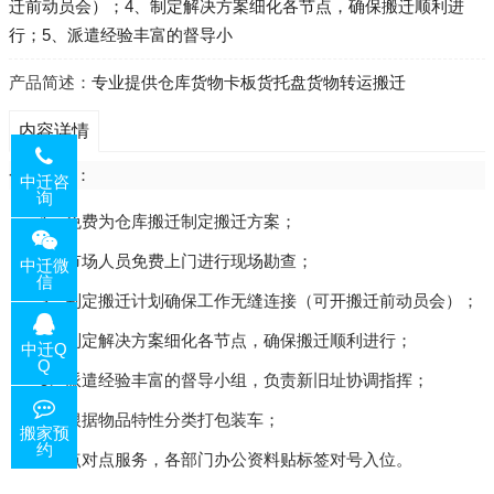
迁前动员会）；4、制定解决方案细化各节点，确保搬迁顺利进
行；5、派遣经验丰富的督导小
产品简述：
专业提供仓库货物卡板货托盘货物转运搬迁
内容详情
仓库搬迁：
中迁咨
询
1、免费为仓库搬迁制定搬迁方案；
2、市场人员免费上门进行现场勘查；
中迁微
信
3、制定搬迁计划确保工作无缝连接（可开搬迁前动员会）；
4、制定解决方案细化各节点，确保搬迁顺利进行；
中迁Q
Q
5、派遣经验丰富的督导小组，负责新旧址协调指挥；
6、根据物品特性分类打包装车；
搬家预
约
7、点对点服务，各部门办公资料贴标签对号入位。