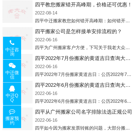
四平教您搬家错开高峰期，价格还可优惠！
2022-08-14
四平中迁搬家教您如何错开高峰期：如何错开高峰期搬家，中迁搬家做了一些电话数据统计和分析，发现市民中午2点左右访问网站的人是最多的，电话咨询是早上9点左右是最多的，预约搬家周六和周日是最多的，网上QQ微
四平搬家公司是怎样接单安排流程的？
2022-06-16
四平为广州搬家客户方便，下写关于我老大众搬家公司接单的流程，九条给搬家朋友参考，了解搬家公司工序，免去搬家时的没有准备好的工作，给您及时快速的搬好家。一．电话咨询：专人接待客户电话咨询，初步了解客户搬 家
中迁咨
询
四平2022年7月份搬家的黄道吉日查询大全一览表哪天适合搬家好日子
2022-06-16
中迁微
四平2022年7月份搬家黄道吉日：公历2022年7月6日 农历六月初八 星期三 冲虎(甲寅)公历2022年7月12日 农历六月十四 星期二 冲猴(庚申)公历2022年7月13日 农历六月十五 星期三 冲鸡
信
四平2022年6月份搬家的黄道吉日查询大全一览表哪天适合搬家好日子
2022-06-16
中迁Q
Q
四平2022年6月份搬家黄道吉日：公历2022年6月1日 农历五月初三 星期三 冲兔(己卯)公历2022年6月4日 农历五月初六 星期六 冲马(壬午)公历2022年6月8日 农历五月初十 星期三 冲狗(丙
四平从广州搬家公司名字排除法选正规公司
搬家预
2022-06-16
约
四平如今因为搬家发票转账的问题，大部分搬家公司都已经注册了营业执照，早5年前基本上所谓的搬家公司都是无注册状态也就是无照营业，由于企业注册量大增所以各种企业信息展示平台如雨后春笋般遍地开花，如：天眼查，企