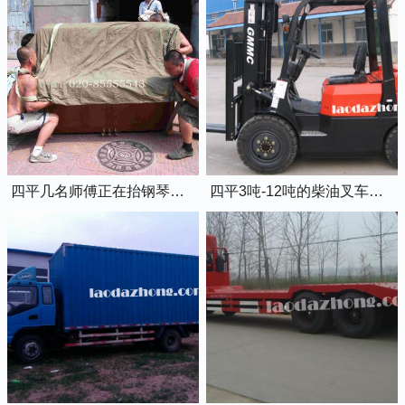
四平几名师傅正在抬钢琴上楼
四平3吨-12吨的柴油叉车出租