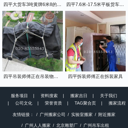
四平大货车3吨黄牌6米8的厢式货车
四平7.6米-17.5米平板货车出租
四平吊装师傅正在吊装物品上楼
四平拆装师傅正在拆装家具
服务项目
资料搜索
搬家吉日
关于我们
公司文化
荣誉资质
TAG聚合页
搬家流程
友情链接：
广州搬家公司
实验室搬家
附近搬家
广州人人搬家
北京雕塑厂
广州吊车出租