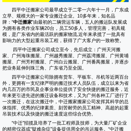
四平中迁搬家公司
最早成立于二零一六年十一月，广东成
立早、规模大的一家专业搬迁企业。10多年来，知名品
牌：“
中迁搬家
”由最初的二辆营运车辆，五人的搬运队发展成
为拥有各类作业车辆20台，员工50多人，管理完善，初具规
模，是广东省内的最活跃的搬家物流,近年来承揽了一批具有
影响力的大型起重吊装工程，获得了广大客户的一致称赞。
四平中迁搬家
公司成立至今，先后成立：广州天河搬
家、广州海珠搬屋、广州越秀搬屋、广州荔湾搬屋、广州黄埔
搬屋、广州芳村搬屋、广州白云搬屋、广州番禺搬屋，并逐步
把业务延伸到珠三角、广东省乃至全国。
四平中迁搬家
公司除拥有货车、平板车、吊机等近两百台
外，更拥有一支纪律严明的搬迁技术人员队伍，成立以来为省
内几百万的市民及企事业单位提供了安全快捷的搬迁服务，近
年来更引进先进的搬迁设备和技术，又为广州各种工厂进行了
一次搬迁，在这次搬迁中，
中迁搬家
搬家公司发挥其科学的总
体指挥、优秀的纪律素质、刻苦耐劳的员工精神、高超的起重
吊装技术以及快捷的搬迁速度这些综合优势。
“
中迁
”招揽及培养了一批工程师及技师，为大量厂矿企业
的精密仪器或“疑难杂症”设备提供周全的吊运服务。“
中迁搬