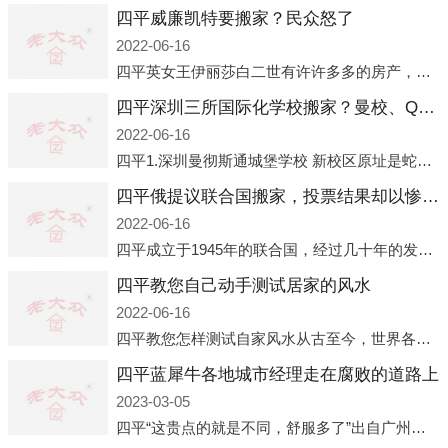
四平威廉凯特要搬家？民众怒了
2022-06-16
四平英女王伊丽莎白二世有许许多多的房产，遍布英国各地。而作为英女王的亲孙子、未来的英国国王，威廉王子自然也能享受到女王的房产。目前，威廉凯特以及三个孩子有两个经常居住的地点，一处是位于伦敦的肯辛顿宫，一处
四平深圳三所国际化学校搬家？曼校、QSI、南山中英文搬走了
2022-06-16
四平1.深圳曼彻斯通城堡学校 新校区原址是蛇口国际据悉，此次曼彻斯通城堡学校搬迁到蛇口新校区的开办与蛇口外籍人员子女学校（蛇口国际）有很大的关联。2021年，太子湾实验部就宣布在2022年正式并入蛇口外籍
四平俄提议联合国搬家，投票结果却以惨败收场
2022-06-16
四平成立于1945年的联合国，经过几十年的发展，如今拥有193个成员国。拥有如此众多会员国的联合国，可以说是世界上最具代表性的国际组织，也是世界上分量最重、有着较高话语权的国际组织。但以美国为首的西方国家
四平教您自己动手测试居家的风水
2022-06-16
四平教您怎样测试自家风水从古至今，世界各地的人们都在研究人在乾坤中的位置以及它们所形成的关系。通过探究季节转换、星象变化，并且在所观测到的自然规律的指导下，人们开始认识到居住在不同住宅中的人，其一生中的财
四平蓝犀牛各地城市经理走在腐败的道路上
2023-03-05
四平“这贵点的就是不同，舒服多了”出自广州运营邓经理的口中。2023年开年刚出来，三个司机（加盟蓝犀牛的个人队伍）便请广州经理去佛山娱乐场所大消费了一次，据知悉一晚消费达一万多，由三人平摊费用，燃鹅这样的