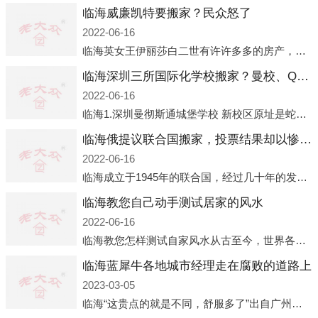
临海威廉凯特要搬家？民众怒了
2022-06-16
临海英女王伊丽莎白二世有许许多多的房产，遍布英国各地。而作为英女王的亲孙子、未来的英国国王，威廉王子自然也能享受到女王的房产。目前，威廉凯特以及三个孩子有两个经常居住的地点，一处是位于伦敦的肯辛顿宫，一处
临海深圳三所国际化学校搬家？曼校、QSI、南山中英文搬走了
2022-06-16
临海1.深圳曼彻斯通城堡学校 新校区原址是蛇口国际据悉，此次曼彻斯通城堡学校搬迁到蛇口新校区的开办与蛇口外籍人员子女学校（蛇口国际）有很大的关联。2021年，太子湾实验部就宣布在2022年正式并入蛇口外籍
临海俄提议联合国搬家，投票结果却以惨败收场
2022-06-16
临海成立于1945年的联合国，经过几十年的发展，如今拥有193个成员国。拥有如此众多会员国的联合国，可以说是世界上最具代表性的国际组织，也是世界上分量最重、有着较高话语权的国际组织。但以美国为首的西方国家
临海教您自己动手测试居家的风水
2022-06-16
临海教您怎样测试自家风水从古至今，世界各地的人们都在研究人在乾坤中的位置以及它们所形成的关系。通过探究季节转换、星象变化，并且在所观测到的自然规律的指导下，人们开始认识到居住在不同住宅中的人，其一生中的财
临海蓝犀牛各地城市经理走在腐败的道路上
2023-03-05
临海“这贵点的就是不同，舒服多了”出自广州运营邓经理的口中。2023年开年刚出来，三个司机（加盟蓝犀牛的个人队伍）便请广州经理去佛山娱乐场所大消费了一次，据知悉一晚消费达一万多，由三人平摊费用，燃鹅这样的