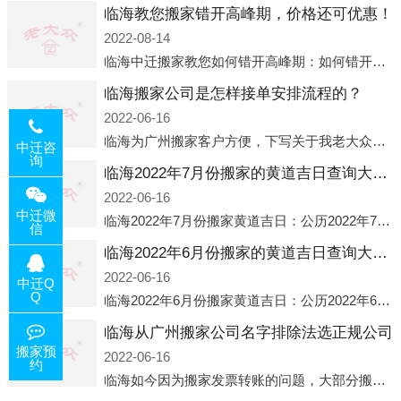
临海教您搬家错开高峰期，价格还可优惠！
2022-08-14
临海中迁搬家教您如何错开高峰期：如何错开高峰期搬家，中迁搬家做了一些电话数据统计和分析，发现市民中午2点左右访问网站的人是最多的，电话咨询是早上9点左右是最多的，预约搬家周六和周日是最多的，网上QQ微
临海搬家公司是怎样接单安排流程的？
2022-06-16
临海为广州搬家客户方便，下写关于我老大众搬家公司接单的流程，九条给搬家朋友参考，了解搬家公司工序，免去搬家时的没有准备好的工作，给您及时快速的搬好家。一．电话咨询：专人接待客户电话咨询，初步了解客户搬 家
中迁咨
询
临海2022年7月份搬家的黄道吉日查询大全一览表哪天适合搬家好日子
2022-06-16
中迁微
临海2022年7月份搬家黄道吉日：公历2022年7月6日 农历六月初八 星期三 冲虎(甲寅)公历2022年7月12日 农历六月十四 星期二 冲猴(庚申)公历2022年7月13日 农历六月十五 星期三 冲鸡
信
临海2022年6月份搬家的黄道吉日查询大全一览表哪天适合搬家好日子
2022-06-16
中迁Q
Q
临海2022年6月份搬家黄道吉日：公历2022年6月1日 农历五月初三 星期三 冲兔(己卯)公历2022年6月4日 农历五月初六 星期六 冲马(壬午)公历2022年6月8日 农历五月初十 星期三 冲狗(丙
临海从广州搬家公司名字排除法选正规公司
搬家预
2022-06-16
约
临海如今因为搬家发票转账的问题，大部分搬家公司都已经注册了营业执照，早5年前基本上所谓的搬家公司都是无注册状态也就是无照营业，由于企业注册量大增所以各种企业信息展示平台如雨后春笋般遍地开花，如：天眼查，企