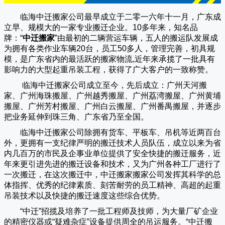
临海中迁搬家公司
最早成立于二零一六年十一月，广东成
立早、规模大的一家专业搬迁企业。10多年来，知名品
牌：“
中迁搬家
”由最初的二辆营运车辆，五人的搬运队发展成
为拥有各类作业车辆20台，员工50多人，管理完善，初具规
模，是广东省内的最活跃的搬家物流,近年来承揽了一批具有
影响力的大型起重吊装工程，获得了广大客户的一致称赞。
临海中迁搬家
公司成立至今，先后成立：广州天河搬
家、广州海珠搬屋、广州越秀搬屋、广州荔湾搬屋、广州黄埔
搬屋、广州芳村搬屋、广州白云搬屋、广州番禺搬屋，并逐步
把业务延伸到珠三角、广东省乃至全国。
临海中迁搬家
公司除拥有货车、平板车、吊机等近两百台
外，更拥有一支纪律严明的搬迁技术人员队伍，成立以来为省
内几百万的市民及企事业单位提供了安全快捷的搬迁服务，近
年来更引进先进的搬迁设备和技术，又为广州各种工厂进行了
一次搬迁，在这次搬迁中，
中迁搬家
搬家公司发挥其科学的总
体指挥、优秀的纪律素质、刻苦耐劳的员工精神、高超的起重
吊装技术以及快捷的搬迁速度这些综合优势。
“
中迁
”招揽及培养了一批工程师及技师，为大量厂矿企业
的精密仪器或“疑难杂症”设备提供周全的吊运服务。“
中迁搬