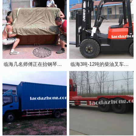
临海几名师傅正在抬钢琴上楼
临海3吨-12吨的柴油叉车出租