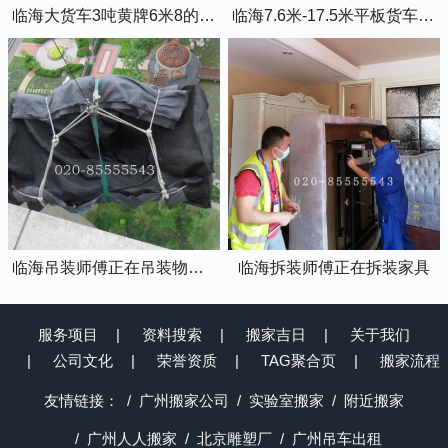
临海大货车3吨黄牌6米8的厢式货车
临海7.6米-17.5米平板货车出租
临海吊装师傅正在吊装物品上楼
临海拆装师傅正在拆装家具
服务项目
资料搜索
搬家吉日
关于我们
公司文化
荣誉资质
TAG聚合页
搬家流程
友情链接：
广州搬家公司
实验室搬家
附近搬家
广州人人搬家
北京雕塑厂
广州吊车出租