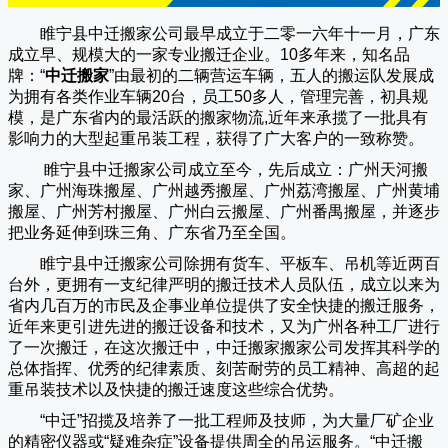
睢宁县中迁搬家公司
最早成立于二零一六年十一月，广东
成立早、规模大的一家专业搬迁企业。10多年来，知名品
牌：“
中迁搬家
”由最初的二辆营运车辆，五人的搬运队发展成
为拥有各类作业车辆20台，员工50多人，管理完善，初具规
模，是广东省内的最活跃的搬家物流,近年来承揽了一批具有
影响力的大型起重吊装工程，获得了广大客户的一致称赞。
睢宁县中迁搬家
公司成立至今，先后成立：广州天河搬
家、广州海珠搬屋、广州越秀搬屋、广州荔湾搬屋、广州黄埔
搬屋、广州芳村搬屋、广州白云搬屋、广州番禺搬屋，并逐步
把业务延伸到珠三角、广东省乃至全国。
睢宁县中迁搬家
公司除拥有货车、平板车、吊机等近两百
台外，更拥有一支纪律严明的搬迁技术人员队伍，成立以来为
省内几百万的市民及企事业单位提供了安全快捷的搬迁服务，
近年来更引进先进的搬迁设备和技术，又为广州各种工厂进行
了一次搬迁，在这次搬迁中，
中迁搬家
搬家公司发挥其科学的
总体指挥、优秀的纪律素质、刻苦耐劳的员工精神、高超的起
重吊装技术以及快捷的搬迁速度这些综合优势。
“
中迁
”招揽及培养了一批工程师及技师，为大量厂矿企业
的精密仪器或“疑难杂症”设备提供周全的吊运服务。“
中迁搬