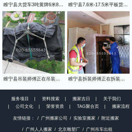
睢宁县大货车3吨黄牌6米8的厢式货车
睢宁县7.6米-17.5米平板货车出租
睢宁县吊装师傅正在吊装物品上楼
睢宁县拆装师傅正在拆装家具
服务项目
资料搜索
搬家吉日
关于我们
公司文化
荣誉资质
TAG聚合页
搬家流程
友情链接：
广州搬家公司
实验室搬家
附近搬家
广州人人搬家
北京雕塑厂
广州吊车出租