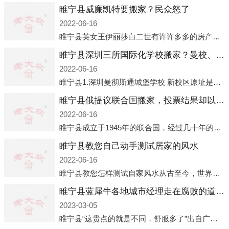
睢宁县威廉凯特要搬家？民众怒了
2022-06-16
睢宁县英女王伊丽莎白二世有许许多多的房产，遍布英国各地。而作为英女王的亲孙子、未来的英国国王，威廉王子自然也能享受到女王的房产。目前，威廉凯特以及三个孩子有两个经常居住的地点，一处是位于伦敦的肯辛顿宫，一处
睢宁县深圳三所国际化学校搬家？曼校、QSI、南山中英文搬走了
2022-06-16
睢宁县1.深圳曼彻斯通城堡学校 新校区原址是蛇口国际据悉，此次曼彻斯通城堡学校搬迁到蛇口新校区的开办与蛇口外籍人员子女学校（蛇口国际）有很大的关联。2021年，太子湾实验部就宣布在2022年正式并入蛇口外籍
睢宁县俄提议联合国搬家，投票结果却以惨败收场
2022-06-16
睢宁县成立于1945年的联合国，经过几十年的发展，如今拥有193个成员国。拥有如此众多会员国的联合国，可以说是世界上最具代表性的国际组织，也是世界上分量最重、有着较高话语权的国际组织。但以美国为首的西方国家
睢宁县教您自己动手测试居家的风水
2022-06-16
睢宁县教您怎样测试自家风水从古至今，世界各地的人们都在研究人在乾坤中的位置以及它们所形成的关系。通过探究季节转换、星象变化，并且在所观测到的自然规律的指导下，人们开始认识到居住在不同住宅中的人，其一生中的财
睢宁县蓝犀牛各地城市经理走在腐败的道路上
2023-03-05
睢宁县“这贵点的就是不同，舒服多了”出自广州运营邓经理的口中。2023年开年刚出来，三个司机（加盟蓝犀牛的个人队伍）便请广州经理去佛山娱乐场所大消费了一次，据知悉一晚消费达一万多，由三人平摊费用，燃鹅这样的