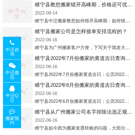
睢宁县教您搬家错开高峰期，价格还可优惠！
2022-08-14
睢宁县中迁搬家教您如何错开高峰期：如何错开高峰期搬家，中迁搬家做了一些电话数据统计和分析，发现市民中午2点左右访问网站的人是最多的，电话咨询是早上9点左右是最多的，预约搬家周六和周日是最多的，网上QQ微
睢宁县搬家公司是怎样接单安排流程的？
2022-06-16
睢宁县为广州搬家客户方便，下写关于我老大众搬家公司接单的流程，九条给搬家朋友参考，了解搬家公司工序，免去搬家时的没有准备好的工作，给您及时快速的搬好家。一．电话咨询：专人接待客户电话咨询，初步了解客户搬 家
中迁咨
询
睢宁县2022年7月份搬家的黄道吉日查询大全一览表哪天适合搬家好日子
2022-06-16
中迁微
睢宁县2022年7月份搬家黄道吉日：公历2022年7月6日 农历六月初八 星期三 冲虎(甲寅)公历2022年7月12日 农历六月十四 星期二 冲猴(庚申)公历2022年7月13日 农历六月十五 星期三 冲鸡
信
睢宁县2022年6月份搬家的黄道吉日查询大全一览表哪天适合搬家好日子
2022-06-16
中迁Q
Q
睢宁县2022年6月份搬家黄道吉日：公历2022年6月1日 农历五月初三 星期三 冲兔(己卯)公历2022年6月4日 农历五月初六 星期六 冲马(壬午)公历2022年6月8日 农历五月初十 星期三 冲狗(丙
睢宁县从广州搬家公司名字排除法选正规公司
搬家预
2022-06-16
约
睢宁县如今因为搬家发票转账的问题，大部分搬家公司都已经注册了营业执照，早5年前基本上所谓的搬家公司都是无注册状态也就是无照营业，由于企业注册量大增所以各种企业信息展示平台如雨后春笋般遍地开花，如：天眼查，企