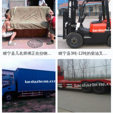
睢宁县几名师傅正在抬钢琴上楼
睢宁县3吨-12吨的柴油叉车出租