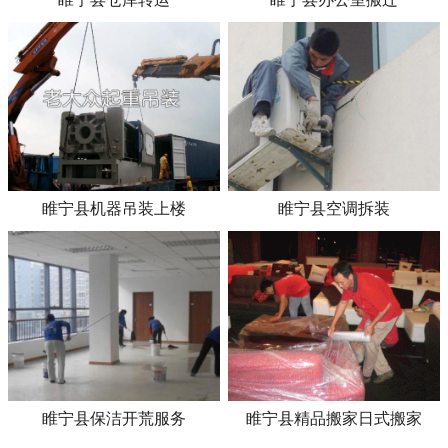
睢宁县机器吊装上楼
睢宁县空调拆装
睢宁县保洁开荒服务
睢宁县精品搬家日式搬家