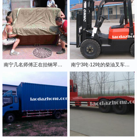
南宁几名师傅正在抬钢琴上楼
南宁3吨-12吨的柴油叉车出租