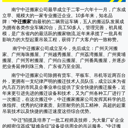
南宁中迁搬家公司
最早成立于二零一六年十一月，广东成
立早、规模大的一家专业搬迁企业。10多年来，知名品
牌：“
中迁搬家
”由最初的二辆营运车辆，五人的搬运队发展成
为拥有各类作业车辆20台，员工50多人，管理完善，初具规
模，是广东省内的最活跃的搬家物流,近年来承揽了一批具有
影响力的大型起重吊装工程，获得了广大客户的一致称赞。
南宁中迁搬家
公司成立至今，先后成立：广州天河搬
家、广州海珠搬屋、广州越秀搬屋、广州荔湾搬屋、广州黄埔
搬屋、广州芳村搬屋、广州白云搬屋、广州番禺搬屋，并逐步
把业务延伸到珠三角、广东省乃至全国。
南宁中迁搬家
公司除拥有货车、平板车、吊机等近两百台
外，更拥有一支纪律严明的搬迁技术人员队伍，成立以来为省
内几百万的市民及企事业单位提供了安全快捷的搬迁服务，近
年来更引进先进的搬迁设备和技术，又为广州各种工厂进行了
一次搬迁，在这次搬迁中，
中迁搬家
搬家公司发挥其科学的总
体指挥、优秀的纪律素质、刻苦耐劳的员工精神、高超的起重
吊装技术以及快捷的搬迁速度这些综合优势。
“
中迁
”招揽及培养了一批工程师及技师，为大量厂矿企业
的精密仪器或“疑难杂症”设备提供周全的吊运服务。“
中迁搬