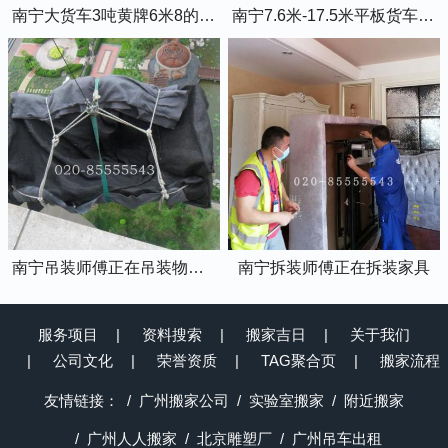
南宁大货车3吨黄牌6米8的厢式货车
南宁7.6米-17.5米平板货车出租
南宁吊装师傅正在吊装物品上楼
南宁拆装师傅正在拆装家具
服务项目
资料搜索
搬家吉日
关于我们
公司文化
荣誉资质
TAG聚合页
搬家流程
友情链接：
广州搬家公司
实验室搬家
附近搬家
广州人人搬家
北京雕塑厂
广州吊车出租