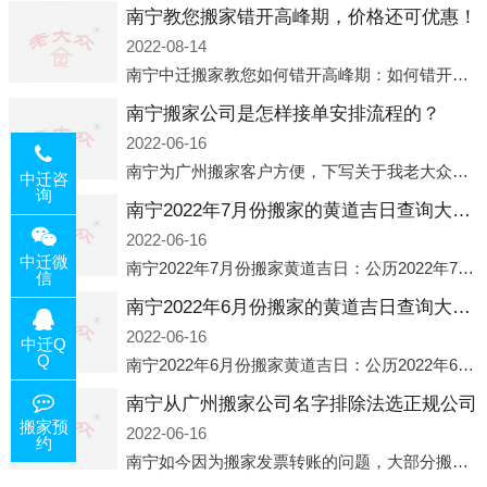
南宁教您搬家错开高峰期，价格还可优惠！
2022-08-14
南宁中迁搬家教您如何错开高峰期：如何错开高峰期搬家，中迁搬家做了一些电话数据统计和分析，发现市民中午2点左右访问网站的人是最多的，电话咨询是早上9点左右是最多的，预约搬家周六和周日是最多的，网上QQ微
南宁搬家公司是怎样接单安排流程的？
2022-06-16
南宁为广州搬家客户方便，下写关于我老大众搬家公司接单的流程，九条给搬家朋友参考，了解搬家公司工序，免去搬家时的没有准备好的工作，给您及时快速的搬好家。一．电话咨询：专人接待客户电话咨询，初步了解客户搬 家
中迁咨
询
南宁2022年7月份搬家的黄道吉日查询大全一览表哪天适合搬家好日子
2022-06-16
中迁微
南宁2022年7月份搬家黄道吉日：公历2022年7月6日 农历六月初八 星期三 冲虎(甲寅)公历2022年7月12日 农历六月十四 星期二 冲猴(庚申)公历2022年7月13日 农历六月十五 星期三 冲鸡
信
南宁2022年6月份搬家的黄道吉日查询大全一览表哪天适合搬家好日子
2022-06-16
中迁Q
Q
南宁2022年6月份搬家黄道吉日：公历2022年6月1日 农历五月初三 星期三 冲兔(己卯)公历2022年6月4日 农历五月初六 星期六 冲马(壬午)公历2022年6月8日 农历五月初十 星期三 冲狗(丙
南宁从广州搬家公司名字排除法选正规公司
搬家预
2022-06-16
约
南宁如今因为搬家发票转账的问题，大部分搬家公司都已经注册了营业执照，早5年前基本上所谓的搬家公司都是无注册状态也就是无照营业，由于企业注册量大增所以各种企业信息展示平台如雨后春笋般遍地开花，如：天眼查，企