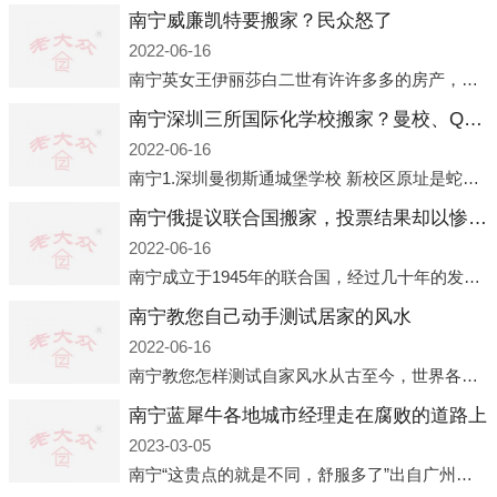
南宁威廉凯特要搬家？民众怒了
2022-06-16
南宁英女王伊丽莎白二世有许许多多的房产，遍布英国各地。而作为英女王的亲孙子、未来的英国国王，威廉王子自然也能享受到女王的房产。目前，威廉凯特以及三个孩子有两个经常居住的地点，一处是位于伦敦的肯辛顿宫，一处
南宁深圳三所国际化学校搬家？曼校、QSI、南山中英文搬走了
2022-06-16
南宁1.深圳曼彻斯通城堡学校 新校区原址是蛇口国际据悉，此次曼彻斯通城堡学校搬迁到蛇口新校区的开办与蛇口外籍人员子女学校（蛇口国际）有很大的关联。2021年，太子湾实验部就宣布在2022年正式并入蛇口外籍
南宁俄提议联合国搬家，投票结果却以惨败收场
2022-06-16
南宁成立于1945年的联合国，经过几十年的发展，如今拥有193个成员国。拥有如此众多会员国的联合国，可以说是世界上最具代表性的国际组织，也是世界上分量最重、有着较高话语权的国际组织。但以美国为首的西方国家
南宁教您自己动手测试居家的风水
2022-06-16
南宁教您怎样测试自家风水从古至今，世界各地的人们都在研究人在乾坤中的位置以及它们所形成的关系。通过探究季节转换、星象变化，并且在所观测到的自然规律的指导下，人们开始认识到居住在不同住宅中的人，其一生中的财
南宁蓝犀牛各地城市经理走在腐败的道路上
2023-03-05
南宁“这贵点的就是不同，舒服多了”出自广州运营邓经理的口中。2023年开年刚出来，三个司机（加盟蓝犀牛的个人队伍）便请广州经理去佛山娱乐场所大消费了一次，据知悉一晚消费达一万多，由三人平摊费用，燃鹅这样的