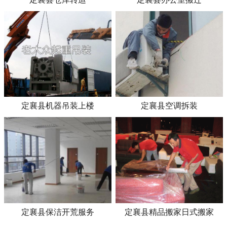
定襄县机器吊装上楼
定襄县空调拆装
定襄县保洁开荒服务
定襄县精品搬家日式搬家