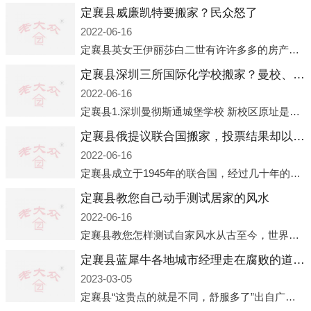
定襄县威廉凯特要搬家？民众怒了
2022-06-16
定襄县英女王伊丽莎白二世有许许多多的房产，遍布英国各地。而作为英女王的亲孙子、未来的英国国王，威廉王子自然也能享受到女王的房产。目前，威廉凯特以及三个孩子有两个经常居住的地点，一处是位于伦敦的肯辛顿宫，一处
定襄县深圳三所国际化学校搬家？曼校、QSI、南山中英文搬走了
2022-06-16
定襄县1.深圳曼彻斯通城堡学校 新校区原址是蛇口国际据悉，此次曼彻斯通城堡学校搬迁到蛇口新校区的开办与蛇口外籍人员子女学校（蛇口国际）有很大的关联。2021年，太子湾实验部就宣布在2022年正式并入蛇口外籍
定襄县俄提议联合国搬家，投票结果却以惨败收场
2022-06-16
定襄县成立于1945年的联合国，经过几十年的发展，如今拥有193个成员国。拥有如此众多会员国的联合国，可以说是世界上最具代表性的国际组织，也是世界上分量最重、有着较高话语权的国际组织。但以美国为首的西方国家
定襄县教您自己动手测试居家的风水
2022-06-16
定襄县教您怎样测试自家风水从古至今，世界各地的人们都在研究人在乾坤中的位置以及它们所形成的关系。通过探究季节转换、星象变化，并且在所观测到的自然规律的指导下，人们开始认识到居住在不同住宅中的人，其一生中的财
定襄县蓝犀牛各地城市经理走在腐败的道路上
2023-03-05
定襄县“这贵点的就是不同，舒服多了”出自广州运营邓经理的口中。2023年开年刚出来，三个司机（加盟蓝犀牛的个人队伍）便请广州经理去佛山娱乐场所大消费了一次，据知悉一晚消费达一万多，由三人平摊费用，燃鹅这样的