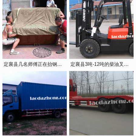
定襄县几名师傅正在抬钢琴上楼
定襄县3吨-12吨的柴油叉车出租