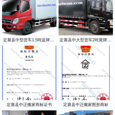
定襄县中型货车1.5吨蓝牌4米2厢式货车
定襄县中大型货车2吨黄牌5米2厢式货车
定襄县中迁搬家商标证书
定襄县中迁搬家图形商标