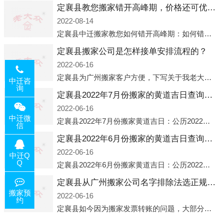
定襄县教您搬家错开高峰期，价格还可优惠！
2022-08-14
定襄县中迁搬家教您如何错开高峰期：如何错开高峰期搬家，中迁搬家做了一些电话数据统计和分析，发现市民中午2点左右访问网站的人是最多的，电话咨询是早上9点左右是最多的，预约搬家周六和周日是最多的，网上QQ微
定襄县搬家公司是怎样接单安排流程的？
2022-06-16
定襄县为广州搬家客户方便，下写关于我老大众搬家公司接单的流程，九条给搬家朋友参考，了解搬家公司工序，免去搬家时的没有准备好的工作，给您及时快速的搬好家。一．电话咨询：专人接待客户电话咨询，初步了解客户搬 家
中迁咨
询
定襄县2022年7月份搬家的黄道吉日查询大全一览表哪天适合搬家好日子
2022-06-16
中迁微
定襄县2022年7月份搬家黄道吉日：公历2022年7月6日 农历六月初八 星期三 冲虎(甲寅)公历2022年7月12日 农历六月十四 星期二 冲猴(庚申)公历2022年7月13日 农历六月十五 星期三 冲鸡
信
定襄县2022年6月份搬家的黄道吉日查询大全一览表哪天适合搬家好日子
2022-06-16
中迁Q
Q
定襄县2022年6月份搬家黄道吉日：公历2022年6月1日 农历五月初三 星期三 冲兔(己卯)公历2022年6月4日 农历五月初六 星期六 冲马(壬午)公历2022年6月8日 农历五月初十 星期三 冲狗(丙
定襄县从广州搬家公司名字排除法选正规公司
搬家预
2022-06-16
约
定襄县如今因为搬家发票转账的问题，大部分搬家公司都已经注册了营业执照，早5年前基本上所谓的搬家公司都是无注册状态也就是无照营业，由于企业注册量大增所以各种企业信息展示平台如雨后春笋般遍地开花，如：天眼查，企