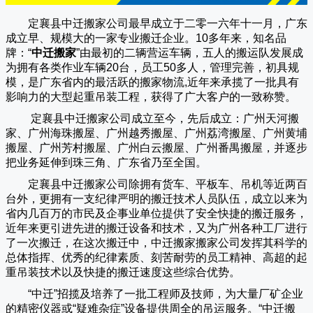
定襄县中迁搬家公司
最早成立于二零一六年十一月，广东
成立早、规模大的一家专业搬迁企业。10多年来，知名品
牌：“
中迁搬家
”由最初的二辆营运车辆，五人的搬运队发展成
为拥有各类作业车辆20台，员工50多人，管理完善，初具规
模，是广东省内的最活跃的搬家物流,近年来承揽了一批具有
影响力的大型起重吊装工程，获得了广大客户的一致称赞。
定襄县中迁搬家
公司成立至今，先后成立：广州天河搬
家、广州海珠搬屋、广州越秀搬屋、广州荔湾搬屋、广州黄埔
搬屋、广州芳村搬屋、广州白云搬屋、广州番禺搬屋，并逐步
把业务延伸到珠三角、广东省乃至全国。
定襄县中迁搬家
公司除拥有货车、平板车、吊机等近两百
台外，更拥有一支纪律严明的搬迁技术人员队伍，成立以来为
省内几百万的市民及企事业单位提供了安全快捷的搬迁服务，
近年来更引进先进的搬迁设备和技术，又为广州各种工厂进行
了一次搬迁，在这次搬迁中，
中迁搬家
搬家公司发挥其科学的
总体指挥、优秀的纪律素质、刻苦耐劳的员工精神、高超的起
重吊装技术以及快捷的搬迁速度这些综合优势。
“
中迁
”招揽及培养了一批工程师及技师，为大量厂矿企业
的精密仪器或“疑难杂症”设备提供周全的吊运服务。“
中迁搬