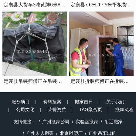
定襄县大货车3吨黄牌6米8的厢式货车
定襄县7.6米-17.5米平板货车出租
定襄县吊装师傅正在吊装物品上楼
定襄县拆装师傅正在拆装家具
服务项目
资料搜索
搬家吉日
关于我们
公司文化
荣誉资质
TAG聚合页
搬家流程
友情链接：
广州搬家公司
实验室搬家
附近搬家
广州人人搬家
北京雕塑厂
广州吊车出租