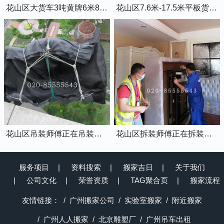
花山区大货车3吨黄牌6米8的厢式货车
花山区7.6米-17.5米平板货车出租
花山区吊装师傅正在吊装物品上楼
花山区拆装师傅正在拆装家具
服务项目
资料搜索
搬家吉日
关于我们
公司文化
荣誉资质
TAG聚合页
搬家流程
友情链接：
广州搬家公司
实验室搬家
附近搬家
广州人人搬家
北京雕塑厂
广州吊车出租