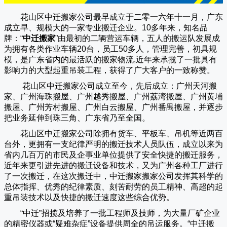
花山区中迁搬家公司
最早成立于二零一六年十一月，广东
成立早、规模大的一家专业搬迁企业。10多年来，知名品
牌：“
中迁搬家
”由最初的二辆营运车辆，五人的搬运队发展成
为拥有各类作业车辆20台，员工50多人，管理完善，初具规
模，是广东省内的最活跃的搬家物流,近年来承揽了一批具有
影响力的大型起重吊装工程，获得了广大客户的一致称赞。
花山区中迁搬家
公司成立至今，先后成立：广州天河搬
家、广州海珠搬屋、广州越秀搬屋、广州荔湾搬屋、广州黄埔
搬屋、广州芳村搬屋、广州白云搬屋、广州番禺搬屋，并逐步
把业务延伸到珠三角、广东省乃至全国。
花山区中迁搬家
公司除拥有货车、平板车、吊机等近两百
台外，更拥有一支纪律严明的搬迁技术人员队伍，成立以来为
省内几百万的市民及企事业单位提供了安全快捷的搬迁服务，
近年来更引进先进的搬迁设备和技术，又为广州各种工厂进行
了一次搬迁，在这次搬迁中，
中迁搬家
搬家公司发挥其科学的
总体指挥、优秀的纪律素质、刻苦耐劳的员工精神、高超的起
重吊装技术以及快捷的搬迁速度这些综合优势。
“
中迁
”招揽及培养了一批工程师及技师，为大量厂矿企业
的精密仪器或“疑难杂症”设备提供周全的吊运服务。“
中迁搬