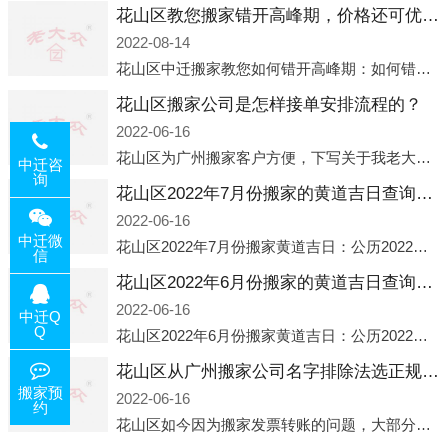
花山区教您搬家错开高峰期，价格还可优惠！
2022-08-14
花山区中迁搬家教您如何错开高峰期：如何错开高峰期搬家，中迁搬家做了一些电话数据统计和分析，发现市民中午2点左右访问网站的人是最多的，电话咨询是早上9点左右是最多的，预约搬家周六和周日是最多的，网上QQ微
花山区搬家公司是怎样接单安排流程的？
2022-06-16
花山区为广州搬家客户方便，下写关于我老大众搬家公司接单的流程，九条给搬家朋友参考，了解搬家公司工序，免去搬家时的没有准备好的工作，给您及时快速的搬好家。一．电话咨询：专人接待客户电话咨询，初步了解客户搬 家
中迁咨
询
花山区2022年7月份搬家的黄道吉日查询大全一览表哪天适合搬家好日子
2022-06-16
中迁微
花山区2022年7月份搬家黄道吉日：公历2022年7月6日 农历六月初八 星期三 冲虎(甲寅)公历2022年7月12日 农历六月十四 星期二 冲猴(庚申)公历2022年7月13日 农历六月十五 星期三 冲鸡
信
花山区2022年6月份搬家的黄道吉日查询大全一览表哪天适合搬家好日子
2022-06-16
中迁Q
Q
花山区2022年6月份搬家黄道吉日：公历2022年6月1日 农历五月初三 星期三 冲兔(己卯)公历2022年6月4日 农历五月初六 星期六 冲马(壬午)公历2022年6月8日 农历五月初十 星期三 冲狗(丙
花山区从广州搬家公司名字排除法选正规公司
搬家预
2022-06-16
约
花山区如今因为搬家发票转账的问题，大部分搬家公司都已经注册了营业执照，早5年前基本上所谓的搬家公司都是无注册状态也就是无照营业，由于企业注册量大增所以各种企业信息展示平台如雨后春笋般遍地开花，如：天眼查，企