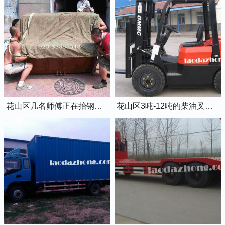
花山区几名师傅正在抬钢琴上楼
花山区3吨-12吨的柴油叉车出租