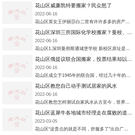
花山区威廉凯特要搬家？民众怒了
2022-06-16
花山区英女王伊丽莎白二世有许许多多的房产，遍布英国各地。而作为英女王的亲孙子、未来的英国国王，威廉王子自然也能享受到女王的房产。目前，威廉凯特以及三个孩子有两个经常居住的地点，一处是位于伦敦的肯辛顿宫，一处
花山区深圳三所国际化学校搬家？曼校、QSI、南山中英文搬走了
2022-06-16
花山区1.深圳曼彻斯通城堡学校 新校区原址是蛇口国际据悉，此次曼彻斯通城堡学校搬迁到蛇口新校区的开办与蛇口外籍人员子女学校（蛇口国际）有很大的关联。2021年，太子湾实验部就宣布在2022年正式并入蛇口外籍
花山区俄提议联合国搬家，投票结果却以惨败收场
2022-06-16
花山区成立于1945年的联合国，经过几十年的发展，如今拥有193个成员国。拥有如此众多会员国的联合国，可以说是世界上最具代表性的国际组织，也是世界上分量最重、有着较高话语权的国际组织。但以美国为首的西方国家
花山区教您自己动手测试居家的风水
2022-06-16
花山区教您怎样测试自家风水从古至今，世界各地的人们都在研究人在乾坤中的位置以及它们所形成的关系。通过探究季节转换、星象变化，并且在所观测到的自然规律的指导下，人们开始认识到居住在不同住宅中的人，其一生中的财
花山区蓝犀牛各地城市经理走在腐败的道路上
2023-03-05
花山区“这贵点的就是不同，舒服多了”出自广州运营邓经理的口中。2023年开年刚出来，三个司机（加盟蓝犀牛的个人队伍）便请广州经理去佛山娱乐场所大消费了一次，据知悉一晚消费达一万多，由三人平摊费用，燃鹅这样的