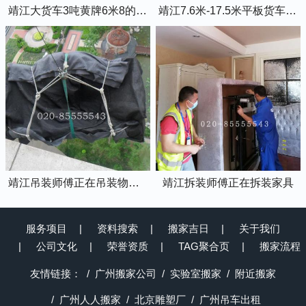
靖江大货车3吨黄牌6米8的厢式货车
靖江7.6米-17.5米平板货车出租
靖江吊装师傅正在吊装物品上楼
靖江拆装师傅正在拆装家具
服务项目
资料搜索
搬家吉日
关于我们
公司文化
荣誉资质
TAG聚合页
搬家流程
友情链接：
广州搬家公司
实验室搬家
附近搬家
广州人人搬家
北京雕塑厂
广州吊车出租