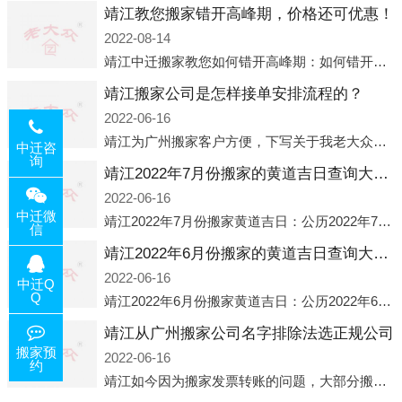
靖江教您搬家错开高峰期，价格还可优惠！
2022-08-14
靖江中迁搬家教您如何错开高峰期：如何错开高峰期搬家，中迁搬家做了一些电话数据统计和分析，发现市民中午2点左右访问网站的人是最多的，电话咨询是早上9点左右是最多的，预约搬家周六和周日是最多的，网上QQ微
靖江搬家公司是怎样接单安排流程的？
2022-06-16
靖江为广州搬家客户方便，下写关于我老大众搬家公司接单的流程，九条给搬家朋友参考，了解搬家公司工序，免去搬家时的没有准备好的工作，给您及时快速的搬好家。一．电话咨询：专人接待客户电话咨询，初步了解客户搬 家
中迁咨
询
靖江2022年7月份搬家的黄道吉日查询大全一览表哪天适合搬家好日子
2022-06-16
中迁微
靖江2022年7月份搬家黄道吉日：公历2022年7月6日 农历六月初八 星期三 冲虎(甲寅)公历2022年7月12日 农历六月十四 星期二 冲猴(庚申)公历2022年7月13日 农历六月十五 星期三 冲鸡
信
靖江2022年6月份搬家的黄道吉日查询大全一览表哪天适合搬家好日子
2022-06-16
中迁Q
Q
靖江2022年6月份搬家黄道吉日：公历2022年6月1日 农历五月初三 星期三 冲兔(己卯)公历2022年6月4日 农历五月初六 星期六 冲马(壬午)公历2022年6月8日 农历五月初十 星期三 冲狗(丙
靖江从广州搬家公司名字排除法选正规公司
搬家预
2022-06-16
约
靖江如今因为搬家发票转账的问题，大部分搬家公司都已经注册了营业执照，早5年前基本上所谓的搬家公司都是无注册状态也就是无照营业，由于企业注册量大增所以各种企业信息展示平台如雨后春笋般遍地开花，如：天眼查，企