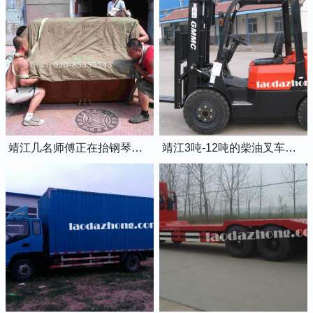
靖江几名师傅正在抬钢琴上楼
靖江3吨-12吨的柴油叉车出租