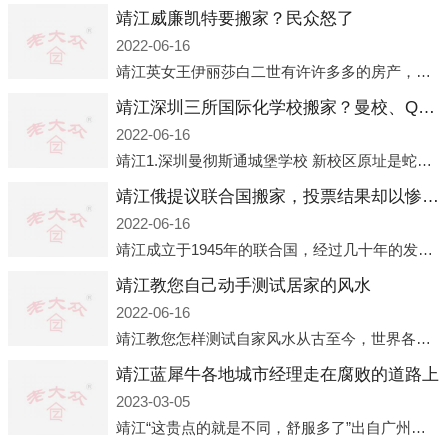
靖江威廉凯特要搬家？民众怒了
2022-06-16
靖江英女王伊丽莎白二世有许许多多的房产，遍布英国各地。而作为英女王的亲孙子、未来的英国国王，威廉王子自然也能享受到女王的房产。目前，威廉凯特以及三个孩子有两个经常居住的地点，一处是位于伦敦的肯辛顿宫，一处
靖江深圳三所国际化学校搬家？曼校、QSI、南山中英文搬走了
2022-06-16
靖江1.深圳曼彻斯通城堡学校 新校区原址是蛇口国际据悉，此次曼彻斯通城堡学校搬迁到蛇口新校区的开办与蛇口外籍人员子女学校（蛇口国际）有很大的关联。2021年，太子湾实验部就宣布在2022年正式并入蛇口外籍
靖江俄提议联合国搬家，投票结果却以惨败收场
2022-06-16
靖江成立于1945年的联合国，经过几十年的发展，如今拥有193个成员国。拥有如此众多会员国的联合国，可以说是世界上最具代表性的国际组织，也是世界上分量最重、有着较高话语权的国际组织。但以美国为首的西方国家
靖江教您自己动手测试居家的风水
2022-06-16
靖江教您怎样测试自家风水从古至今，世界各地的人们都在研究人在乾坤中的位置以及它们所形成的关系。通过探究季节转换、星象变化，并且在所观测到的自然规律的指导下，人们开始认识到居住在不同住宅中的人，其一生中的财
靖江蓝犀牛各地城市经理走在腐败的道路上
2023-03-05
靖江“这贵点的就是不同，舒服多了”出自广州运营邓经理的口中。2023年开年刚出来，三个司机（加盟蓝犀牛的个人队伍）便请广州经理去佛山娱乐场所大消费了一次，据知悉一晚消费达一万多，由三人平摊费用，燃鹅这样的