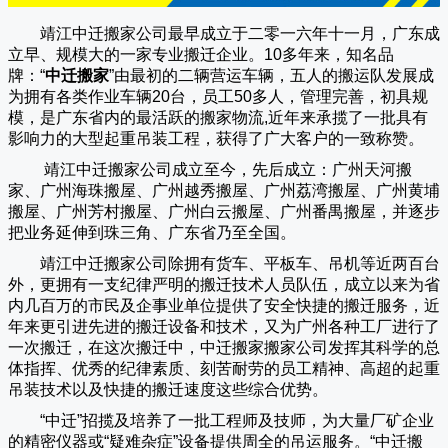
靖江中迁搬家公司
最早成立于二零一六年十一月，广东成
立早、规模大的一家专业搬迁企业。10多年来，知名品
牌：“
中迁搬家
”由最初的二辆营运车辆，五人的搬运队发展成
为拥有各类作业车辆20台，员工50多人，管理完善，初具规
模，是广东省内的最活跃的搬家物流,近年来承揽了一批具有
影响力的大型起重吊装工程，获得了广大客户的一致称赞。
靖江中迁搬家
公司成立至今，先后成立：广州天河搬
家、广州海珠搬屋、广州越秀搬屋、广州荔湾搬屋、广州黄埔
搬屋、广州芳村搬屋、广州白云搬屋、广州番禺搬屋，并逐步
把业务延伸到珠三角、广东省乃至全国。
靖江中迁搬家
公司除拥有货车、平板车、吊机等近两百台
外，更拥有一支纪律严明的搬迁技术人员队伍，成立以来为省
内几百万的市民及企事业单位提供了安全快捷的搬迁服务，近
年来更引进先进的搬迁设备和技术，又为广州各种工厂进行了
一次搬迁，在这次搬迁中，
中迁搬家
搬家公司发挥其科学的总
体指挥、优秀的纪律素质、刻苦耐劳的员工精神、高超的起重
吊装技术以及快捷的搬迁速度这些综合优势。
“
中迁
”招揽及培养了一批工程师及技师，为大量厂矿企业
的精密仪器或“疑难杂症”设备提供周全的吊运服务。“
中迁搬