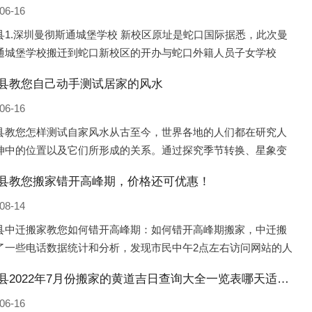
06-16
县1.深圳曼彻斯通城堡学校 新校区原址是蛇口国际据悉，此次曼
通城堡学校搬迁到蛇口新校区的开办与蛇口外籍人员子女学校
口国际）有很大的关联。2021年，太子湾实验部就宣布在2022年
县教您自己动手测试居家的风水
并入蛇口外籍
06-16
县教您怎样测试自家风水从古至今，世界各地的人们都在研究人
坤中的位置以及它们所形成的关系。通过探究季节转换、星象变
并且在所观测到的自然规律的指导下，人们开始认识到居住在不
县教您搬家错开高峰期，价格还可优惠！
宅中的人，其一生中的财
08-14
县中迁搬家教您如何错开高峰期：如何错开高峰期搬家，中迁搬
了一些电话数据统计和分析，发现市民中午2点左右访问网站的人
多的，电话咨询是早上9点左右是最多的，预约搬家周六和周日是
宁海县2022年7月份搬家的黄道吉日查询大全一览表哪天适合搬家好日子
的，网上QQ微
06-16