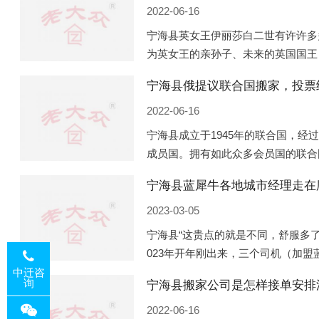
2022-06-16
宁海县英女王伊丽莎白二世有许许多
为英女王的亲孙子、未来的英国国王
的房产。目前，威廉凯特以及三个孩
宁海县俄提议联合国搬家，投票
是位于伦敦的肯辛顿宫，一处
2022-06-16
宁海县成立于1945年的联合国，经
成员国。拥有如此众多会员国的联合
的国际组织，也是世界上分量最重、
宁海县蓝犀牛各地城市经理走在
以美国为首的西方国家
2023-03-05
宁海县“这贵点的就是不同，舒服多了
023年开年刚出来，三个司机（加
理去佛山娱乐场所大消费了一次，据
中迁咨
询
宁海县搬家公司是怎样接单安排
平摊费用，燃鹅这样的
2022-06-16