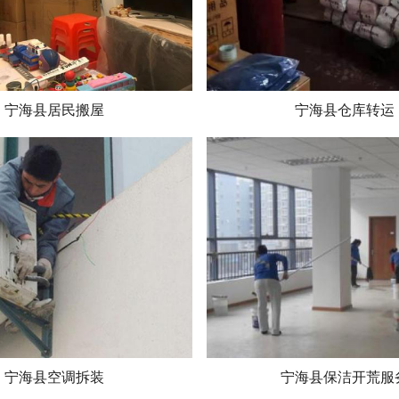
宁海县居民搬屋
宁海县仓库转运
宁海县空调拆装
宁海县保洁开荒服