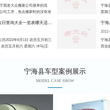
于我老大众搬家公司接单的流
宁海县
公司工序，免去搬家时的没有准
星期三
。一．电话咨询：专人接待客户
申)公
宁海县2022年6月份搬家的黄道吉日查询大全一览表哪天适合搬家好日子
宁海
2022-
历2022年6月1日 农历五月初三
宁海
日 农历五月初六 星期六 冲马(壬
营业
 星期三 冲狗(丙
营业
遍地
宁海县车型案例展示
MODEL CASE SHOW