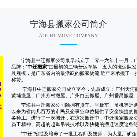
宁海县搬家公司简介
AOUBT MOVE COMPANY
宁海县中迁搬家公司
最早成立于二零一六年十一月，
品牌：“
中迁搬家
”由最初的二辆营运车辆，五人的搬运队发
具规模，是广东省内的最活跃的搬家物流,近年来承揽了一
称赞。
宁海县中迁搬家
公司成立至今，先后成立：广州天河
黄埔搬屋、广州芳村搬屋、广州白云搬屋、广州番禺搬屋
宁海县中迁搬家
公司除拥有货车、平板车、吊机等近
以来为省内几百万的市民及企事业单位提供了安全快捷的
各种工厂进行了一次搬迁，在这次搬迁中，
中迁搬家
搬家
员工精神、高超的起重吊装技术以及快捷的搬迁速度这些
“
中迁
”招揽及培养了一批工程师及技师，为大量厂矿企