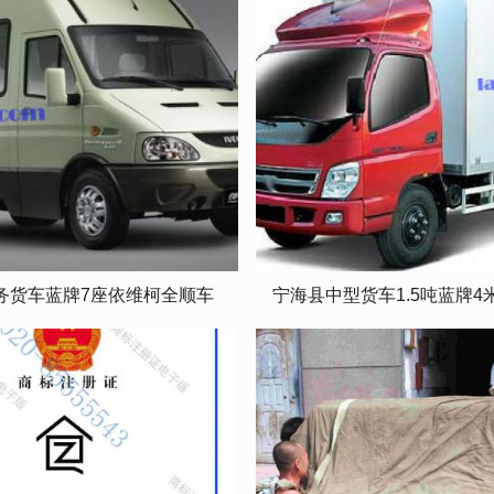
务货车蓝牌7座依维柯全顺车
宁海县中型货车1.5吨蓝牌4