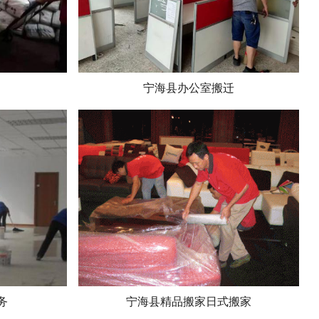
宁海县办公室搬迁
务
宁海县精品搬家日式搬家