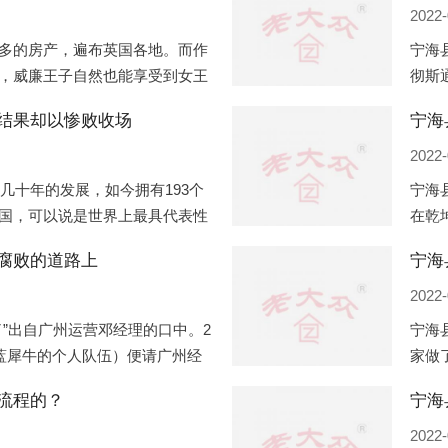
2022-
多的房产，遍布英国各地。而作
宁海
，威廉王子自然也能享受到女王
彻斯
子有两个经常居住的地点，一处
（蛇
结果却以惨败收场
宁海
正式
2022-
过几十年的发展，如今拥有193个
宁海
国，可以说是世界上最具代表性
在乾
有着较高话语权的国际组织。但
化，
腐败的道路上
宁海
同住
2022-
”出自广州运营邓经理的口中。2
宁海
盟蓝犀牛的个人队伍）便请广州经
家做
知悉一晚消费达一万多，由三人
是最
流程的？
最多
2022-