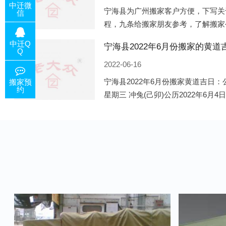
中迁微
宁海县为广州搬家客户方便，下写关
信
程，九条给搬家朋友参考，了解搬家
备好的工作，给您及时快速的搬好家
中迁Q
电话咨询，初步了解客户搬 家
Q
2022-06-16
宁海县2022年6月份搬家黄道吉日：公
搬家预
约
星期三 冲兔(己卯)公历2022年6月4
午)公历2022年6月8日 农历五月初十