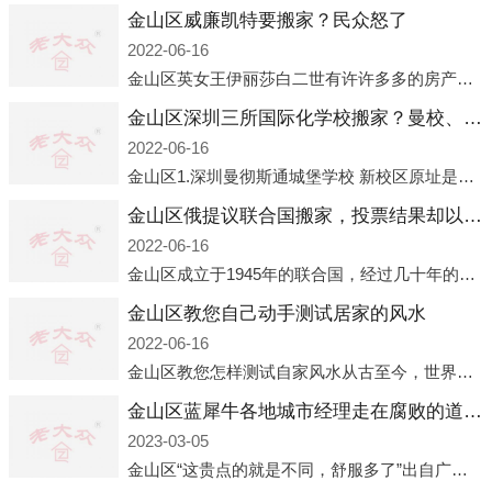
金山区威廉凯特要搬家？民众怒了
2022-06-16
金山区英女王伊丽莎白二世有许许多多的房产，遍布英国各地。而作为英女王的亲孙子、未来的英国国王，威廉王子自然也能享受到女王的房产。目前，威廉凯特以及三个孩子有两个经常居住的地点，一处是位于伦敦的肯辛顿宫，一处
金山区深圳三所国际化学校搬家？曼校、QSI、南山中英文搬走了
2022-06-16
金山区1.深圳曼彻斯通城堡学校 新校区原址是蛇口国际据悉，此次曼彻斯通城堡学校搬迁到蛇口新校区的开办与蛇口外籍人员子女学校（蛇口国际）有很大的关联。2021年，太子湾实验部就宣布在2022年正式并入蛇口外籍
金山区俄提议联合国搬家，投票结果却以惨败收场
2022-06-16
金山区成立于1945年的联合国，经过几十年的发展，如今拥有193个成员国。拥有如此众多会员国的联合国，可以说是世界上最具代表性的国际组织，也是世界上分量最重、有着较高话语权的国际组织。但以美国为首的西方国家
金山区教您自己动手测试居家的风水
2022-06-16
金山区教您怎样测试自家风水从古至今，世界各地的人们都在研究人在乾坤中的位置以及它们所形成的关系。通过探究季节转换、星象变化，并且在所观测到的自然规律的指导下，人们开始认识到居住在不同住宅中的人，其一生中的财
金山区蓝犀牛各地城市经理走在腐败的道路上
2023-03-05
金山区“这贵点的就是不同，舒服多了”出自广州运营邓经理的口中。2023年开年刚出来，三个司机（加盟蓝犀牛的个人队伍）便请广州经理去佛山娱乐场所大消费了一次，据知悉一晚消费达一万多，由三人平摊费用，燃鹅这样的