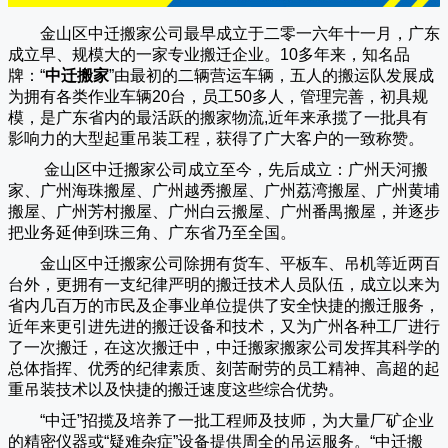
金山区中迁搬家公司
最早成立于二零一六年十一月，广东
成立早、规模大的一家专业搬迁企业。10多年来，知名品
牌：“
中迁搬家
”由最初的二辆营运车辆，五人的搬运队发展成
为拥有各类作业车辆20台，员工50多人，管理完善，初具规
模，是广东省内的最活跃的搬家物流,近年来承揽了一批具有
影响力的大型起重吊装工程，获得了广大客户的一致称赞。
金山区中迁搬家
公司成立至今，先后成立：广州天河搬
家、广州海珠搬屋、广州越秀搬屋、广州荔湾搬屋、广州黄埔
搬屋、广州芳村搬屋、广州白云搬屋、广州番禺搬屋，并逐步
把业务延伸到珠三角、广东省乃至全国。
金山区中迁搬家
公司除拥有货车、平板车、吊机等近两百
台外，更拥有一支纪律严明的搬迁技术人员队伍，成立以来为
省内几百万的市民及企事业单位提供了安全快捷的搬迁服务，
近年来更引进先进的搬迁设备和技术，又为广州各种工厂进行
了一次搬迁，在这次搬迁中，
中迁搬家
搬家公司发挥其科学的
总体指挥、优秀的纪律素质、刻苦耐劳的员工精神、高超的起
重吊装技术以及快捷的搬迁速度这些综合优势。
“
中迁
”招揽及培养了一批工程师及技师，为大量厂矿企业
的精密仪器或“疑难杂症”设备提供周全的吊运服务。“
中迁搬