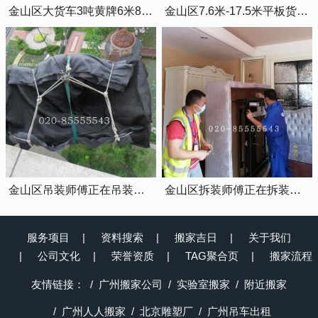
金山区大货车3吨黄牌6米8的厢式货车
金山区7.6米-17.5米平板货车出租
金山区吊装师傅正在吊装物品上楼
金山区拆装师傅正在拆装家具
服务项目
资料搜索
搬家吉日
关于我们
公司文化
荣誉资质
TAG聚合页
搬家流程
友情链接：
广州搬家公司
实验室搬家
附近搬家
广州人人搬家
北京雕塑厂
广州吊车出租