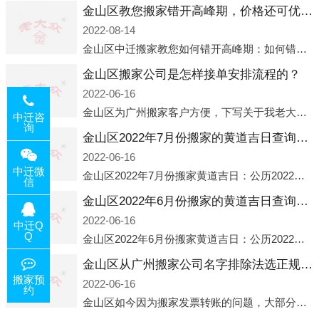
金山区教您搬家错开高峰期，价格还可优惠！
2022-08-14
金山区中迁搬家教您如何错开高峰期：如何错开高峰期搬家，中迁搬家做了一些电话数据统计和分析，发现市民中午2点左右访问网站的人是最多的，电话咨询是早上9点左右是最多的，预约搬家周六和周日是最多的，网上QQ微
金山区搬家公司是怎样接单安排流程的？
2022-06-16
金山区为广州搬家客户方便，下写关于我老大众搬家公司接单的流程，九条给搬家朋友参考，了解搬家公司工序，免去搬家时的没有准备好的工作，给您及时快速的搬好家。一．电话咨询：专人接待客户电话咨询，初步了解客户搬 家
中迁咨
询
金山区2022年7月份搬家的黄道吉日查询大全一览表哪天适合搬家好日子
2022-06-16
中迁微
金山区2022年7月份搬家黄道吉日：公历2022年7月6日 农历六月初八 星期三 冲虎(甲寅)公历2022年7月12日 农历六月十四 星期二 冲猴(庚申)公历2022年7月13日 农历六月十五 星期三 冲鸡
信
金山区2022年6月份搬家的黄道吉日查询大全一览表哪天适合搬家好日子
2022-06-16
中迁Q
Q
金山区2022年6月份搬家黄道吉日：公历2022年6月1日 农历五月初三 星期三 冲兔(己卯)公历2022年6月4日 农历五月初六 星期六 冲马(壬午)公历2022年6月8日 农历五月初十 星期三 冲狗(丙
金山区从广州搬家公司名字排除法选正规公司
搬家预
2022-06-16
约
金山区如今因为搬家发票转账的问题，大部分搬家公司都已经注册了营业执照，早5年前基本上所谓的搬家公司都是无注册状态也就是无照营业，由于企业注册量大增所以各种企业信息展示平台如雨后春笋般遍地开花，如：天眼查，企