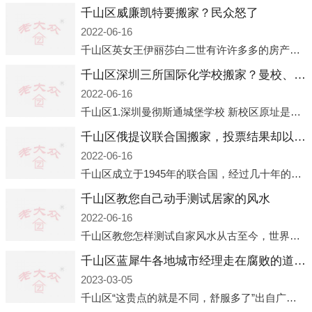
千山区威廉凯特要搬家？民众怒了
2022-06-16
千山区英女王伊丽莎白二世有许许多多的房产，遍布英国各地。而作为英女王的亲孙子、未来的英国国王，威廉王子自然也能享受到女王的房产。目前，威廉凯特以及三个孩子有两个经常居住的地点，一处是位于伦敦的肯辛顿宫，一处
千山区深圳三所国际化学校搬家？曼校、QSI、南山中英文搬走了
2022-06-16
千山区1.深圳曼彻斯通城堡学校 新校区原址是蛇口国际据悉，此次曼彻斯通城堡学校搬迁到蛇口新校区的开办与蛇口外籍人员子女学校（蛇口国际）有很大的关联。2021年，太子湾实验部就宣布在2022年正式并入蛇口外籍
千山区俄提议联合国搬家，投票结果却以惨败收场
2022-06-16
千山区成立于1945年的联合国，经过几十年的发展，如今拥有193个成员国。拥有如此众多会员国的联合国，可以说是世界上最具代表性的国际组织，也是世界上分量最重、有着较高话语权的国际组织。但以美国为首的西方国家
千山区教您自己动手测试居家的风水
2022-06-16
千山区教您怎样测试自家风水从古至今，世界各地的人们都在研究人在乾坤中的位置以及它们所形成的关系。通过探究季节转换、星象变化，并且在所观测到的自然规律的指导下，人们开始认识到居住在不同住宅中的人，其一生中的财
千山区蓝犀牛各地城市经理走在腐败的道路上
2023-03-05
千山区“这贵点的就是不同，舒服多了”出自广州运营邓经理的口中。2023年开年刚出来，三个司机（加盟蓝犀牛的个人队伍）便请广州经理去佛山娱乐场所大消费了一次，据知悉一晚消费达一万多，由三人平摊费用，燃鹅这样的