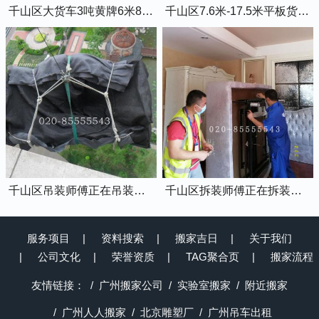
千山区大货车3吨黄牌6米8的厢式货车
千山区7.6米-17.5米平板货车出租
千山区吊装师傅正在吊装物品上楼
千山区拆装师傅正在拆装家具
服务项目
资料搜索
搬家吉日
关于我们
公司文化
荣誉资质
TAG聚合页
搬家流程
友情链接：
广州搬家公司
实验室搬家
附近搬家
广州人人搬家
北京雕塑厂
广州吊车出租