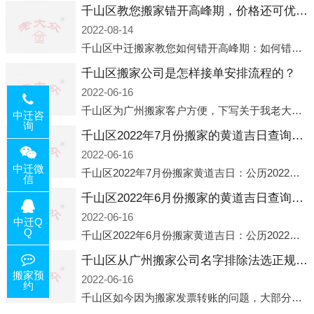
千山区教您搬家错开高峰期，价格还可优惠！
2022-08-14
千山区中迁搬家教您如何错开高峰期：如何错开高峰期搬家，中迁搬家做了一些电话数据统计和分析，发现市民中午2点左右访问网站的人是最多的，电话咨询是早上9点左右是最多的，预约搬家周六和周日是最多的，网上QQ微
千山区搬家公司是怎样接单安排流程的？
2022-06-16
千山区为广州搬家客户方便，下写关于我老大众搬家公司接单的流程，九条给搬家朋友参考，了解搬家公司工序，免去搬家时的没有准备好的工作，给您及时快速的搬好家。一．电话咨询：专人接待客户电话咨询，初步了解客户搬 家
中迁咨
询
千山区2022年7月份搬家的黄道吉日查询大全一览表哪天适合搬家好日子
2022-06-16
中迁微
千山区2022年7月份搬家黄道吉日：公历2022年7月6日 农历六月初八 星期三 冲虎(甲寅)公历2022年7月12日 农历六月十四 星期二 冲猴(庚申)公历2022年7月13日 农历六月十五 星期三 冲鸡
信
千山区2022年6月份搬家的黄道吉日查询大全一览表哪天适合搬家好日子
2022-06-16
中迁Q
Q
千山区2022年6月份搬家黄道吉日：公历2022年6月1日 农历五月初三 星期三 冲兔(己卯)公历2022年6月4日 农历五月初六 星期六 冲马(壬午)公历2022年6月8日 农历五月初十 星期三 冲狗(丙
千山区从广州搬家公司名字排除法选正规公司
搬家预
2022-06-16
约
千山区如今因为搬家发票转账的问题，大部分搬家公司都已经注册了营业执照，早5年前基本上所谓的搬家公司都是无注册状态也就是无照营业，由于企业注册量大增所以各种企业信息展示平台如雨后春笋般遍地开花，如：天眼查，企