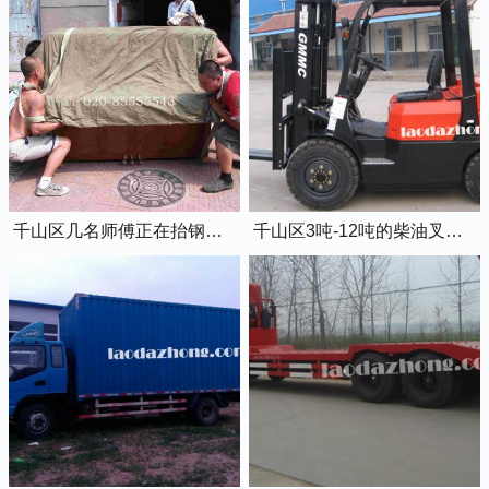
千山区几名师傅正在抬钢琴上楼
千山区3吨-12吨的柴油叉车出租