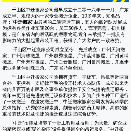
千山区中迁搬家公司
最早成立于二零一六年十一月，广东
成立早、规模大的一家专业搬迁企业。10多年来，知名品
牌：“
中迁搬家
”由最初的二辆营运车辆，五人的搬运队发展成
为拥有各类作业车辆20台，员工50多人，管理完善，初具规
模，是广东省内的最活跃的搬家物流,近年来承揽了一批具有
影响力的大型起重吊装工程，获得了广大客户的一致称赞。
千山区中迁搬家
公司成立至今，先后成立：广州天河搬
家、广州海珠搬屋、广州越秀搬屋、广州荔湾搬屋、广州黄埔
搬屋、广州芳村搬屋、广州白云搬屋、广州番禺搬屋，并逐步
把业务延伸到珠三角、广东省乃至全国。
千山区中迁搬家
公司除拥有货车、平板车、吊机等近两百
台外，更拥有一支纪律严明的搬迁技术人员队伍，成立以来为
省内几百万的市民及企事业单位提供了安全快捷的搬迁服务，
近年来更引进先进的搬迁设备和技术，又为广州各种工厂进行
了一次搬迁，在这次搬迁中，
中迁搬家
搬家公司发挥其科学的
总体指挥、优秀的纪律素质、刻苦耐劳的员工精神、高超的起
重吊装技术以及快捷的搬迁速度这些综合优势。
“
中迁
”招揽及培养了一批工程师及技师，为大量厂矿企业
的精密仪器或“疑难杂症”设备提供周全的吊运服务。“
中迁搬