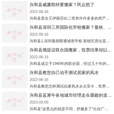
兴和县威廉凯特要搬家？民众怒了
2022-06-16
兴和县英女王伊丽莎白二世有许许多多的房产，遍布英国各地。而作为英女王的亲孙子、未来的英国国王，威廉王子自然也能享受到女王的房产。目前，威廉凯特以及三个孩子有两个经常居住的地点，一处是位于伦敦的肯辛顿宫，一处
兴和县深圳三所国际化学校搬家？曼校、QSI、南山中英文搬走了
2022-06-16
兴和县1.深圳曼彻斯通城堡学校 新校区原址是蛇口国际据悉，此次曼彻斯通城堡学校搬迁到蛇口新校区的开办与蛇口外籍人员子女学校（蛇口国际）有很大的关联。2021年，太子湾实验部就宣布在2022年正式并入蛇口外籍
兴和县俄提议联合国搬家，投票结果却以惨败收场
2022-06-16
兴和县成立于1945年的联合国，经过几十年的发展，如今拥有193个成员国。拥有如此众多会员国的联合国，可以说是世界上最具代表性的国际组织，也是世界上分量最重、有着较高话语权的国际组织。但以美国为首的西方国家
兴和县教您自己动手测试居家的风水
2022-06-16
兴和县教您怎样测试自家风水从古至今，世界各地的人们都在研究人在乾坤中的位置以及它们所形成的关系。通过探究季节转换、星象变化，并且在所观测到的自然规律的指导下，人们开始认识到居住在不同住宅中的人，其一生中的财
兴和县蓝犀牛各地城市经理走在腐败的道路上
2023-03-05
兴和县“这贵点的就是不同，舒服多了”出自广州运营邓经理的口中。2023年开年刚出来，三个司机（加盟蓝犀牛的个人队伍）便请广州经理去佛山娱乐场所大消费了一次，据知悉一晚消费达一万多，由三人平摊费用，燃鹅这样的