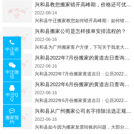
兴和县教您搬家错开高峰期，价格还可优惠！
2022-08-14
兴和县中迁搬家教您如何错开高峰期：如何错开高峰期搬家，中迁搬家做了一些电话数据统计和分析，发现市民中午2点左右访问网站的人是最多的，电话咨询是早上9点左右是最多的，预约搬家周六和周日是最多的，网上QQ微
兴和县搬家公司是怎样接单安排流程的？
2022-06-16
兴和县为广州搬家客户方便，下写关于我老大众搬家公司接单的流程，九条给搬家朋友参考，了解搬家公司工序，免去搬家时的没有准备好的工作，给您及时快速的搬好家。一．电话咨询：专人接待客户电话咨询，初步了解客户搬 家
中迁咨
询
兴和县2022年7月份搬家的黄道吉日查询大全一览表哪天适合搬家好日子
2022-06-16
中迁微
兴和县2022年7月份搬家黄道吉日：公历2022年7月6日 农历六月初八 星期三 冲虎(甲寅)公历2022年7月12日 农历六月十四 星期二 冲猴(庚申)公历2022年7月13日 农历六月十五 星期三 冲鸡
信
兴和县2022年6月份搬家的黄道吉日查询大全一览表哪天适合搬家好日子
2022-06-16
中迁Q
Q
兴和县2022年6月份搬家黄道吉日：公历2022年6月1日 农历五月初三 星期三 冲兔(己卯)公历2022年6月4日 农历五月初六 星期六 冲马(壬午)公历2022年6月8日 农历五月初十 星期三 冲狗(丙
兴和县从广州搬家公司名字排除法选正规公司
搬家预
2022-06-16
约
兴和县如今因为搬家发票转账的问题，大部分搬家公司都已经注册了营业执照，早5年前基本上所谓的搬家公司都是无注册状态也就是无照营业，由于企业注册量大增所以各种企业信息展示平台如雨后春笋般遍地开花，如：天眼查，企