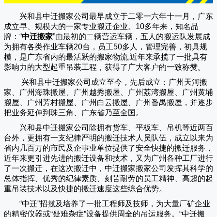
兴和县中迁搬家公司
最早成立于二零一六年十一月，广东
成立早、规模大的一家专业搬迁企业。10多年来，知名品
牌：“
中迁搬家
”由最初的二辆营运车辆，五人的搬运队发展成
为拥有各类作业车辆20台，员工50多人，管理完善，初具规
模，是广东省内的最活跃的搬家物流,近年来承揽了一批具有
影响力的大型起重吊装工程，获得了广大客户的一致称赞。
兴和县中迁搬家
公司成立至今，先后成立：广州天河搬
家、广州海珠搬屋、广州越秀搬屋、广州荔湾搬屋、广州黄埔
搬屋、广州芳村搬屋、广州白云搬屋、广州番禺搬屋，并逐步
把业务延伸到珠三角、广东省乃至全国。
兴和县中迁搬家
公司除拥有货车、平板车、吊机等近两百
台外，更拥有一支纪律严明的搬迁技术人员队伍，成立以来为
省内几百万的市民及企事业单位提供了安全快捷的搬迁服务，
近年来更引进先进的搬迁设备和技术，又为广州各种工厂进行
了一次搬迁，在这次搬迁中，
中迁搬家
搬家公司发挥其科学的
总体指挥、优秀的纪律素质、刻苦耐劳的员工精神、高超的起
重吊装技术以及快捷的搬迁速度这些综合优势。
“
中迁
”招揽及培养了一批工程师及技师，为大量厂矿企业
的精密仪器或“疑难杂症”设备提供周全的吊运服务。“
中迁搬