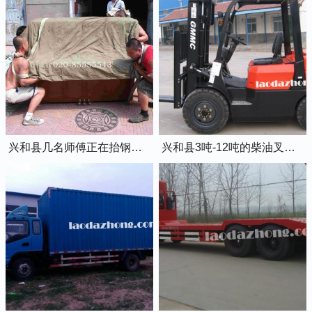
兴和县几名师傅正在抬钢琴上楼
兴和县3吨-12吨的柴油叉车出租