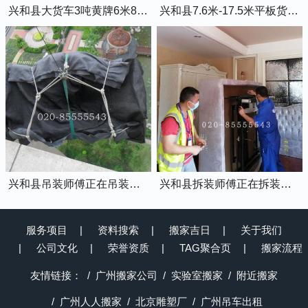
兴和县大货车3吨黄牌6米8的厢式货车
兴和县7.6米-17.5米平板货车出租
兴和县吊装师傅正在吊装物品上楼
兴和县拆装师傅正在拆装家具
服务项目
资料搜索
搬家吉日
关于我们
公司文化
荣誉资质
TAG聚合页
搬家流程
友情链接：
广州搬家公司
实验室搬家
附近搬家
广州人人搬家
北京雕塑厂
广州吊车出租