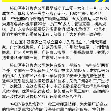
松山区中迁搬家公司
最早成立于二零一六年十一月，广东
成立早、规模大的一家专业搬迁企业。10多年来，知名品
牌：“
中迁搬家
”由最初的二辆营运车辆，五人的搬运队发展成
为拥有各类作业车辆20台，员工50多人，管理完善，初具规
模，是广东省内的最活跃的搬家物流,近年来承揽了一批具有
影响力的大型起重吊装工程，获得了广大客户的一致称赞。
松山区中迁搬家
公司成立至今，先后成立：广州天河搬
家、广州海珠搬屋、广州越秀搬屋、广州荔湾搬屋、广州黄埔
搬屋、广州芳村搬屋、广州白云搬屋、广州番禺搬屋，并逐步
把业务延伸到珠三角、广东省乃至全国。
松山区中迁搬家
公司除拥有货车、平板车、吊机等近两百
台外，更拥有一支纪律严明的搬迁技术人员队伍，成立以来为
省内几百万的市民及企事业单位提供了安全快捷的搬迁服务，
近年来更引进先进的搬迁设备和技术，又为广州各种工厂进行
了一次搬迁，在这次搬迁中，
中迁搬家
搬家公司发挥其科学的
总体指挥、优秀的纪律素质、刻苦耐劳的员工精神、高超的起
重吊装技术以及快捷的搬迁速度这些综合优势。
“
中迁
”招揽及培养了一批工程师及技师，为大量厂矿企业
的精密仪器或“疑难杂症”设备提供周全的吊运服务。“
中迁搬