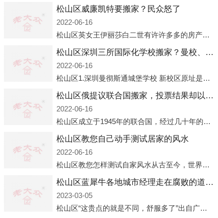
松山区威廉凯特要搬家？民众怒了
2022-06-16
松山区英女王伊丽莎白二世有许许多多的房产，遍布英国各地。而作为英女王的亲孙子、未来的英国国王，威廉王子自然也能享受到女王的房产。目前，威廉凯特以及三个孩子有两个经常居住的地点，一处是位于伦敦的肯辛顿宫，一处
松山区深圳三所国际化学校搬家？曼校、QSI、南山中英文搬走了
2022-06-16
松山区1.深圳曼彻斯通城堡学校 新校区原址是蛇口国际据悉，此次曼彻斯通城堡学校搬迁到蛇口新校区的开办与蛇口外籍人员子女学校（蛇口国际）有很大的关联。2021年，太子湾实验部就宣布在2022年正式并入蛇口外籍
松山区俄提议联合国搬家，投票结果却以惨败收场
2022-06-16
松山区成立于1945年的联合国，经过几十年的发展，如今拥有193个成员国。拥有如此众多会员国的联合国，可以说是世界上最具代表性的国际组织，也是世界上分量最重、有着较高话语权的国际组织。但以美国为首的西方国家
松山区教您自己动手测试居家的风水
2022-06-16
松山区教您怎样测试自家风水从古至今，世界各地的人们都在研究人在乾坤中的位置以及它们所形成的关系。通过探究季节转换、星象变化，并且在所观测到的自然规律的指导下，人们开始认识到居住在不同住宅中的人，其一生中的财
松山区蓝犀牛各地城市经理走在腐败的道路上
2023-03-05
松山区“这贵点的就是不同，舒服多了”出自广州运营邓经理的口中。2023年开年刚出来，三个司机（加盟蓝犀牛的个人队伍）便请广州经理去佛山娱乐场所大消费了一次，据知悉一晚消费达一万多，由三人平摊费用，燃鹅这样的