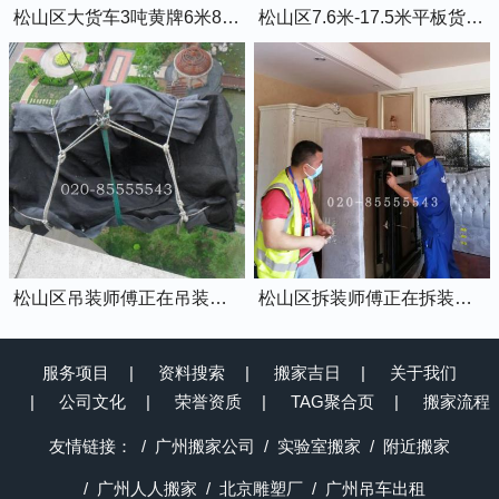
松山区大货车3吨黄牌6米8的厢式货车
松山区7.6米-17.5米平板货车出租
松山区吊装师傅正在吊装物品上楼
松山区拆装师傅正在拆装家具
服务项目
资料搜索
搬家吉日
关于我们
公司文化
荣誉资质
TAG聚合页
搬家流程
友情链接：
广州搬家公司
实验室搬家
附近搬家
广州人人搬家
北京雕塑厂
广州吊车出租