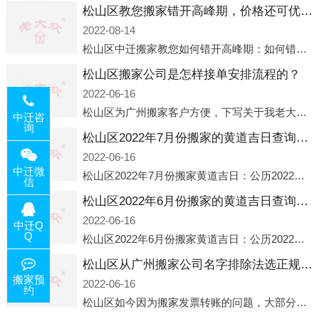
松山区教您搬家错开高峰期，价格还可优惠！
2022-08-14
松山区中迁搬家教您如何错开高峰期：如何错开高峰期搬家，中迁搬家做了一些电话数据统计和分析，发现市民中午2点左右访问网站的人是最多的，电话咨询是早上9点左右是最多的，预约搬家周六和周日是最多的，网上QQ微
松山区搬家公司是怎样接单安排流程的？
2022-06-16
松山区为广州搬家客户方便，下写关于我老大众搬家公司接单的流程，九条给搬家朋友参考，了解搬家公司工序，免去搬家时的没有准备好的工作，给您及时快速的搬好家。一．电话咨询：专人接待客户电话咨询，初步了解客户搬 家
中迁咨
询
松山区2022年7月份搬家的黄道吉日查询大全一览表哪天适合搬家好日子
2022-06-16
中迁微
松山区2022年7月份搬家黄道吉日：公历2022年7月6日 农历六月初八 星期三 冲虎(甲寅)公历2022年7月12日 农历六月十四 星期二 冲猴(庚申)公历2022年7月13日 农历六月十五 星期三 冲鸡
信
松山区2022年6月份搬家的黄道吉日查询大全一览表哪天适合搬家好日子
2022-06-16
中迁Q
Q
松山区2022年6月份搬家黄道吉日：公历2022年6月1日 农历五月初三 星期三 冲兔(己卯)公历2022年6月4日 农历五月初六 星期六 冲马(壬午)公历2022年6月8日 农历五月初十 星期三 冲狗(丙
松山区从广州搬家公司名字排除法选正规公司
搬家预
2022-06-16
约
松山区如今因为搬家发票转账的问题，大部分搬家公司都已经注册了营业执照，早5年前基本上所谓的搬家公司都是无注册状态也就是无照营业，由于企业注册量大增所以各种企业信息展示平台如雨后春笋般遍地开花，如：天眼查，企