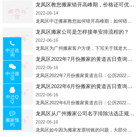
龙凤区教您搬家错开高峰期，价格还可优惠！
2022-08-14
龙凤区中迁搬家教您如何错开高峰期：如何错开高峰期搬家，中迁搬家做了一些电话数据统计和分析，发现市民中午2点左右访问网站的人是最多的，电话咨询是早上9点左右是最多的，预约搬家周六和周日是最多的，网上QQ微
龙凤区搬家公司是怎样接单安排流程的？
2022-06-16
龙凤区为广州搬家客户方便，下写关于我老大众搬家公司接单的流程，九条给搬家朋友参考，了解搬家公司工序，免去搬家时的没有准备好的工作，给您及时快速的搬好家。一．电话咨询：专人接待客户电话咨询，初步了解客户搬 家
中迁咨
询
龙凤区2022年7月份搬家的黄道吉日查询大全一览表哪天适合搬家好日子
2022-06-16
中迁微
龙凤区2022年7月份搬家黄道吉日：公历2022年7月6日 农历六月初八 星期三 冲虎(甲寅)公历2022年7月12日 农历六月十四 星期二 冲猴(庚申)公历2022年7月13日 农历六月十五 星期三 冲鸡
信
龙凤区2022年6月份搬家的黄道吉日查询大全一览表哪天适合搬家好日子
2022-06-16
中迁Q
Q
龙凤区2022年6月份搬家黄道吉日：公历2022年6月1日 农历五月初三 星期三 冲兔(己卯)公历2022年6月4日 农历五月初六 星期六 冲马(壬午)公历2022年6月8日 农历五月初十 星期三 冲狗(丙
龙凤区从广州搬家公司名字排除法选正规公司
搬家预
2022-06-16
约
龙凤区如今因为搬家发票转账的问题，大部分搬家公司都已经注册了营业执照，早5年前基本上所谓的搬家公司都是无注册状态也就是无照营业，由于企业注册量大增所以各种企业信息展示平台如雨后春笋般遍地开花，如：天眼查，企