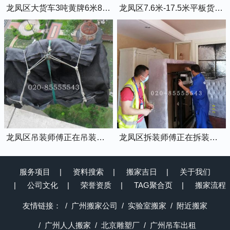
龙凤区大货车3吨黄牌6米8的厢式货车
龙凤区7.6米-17.5米平板货车出租
龙凤区吊装师傅正在吊装物品上楼
龙凤区拆装师傅正在拆装家具
服务项目
资料搜索
搬家吉日
关于我们
公司文化
荣誉资质
TAG聚合页
搬家流程
友情链接：
广州搬家公司
实验室搬家
附近搬家
广州人人搬家
北京雕塑厂
广州吊车出租