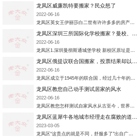
龙凤区威廉凯特要搬家？民众怒了
2022-06-16
龙凤区英女王伊丽莎白二世有许许多多的房产，遍布英国各地。而作为英女王的亲孙子、未来的英国国王，威廉王子自然也能享受到女王的房产。目前，威廉凯特以及三个孩子有两个经常居住的地点，一处是位于伦敦的肯辛顿宫，一处
龙凤区深圳三所国际化学校搬家？曼校、QSI、南山中英文搬走了
2022-06-16
龙凤区1.深圳曼彻斯通城堡学校 新校区原址是蛇口国际据悉，此次曼彻斯通城堡学校搬迁到蛇口新校区的开办与蛇口外籍人员子女学校（蛇口国际）有很大的关联。2021年，太子湾实验部就宣布在2022年正式并入蛇口外籍
龙凤区俄提议联合国搬家，投票结果却以惨败收场
2022-06-16
龙凤区成立于1945年的联合国，经过几十年的发展，如今拥有193个成员国。拥有如此众多会员国的联合国，可以说是世界上最具代表性的国际组织，也是世界上分量最重、有着较高话语权的国际组织。但以美国为首的西方国家
龙凤区教您自己动手测试居家的风水
2022-06-16
龙凤区教您怎样测试自家风水从古至今，世界各地的人们都在研究人在乾坤中的位置以及它们所形成的关系。通过探究季节转换、星象变化，并且在所观测到的自然规律的指导下，人们开始认识到居住在不同住宅中的人，其一生中的财
龙凤区蓝犀牛各地城市经理走在腐败的道路上
2023-03-05
龙凤区“这贵点的就是不同，舒服多了”出自广州运营邓经理的口中。2023年开年刚出来，三个司机（加盟蓝犀牛的个人队伍）便请广州经理去佛山娱乐场所大消费了一次，据知悉一晚消费达一万多，由三人平摊费用，燃鹅这样的