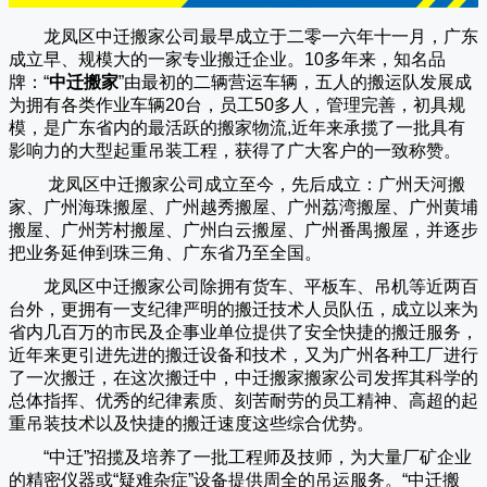
龙凤区中迁搬家公司
最早成立于二零一六年十一月，广东
成立早、规模大的一家专业搬迁企业。10多年来，知名品
牌：“
中迁搬家
”由最初的二辆营运车辆，五人的搬运队发展成
为拥有各类作业车辆20台，员工50多人，管理完善，初具规
模，是广东省内的最活跃的搬家物流,近年来承揽了一批具有
影响力的大型起重吊装工程，获得了广大客户的一致称赞。
龙凤区中迁搬家
公司成立至今，先后成立：广州天河搬
家、广州海珠搬屋、广州越秀搬屋、广州荔湾搬屋、广州黄埔
搬屋、广州芳村搬屋、广州白云搬屋、广州番禺搬屋，并逐步
把业务延伸到珠三角、广东省乃至全国。
龙凤区中迁搬家
公司除拥有货车、平板车、吊机等近两百
台外，更拥有一支纪律严明的搬迁技术人员队伍，成立以来为
省内几百万的市民及企事业单位提供了安全快捷的搬迁服务，
近年来更引进先进的搬迁设备和技术，又为广州各种工厂进行
了一次搬迁，在这次搬迁中，
中迁搬家
搬家公司发挥其科学的
总体指挥、优秀的纪律素质、刻苦耐劳的员工精神、高超的起
重吊装技术以及快捷的搬迁速度这些综合优势。
“
中迁
”招揽及培养了一批工程师及技师，为大量厂矿企业
的精密仪器或“疑难杂症”设备提供周全的吊运服务。“
中迁搬