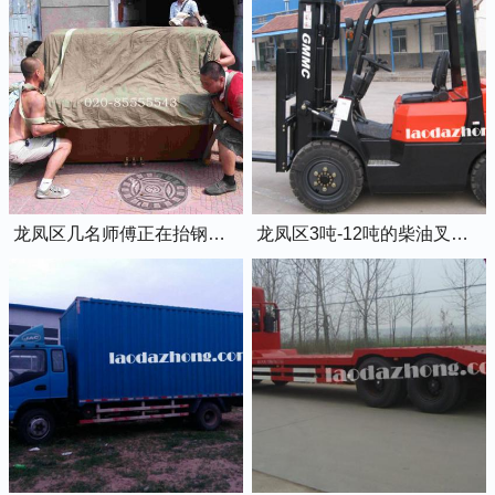
龙凤区几名师傅正在抬钢琴上楼
龙凤区3吨-12吨的柴油叉车出租