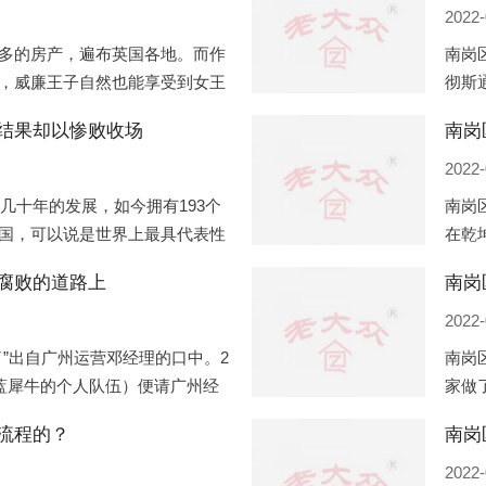
2022-
多的房产，遍布英国各地。而作
南岗
，威廉王子自然也能享受到女王
彻斯
子有两个经常居住的地点，一处
（蛇
结果却以惨败收场
南岗
正式
2022-
过几十年的发展，如今拥有193个
南岗
国，可以说是世界上最具代表性
在乾
有着较高话语权的国际组织。但
化，
腐败的道路上
南岗
同住
2022-
”出自广州运营邓经理的口中。2
南岗
盟蓝犀牛的个人队伍）便请广州经
家做
知悉一晚消费达一万多，由三人
是最
流程的？
最多
2022-