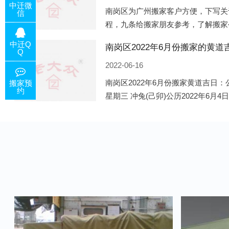
中迁微
南岗区为广州搬家客户方便，下写关
信
程，九条给搬家朋友参考，了解搬家
备好的工作，给您及时快速的搬好家
中迁Q
电话咨询，初步了解客户搬 家
Q
2022-06-16
南岗区2022年6月份搬家黄道吉日：公
搬家预
约
星期三 冲兔(己卯)公历2022年6月4
午)公历2022年6月8日 农历五月初十