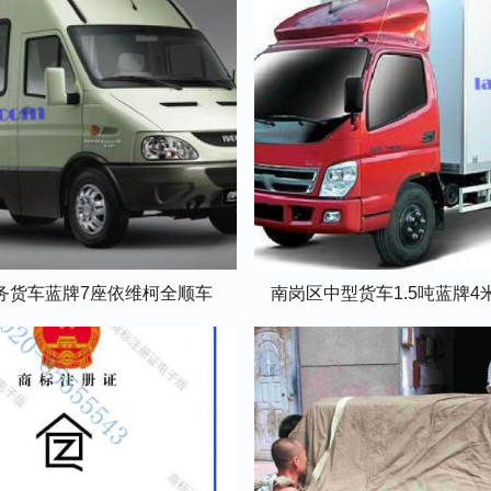
务货车蓝牌7座依维柯全顺车
南岗区中型货车1.5吨蓝牌4