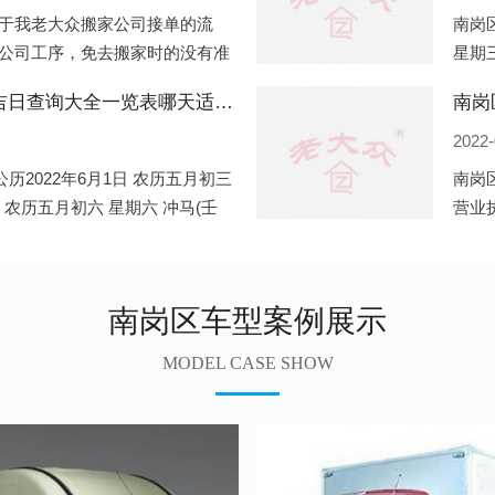
于我老大众搬家公司接单的流
南岗区
公司工序，免去搬家时的没有准
星期三
。一．电话咨询：专人接待客户
申)公
南岗区2022年6月份搬家的黄道吉日查询大全一览表哪天适合搬家好日子
南岗
2022-
历2022年6月1日 农历五月初三
南岗
日 农历五月初六 星期六 冲马(壬
营业
 星期三 冲狗(丙
营业
遍地
南岗区车型案例展示
MODEL CASE SHOW