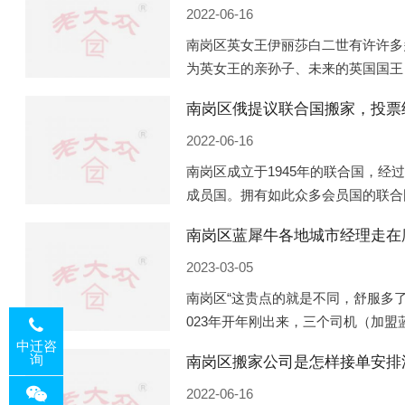
2022-06-16
南岗区英女王伊丽莎白二世有许许多
为英女王的亲孙子、未来的英国国王
的房产。目前，威廉凯特以及三个孩
南岗区俄提议联合国搬家，投票
是位于伦敦的肯辛顿宫，一处
2022-06-16
南岗区成立于1945年的联合国，经
成员国。拥有如此众多会员国的联合
的国际组织，也是世界上分量最重、
南岗区蓝犀牛各地城市经理走在
以美国为首的西方国家
2023-03-05
南岗区“这贵点的就是不同，舒服多了
023年开年刚出来，三个司机（加
理去佛山娱乐场所大消费了一次，据
中迁咨
询
南岗区搬家公司是怎样接单安排
平摊费用，燃鹅这样的
2022-06-16