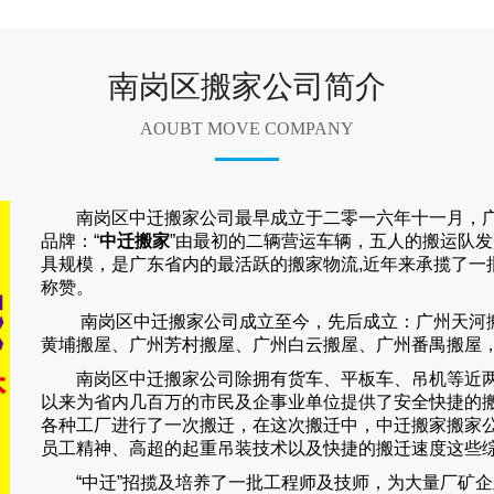
南岗区搬家公司简介
AOUBT MOVE COMPANY
南岗区中迁搬家公司
最早成立于二零一六年十一月，
品牌：“
中迁搬家
”由最初的二辆营运车辆，五人的搬运队发
具规模，是广东省内的最活跃的搬家物流,近年来承揽了一
称赞。
南岗区中迁搬家
公司成立至今，先后成立：广州天河
黄埔搬屋、广州芳村搬屋、广州白云搬屋、广州番禺搬屋
南岗区中迁搬家
公司除拥有货车、平板车、吊机等近
以来为省内几百万的市民及企事业单位提供了安全快捷的
各种工厂进行了一次搬迁，在这次搬迁中，
中迁搬家
搬家
员工精神、高超的起重吊装技术以及快捷的搬迁速度这些
“
中迁
”招揽及培养了一批工程师及技师，为大量厂矿企