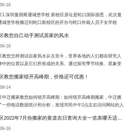
06-16
区1.深圳曼彻斯通城堡学校 新校区原址是蛇口国际据悉，此次曼
通城堡学校搬迁到蛇口新校区的开办与蛇口外籍人员子女学校
口国际）有很大的关联。2021年，太子湾实验部就宣布在2022年
区教您自己动手测试居家的风水
并入蛇口外籍
06-16
区教您怎样测试自家风水从古至今，世界各地的人们都在研究人
坤中的位置以及它们所形成的关系。通过探究季节转换、星象变
并且在所观测到的自然规律的指导下，人们开始认识到居住在不
区教您搬家错开高峰期，价格还可优惠！
宅中的人，其一生中的财
08-14
区中迁搬家教您如何错开高峰期：如何错开高峰期搬家，中迁搬
了一些电话数据统计和分析，发现市民中午2点左右访问网站的人
多的，电话咨询是早上9点左右是最多的，预约搬家周六和周日是
南岗区2022年7月份搬家的黄道吉日查询大全一览表哪天适合搬家好日子
的，网上QQ微
06-16